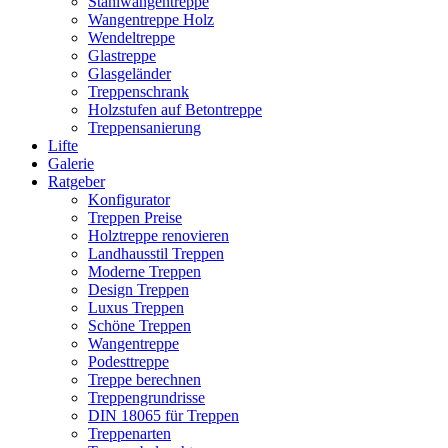
Stahlwangentreppe
Wangentreppe Holz
Wendeltreppe
Glastreppe
Glasgeländer
Treppenschrank
Holzstufen auf Betontreppe
Treppensanierung
Lifte
Galerie
Ratgeber
Konfigurator
Treppen Preise
Holztreppe renovieren
Landhausstil Treppen
Moderne Treppen
Design Treppen
Luxus Treppen
Schöne Treppen
Wangentreppe
Podesttreppe
Treppe berechnen
Treppengrundrisse
DIN 18065 für Treppen
Treppenarten