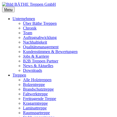
Menu
Unternehmen
Über Bäthe Treppen
Chronik
Team
Auftragsabwicklung
Nachhaltigkeit
Qualitätsmanagement
Kundenstimmen & Bewertungen
Jobs & Karriere
B2B Treppen Partner
News & Aktuelles
Downloads
Treppen
Alle Holztreppen
Bolzentreppe
Brandschutztreppe
Faltwerktreppe
Freitragende Treppe
Kragarmtreppe
Laminattreppe
Raumspartreppe