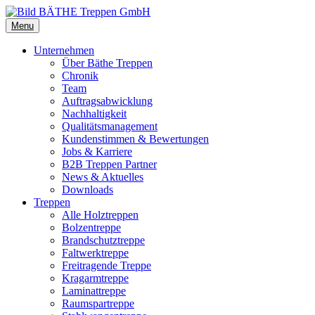
Menu
Unternehmen
Über Bäthe Treppen
Chronik
Team
Auftragsabwicklung
Nachhaltigkeit
Qualitätsmanagement
Kundenstimmen & Bewertungen
Jobs & Karriere
B2B Treppen Partner
News & Aktuelles
Downloads
Treppen
Alle Holztreppen
Bolzentreppe
Brandschutztreppe
Faltwerktreppe
Freitragende Treppe
Kragarmtreppe
Laminattreppe
Raumspartreppe