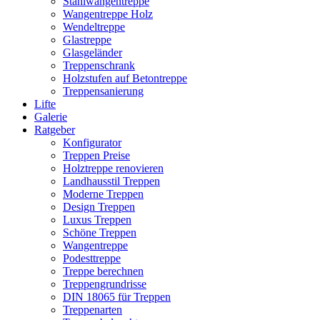
Stahlwangentreppe
Wangentreppe Holz
Wendeltreppe
Glastreppe
Glasgeländer
Treppenschrank
Holzstufen auf Betontreppe
Treppensanierung
Lifte
Galerie
Ratgeber
Konfigurator
Treppen Preise
Holztreppe renovieren
Landhausstil Treppen
Moderne Treppen
Design Treppen
Luxus Treppen
Schöne Treppen
Wangentreppe
Podesttreppe
Treppe berechnen
Treppengrundrisse
DIN 18065 für Treppen
Treppenarten