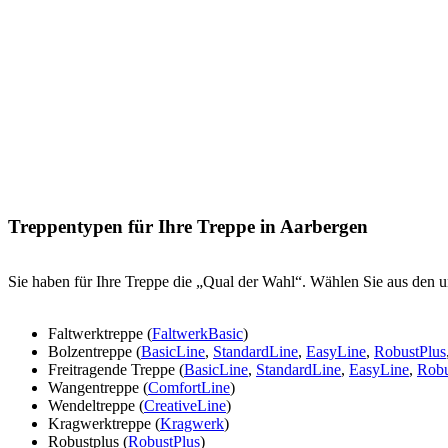
Treppentypen für Ihre Treppe in Aarbergen
Sie haben für Ihre Treppe die „Qual der Wahl“. Wählen Sie aus den u
Faltwerktreppe (
FaltwerkBasic
)
Bolzentreppe (
BasicLine
,
StandardLine
,
EasyLine
,
RobustPlus
Freitragende Treppe (
BasicLine
,
StandardLine
,
EasyLine
,
Robu
Wangentreppe (
ComfortLine
)
Wendeltreppe (
CreativeLine
)
Kragwerktreppe (
Kragwerk
)
Robustplus (
RobustPlus
)