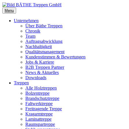
Menu
Unternehmen
Über Bäthe Treppen
Chronik
Team
Auftragsabwicklung
Nachhaltigkeit
Qualitätsmanagement
Kundenstimmen & Bewertungen
Jobs & Karriere
B2B Treppen Partner
News & Aktuelles
Downloads
Treppen
Alle Holztreppen
Bolzentreppe
Brandschutztreppe
Faltwerktreppe
Freitragende Treppe
Kragarmtreppe
Laminattreppe
Raumspartreppe