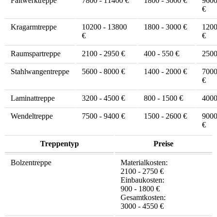
Faltwerktreppe
7800 - 11400 €
1800 - 3000 €
9600
€
Kragarmtreppe
10200 - 13800
1800 - 3000 €
1200
€
€
Raumspartreppe
2100 - 2950 €
400 - 550 €
2500
Stahlwangentreppe
5600 - 8000 €
1400 - 2000 €
7000
€
Laminattreppe
3200 - 4500 €
800 - 1500 €
4000
Wendeltreppe
7500 - 9400 €
1500 - 2600 €
9000
€
Treppentyp
Preise
Bolzentreppe
Materialkosten:
2100 - 2750 €
Einbaukosten:
900 - 1800 €
Gesamtkosten:
3000 - 4550 €