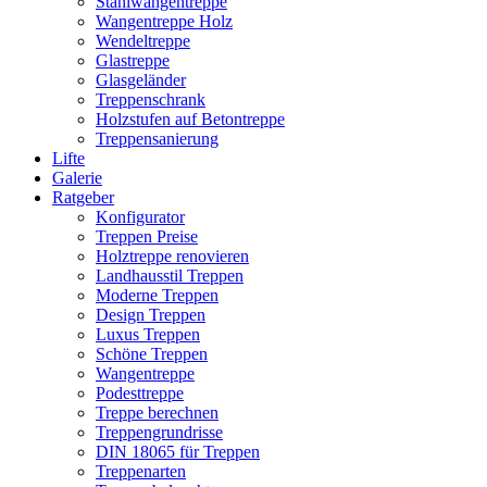
Stahlwangentreppe
Wangentreppe Holz
Wendeltreppe
Glastreppe
Glasgeländer
Treppenschrank
Holzstufen auf Betontreppe
Treppensanierung
Lifte
Galerie
Ratgeber
Konfigurator
Treppen Preise
Holztreppe renovieren
Landhausstil Treppen
Moderne Treppen
Design Treppen
Luxus Treppen
Schöne Treppen
Wangentreppe
Podesttreppe
Treppe berechnen
Treppengrundrisse
DIN 18065 für Treppen
Treppenarten