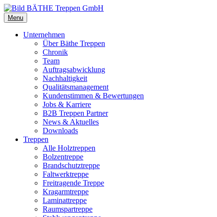
Menu
Unternehmen
Über Bäthe Treppen
Chronik
Team
Auftragsabwicklung
Nachhaltigkeit
Qualitätsmanagement
Kundenstimmen & Bewertungen
Jobs & Karriere
B2B Treppen Partner
News & Aktuelles
Downloads
Treppen
Alle Holztreppen
Bolzentreppe
Brandschutztreppe
Faltwerktreppe
Freitragende Treppe
Kragarmtreppe
Laminattreppe
Raumspartreppe