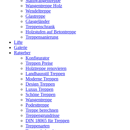
Stahlwangentreppe
Wangentreppe Holz
Wendeltreppe
Glastreppe
Glasgeländer
Treppenschrank
Holzstufen auf Betontreppe
Treppensanierung
Lifte
Galerie
Ratgeber
Konfigurator
Treppen Preise
Holztreppe renovieren
Landhausstil Treppen
Moderne Treppen
Design Treppen
Luxus Treppen
Schöne Treppen
Wangentreppe
Podesttreppe
Treppe berechnen
Treppengrundrisse
DIN 18065 für Treppen
Treppenarten