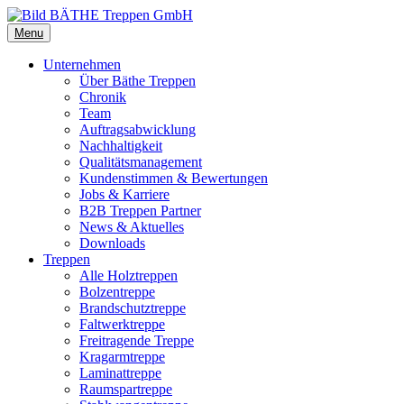
Menu
Unternehmen
Über Bäthe Treppen
Chronik
Team
Auftragsabwicklung
Nachhaltigkeit
Qualitätsmanagement
Kundenstimmen & Bewertungen
Jobs & Karriere
B2B Treppen Partner
News & Aktuelles
Downloads
Treppen
Alle Holztreppen
Bolzentreppe
Brandschutztreppe
Faltwerktreppe
Freitragende Treppe
Kragarmtreppe
Laminattreppe
Raumspartreppe