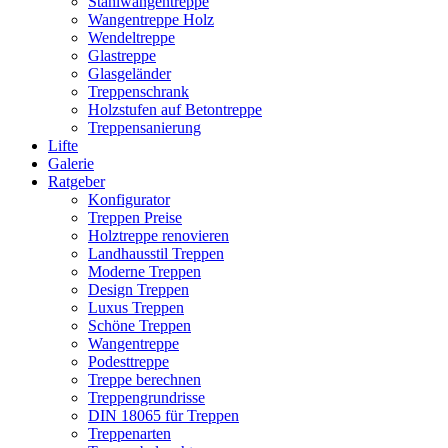
Stahlwangentreppe
Wangentreppe Holz
Wendeltreppe
Glastreppe
Glasgeländer
Treppenschrank
Holzstufen auf Betontreppe
Treppensanierung
Lifte
Galerie
Ratgeber
Konfigurator
Treppen Preise
Holztreppe renovieren
Landhausstil Treppen
Moderne Treppen
Design Treppen
Luxus Treppen
Schöne Treppen
Wangentreppe
Podesttreppe
Treppe berechnen
Treppengrundrisse
DIN 18065 für Treppen
Treppenarten