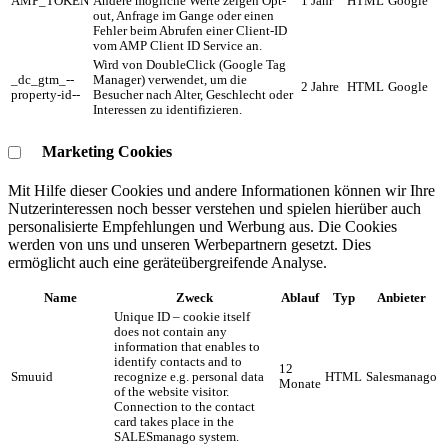
AMP_TOKEN
Andere mögliche Werte zeigen Opt-
1 Jahr
HTML
Google
out, Anfrage im Gange oder einen
Fehler beim Abrufen einer Client-ID
vom AMP Client ID Service an.
Wird von DoubleClick (Google Tag
_dc_gtm_--
Manager) verwendet, um die
2 Jahre
HTML
Google
property-id--
Besucher nach Alter, Geschlecht oder
Interessen zu identifizieren.
Marketing Cookies
Mit Hilfe dieser Cookies und andere Informationen können wir Ihre
Nutzerinteressen noch besser verstehen und spielen hierüber auch
personalisierte Empfehlungen und Werbung aus. ​Die Cookies
werden von uns und unseren Werbepartnern gesetzt. Dies
ermöglicht auch eine geräteübergreifende Analyse.
Name
Zweck
Ablauf
Typ
Anbieter
Unique ID – cookie itself
does not contain any
information that enables to
identify contacts and to
12
Smuuid
recognize e.g. personal data
HTML
Salesmanago
Monate
of the website visitor.
Connection to the contact
card takes place in the
SALESmanago system.