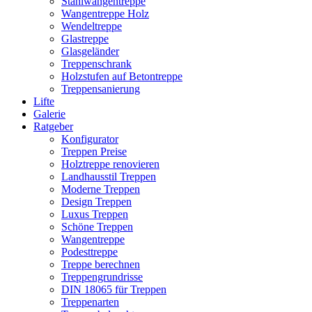
Stahlwangentreppe
Wangentreppe Holz
Wendeltreppe
Glastreppe
Glasgeländer
Treppenschrank
Holzstufen auf Betontreppe
Treppensanierung
Lifte
Galerie
Ratgeber
Konfigurator
Treppen Preise
Holztreppe renovieren
Landhausstil Treppen
Moderne Treppen
Design Treppen
Luxus Treppen
Schöne Treppen
Wangentreppe
Podesttreppe
Treppe berechnen
Treppengrundrisse
DIN 18065 für Treppen
Treppenarten