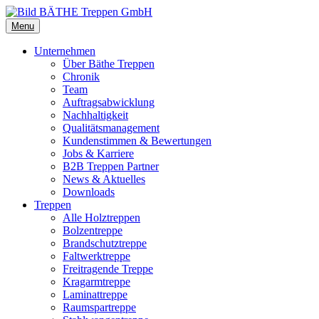
Menu
Unternehmen
Über Bäthe Treppen
Chronik
Team
Auftragsabwicklung
Nachhaltigkeit
Qualitätsmanagement
Kundenstimmen & Bewertungen
Jobs & Karriere
B2B Treppen Partner
News & Aktuelles
Downloads
Treppen
Alle Holztreppen
Bolzentreppe
Brandschutztreppe
Faltwerktreppe
Freitragende Treppe
Kragarmtreppe
Laminattreppe
Raumspartreppe