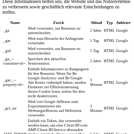
Diese Informationen helfen uns, die Website und das Nutzererlebnis
zu verbessern sowie geschäftlich relevante Entscheidungen zu
treffen.
Name
Zweck
Ablauf
Typ
Anbieter
Wird verwendet, um Benutzer zu
_ga
2 Jahre
HTML
Google
unterscheiden.
Wird zum Drosseln der Anfragerate
_gat
1 Tag
HTML
Google
verwendet.
Wird verwendet, um Benutzer zu
_gid
1 Tag
HTML
Google
unterscheiden.
_ga_--
Speichert den aktuellen
2 Jahre
HTML
Google
container-id--
Sessionstatus.
Enthält Informationen zu Kampagnen
für den Benutzer. Wenn Sie Ihr
Google Analytics- und Ihr Google
_gac_--
3
Ads Konto verknüpft haben, werden
HTML
Google
property-id--
Monate
Elemente zur Effizienzmessung
dieses Cookie lesen, sofern Sie dies
nicht deaktivieren.
Wird von Google AdSense zum
Experimentieren mit
3
_gcl_au
HTML
Google
Werbungseffizienz auf Webseiten
Monate
verwendet.
Enthält ein Token, das verwendet
werden kann, um eine Client-ID vom
AMP-Client-ID-Service abzurufen.