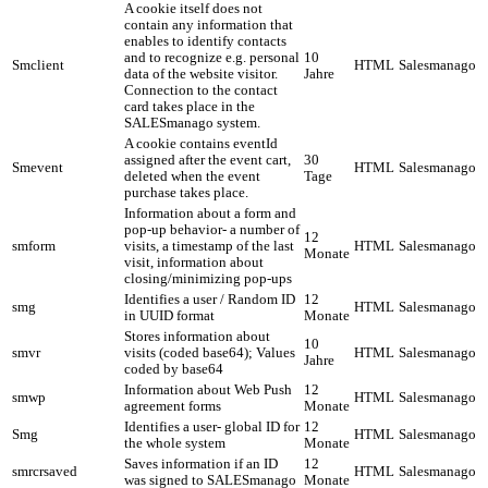
A cookie itself does not
contain any information that
enables to identify contacts
and to recognize e.g. personal
10
Smclient
HTML
Salesmanago
data of the website visitor.
Jahre
Connection to the contact
card takes place in the
SALESmanago system.
A cookie contains eventId
assigned after the event cart,
30
Smevent
HTML
Salesmanago
deleted when the event
Tage
purchase takes place.
Information about a form and
pop-up behavior- a number of
12
smform
visits, a timestamp of the last
HTML
Salesmanago
Monate
visit, information about
closing/minimizing pop-ups
Identifies a user / Random ID
12
smg
HTML
Salesmanago
in UUID format
Monate
Stores information about
10
smvr
visits (coded base64); Values
HTML
Salesmanago
Jahre
coded by base64
Information about Web Push
12
smwp
HTML
Salesmanago
agreement forms
Monate
Identifies a user- global ID for
12
Smg
HTML
Salesmanago
the whole system
Monate
Saves information if an ID
12
smrcrsaved
HTML
Salesmanago
was signed to SALESmanago
Monate