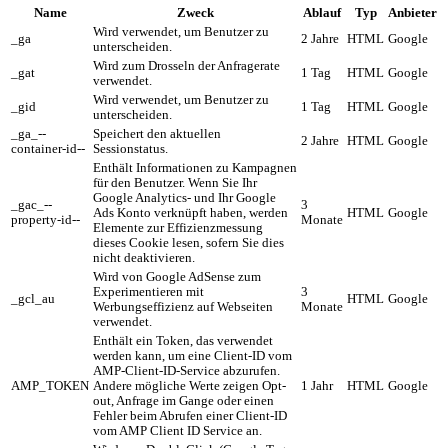
Name
Zweck
Ablauf
Typ
Anbieter
Wird verwendet, um Benutzer zu
_ga
2 Jahre
HTML
Google
unterscheiden.
Wird zum Drosseln der Anfragerate
_gat
1 Tag
HTML
Google
verwendet.
Wird verwendet, um Benutzer zu
_gid
1 Tag
HTML
Google
unterscheiden.
_ga_--
Speichert den aktuellen
2 Jahre
HTML
Google
container-id--
Sessionstatus.
Enthält Informationen zu Kampagnen
für den Benutzer. Wenn Sie Ihr
Google Analytics- und Ihr Google
_gac_--
3
Ads Konto verknüpft haben, werden
HTML
Google
property-id--
Monate
Elemente zur Effizienzmessung
dieses Cookie lesen, sofern Sie dies
nicht deaktivieren.
Wird von Google AdSense zum
Experimentieren mit
3
_gcl_au
HTML
Google
Werbungseffizienz auf Webseiten
Monate
verwendet.
Enthält ein Token, das verwendet
werden kann, um eine Client-ID vom
AMP-Client-ID-Service abzurufen.
AMP_TOKEN
Andere mögliche Werte zeigen Opt-
1 Jahr
HTML
Google
out, Anfrage im Gange oder einen
Fehler beim Abrufen einer Client-ID
vom AMP Client ID Service an.