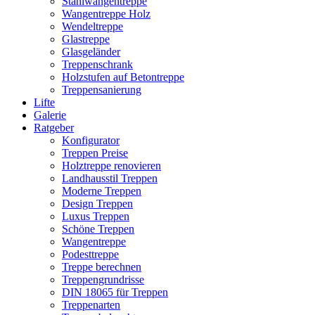
Stahlwangentreppe
Wangentreppe Holz
Wendeltreppe
Glastreppe
Glasgeländer
Treppenschrank
Holzstufen auf Betontreppe
Treppensanierung
Lifte
Galerie
Ratgeber
Konfigurator
Treppen Preise
Holztreppe renovieren
Landhausstil Treppen
Moderne Treppen
Design Treppen
Luxus Treppen
Schöne Treppen
Wangentreppe
Podesttreppe
Treppe berechnen
Treppengrundrisse
DIN 18065 für Treppen
Treppenarten