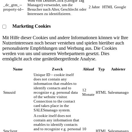
Wird von DoubleClick (Google Tag
_dc_gtm_--
Manager) verwendet, um die
2 Jahre
HTML
Google
property-id--
Besucher nach Alter, Geschlecht oder
Interessen zu identifizieren.
Marketing Cookies
Mit Hilfe dieser Cookies und andere Informationen können wir Ihre
Nutzerinteressen noch besser verstehen und spielen hierüber auch
personalisierte Empfehlungen und Werbung aus. ​Die Cookies
werden von uns und unseren Werbepartnern gesetzt. Dies
ermöglicht auch eine geräteübergreifende Analyse.
Name
Zweck
Ablauf
Typ
Anbieter
Unique ID – cookie itself
does not contain any
information that enables to
identify contacts and to
12
Smuuid
recognize e.g. personal data
HTML
Salesmanago
Monate
of the website visitor.
Connection to the contact
card takes place in the
SALESmanago system.
A cookie itself does not
contain any information that
enables to identify contacts
and to recognize e.g. personal
10
Smclient
HTML
Salesmanago