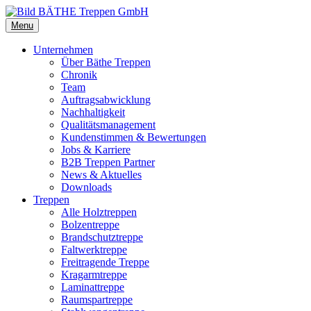
Menu
Unternehmen
Über Bäthe Treppen
Chronik
Team
Auftragsabwicklung
Nachhaltigkeit
Qualitätsmanagement
Kundenstimmen & Bewertungen
Jobs & Karriere
B2B Treppen Partner
News & Aktuelles
Downloads
Treppen
Alle Holztreppen
Bolzentreppe
Brandschutztreppe
Faltwerktreppe
Freitragende Treppe
Kragarmtreppe
Laminattreppe
Raumspartreppe