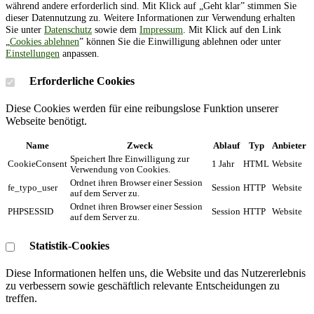
während andere erforderlich sind. Mit Klick auf „Geht klar” stimmen Sie
dieser Datennutzung zu. Weitere Informationen zur Verwendung erhalten
Sie unter
Datenschutz
sowie dem
Impressum
. Mit Klick auf den Link
„
Cookies ablehnen
” können Sie die Einwilligung ablehnen oder unter
Einstellungen
anpassen.
Erforderliche Cookies
Diese Cookies werden für eine reibungslose Funktion unserer
Webseite benötigt.
Name
Zweck
Ablauf
Typ
Anbieter
Speichert Ihre Einwilligung zur
CookieConsent
1 Jahr
HTML
Website
Verwendung von Cookies.
Ordnet ihren Browser einer Session
fe_typo_user
Session
HTTP
Website
auf dem Server zu.
Ordnet ihren Browser einer Session
PHPSESSID
Session
HTTP
Website
auf dem Server zu.
Statistik-Cookies
Diese Informationen helfen uns, die Website und das Nutzererlebnis
zu verbessern sowie geschäftlich relevante Entscheidungen zu
treffen.