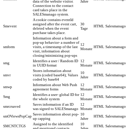
data of the website visitor.
Jahre
Connection to the contact
card takes place in the
SALESmanago system.
A cookie contains eventId
assigned after the event cart,
30
Smevent
HTML
Salesmanago
deleted when the event
Tage
purchase takes place.
Information about a form and
pop-up behavior- a number of
12
smform
visits, a timestamp of the last
HTML
Salesmanago
Monate
visit, information about
closing/minimizing pop-ups
Identifies a user / Random ID
12
smg
HTML
Salesmanago
in UUID format
Monate
Stores information about
10
smvr
visits (coded base64); Values
HTML
Salesmanago
Jahre
coded by base64
Information about Web Push
12
smwp
HTML
Salesmanago
agreement forms
Monate
Identifies a user- global ID for
12
Smg
HTML
Salesmanago
the whole system
Monate
Saves information if an ID
12
smrcrsaved
HTML
Salesmanago
was signed to SALESmanago
Monate
Saves information about pop-
10
smOViewsPopCap
HTML
Salesmanago
up capping
Jahre
Assigned to the identified
10
SMCNTCTGS
HTML
Salesmanago
and monitored contacts
Jahre