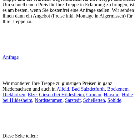
Um schnell einen Preis für Ihre Treppe in Erfahrung zu bringen, ist
es am besten, wenn Sie kostenfrei eine Anfrage stellen. Wir senden
Ihnen dann ein Angebot (Preise inkl. Montage in Algermissen) für
Ihre Treppe zu.
Anfrage
Wir montieren Ihre Treppe zu günstigen Preisen in ganz
Niedersachsen und auch in
Alfeld
,
Bad Salzdetfurth
,
Bockenem
,
Diekholzen
,
Elze
,
Giesen bei Hildesheim
,
Gronau
,
Harsum
,
Holle
bei Hildesheim
,
Nordstemmen
,
Sarstedt
,
Schellerten
,
Söhlde
.
Diese Seite teilen: