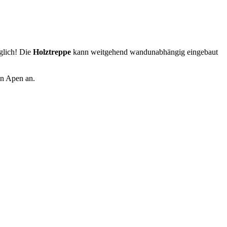
glich! Die
Holztreppe
kann weitgehend wandunabhängig eingebaut
in Apen an.