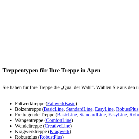
Treppentypen für Ihre Treppe in Apen
Sie haben für Ihre Treppe die „Qual der Wahl“. Wählen Sie aus den u
Faltwerktreppe (
FaltwerkBasic
)
Bolzentreppe (
BasicLine
,
StandardLine
,
EasyLine
,
RobustPlus
Freitragende Treppe (
BasicLine
,
StandardLine
,
EasyLine
,
Robu
Wangentreppe (
ComfortLine
)
Wendeltreppe (
CreativeLine
)
Kragwerktreppe (
Kragwerk
)
Robustplus (
RobustPlus
)