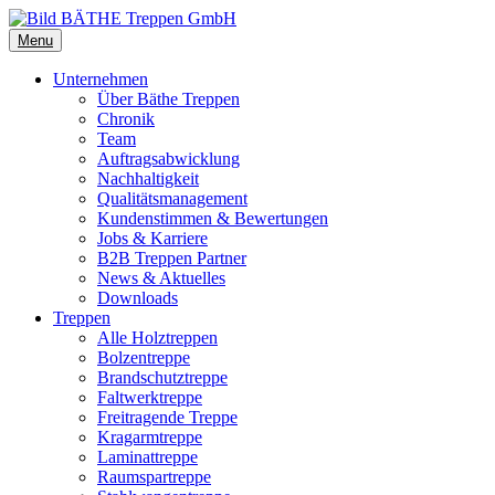
Menu
Unternehmen
Über Bäthe Treppen
Chronik
Team
Auftragsabwicklung
Nachhaltigkeit
Qualitätsmanagement
Kundenstimmen & Bewertungen
Jobs & Karriere
B2B Treppen Partner
News & Aktuelles
Downloads
Treppen
Alle Holztreppen
Bolzentreppe
Brandschutztreppe
Faltwerktreppe
Freitragende Treppe
Kragarmtreppe
Laminattreppe
Raumspartreppe