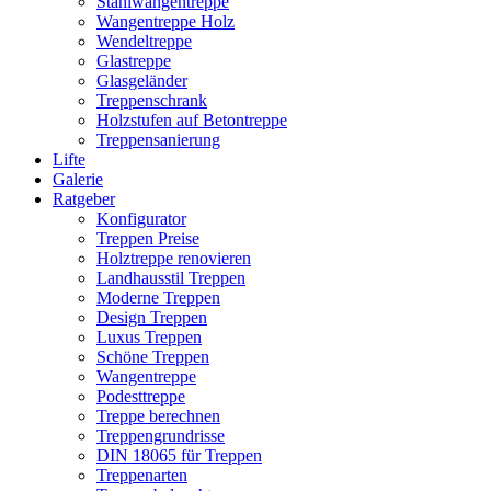
Stahlwangentreppe
Wangentreppe Holz
Wendeltreppe
Glastreppe
Glasgeländer
Treppenschrank
Holzstufen auf Betontreppe
Treppensanierung
Lifte
Galerie
Ratgeber
Konfigurator
Treppen Preise
Holztreppe renovieren
Landhausstil Treppen
Moderne Treppen
Design Treppen
Luxus Treppen
Schöne Treppen
Wangentreppe
Podesttreppe
Treppe berechnen
Treppengrundrisse
DIN 18065 für Treppen
Treppenarten