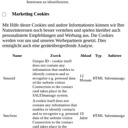
Interessen zu identifizieren.
Marketing Cookies
Mit Hilfe dieser Cookies und andere Informationen können wir Ihre
Nutzerinteressen noch besser verstehen und spielen hierüber auch
personalisierte Empfehlungen und Werbung aus. ​Die Cookies
werden von uns und unseren Werbepartnern gesetzt. Dies
ermöglicht auch eine geräteübergreifende Analyse.
Name
Zweck
Ablauf
Typ
Anbieter
Unique ID – cookie itself
does not contain any
information that enables to
identify contacts and to
12
Smuuid
recognize e.g. personal data
HTML
Salesmanago
Monate
of the website visitor.
Connection to the contact
card takes place in the
SALESmanago system.
A cookie itself does not
contain any information that
enables to identify contacts
and to recognize e.g. personal
10
Smclient
HTML
Salesmanago
data of the website visitor.
Jahre
Connection to the contact
card takes place in the