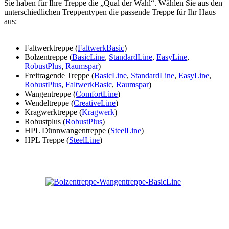
Sie haben für Ihre Treppe die „Qual der Wahl“. Wählen Sie aus den
unterschiedlichen Treppentypen die passende Treppe für Ihr Haus
aus:
Faltwerktreppe (
FaltwerkBasic
)
Bolzentreppe (
BasicLine
,
StandardLine
,
EasyLine
,
RobustPlus
,
Raumspar
)
Freitragende Treppe (
BasicLine
,
StandardLine
,
EasyLine
,
RobustPlus
,
FaltwerkBasic
,
Raumspar
)
Wangentreppe (
ComfortLine
)
Wendeltreppe (
CreativeLine
)
Kragwerktreppe (
Kragwerk
)
Robustplus (
RobustPlus
)
HPL Dünnwangentreppe (
SteelLine
)
HPL Treppe (
SteelLine
)