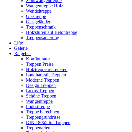
Stahlwangentreppe
Wangentreppe Holz
Wendeltreppe
Glastreppe
Glasgeländer
Treppenschrank
Holzstufen auf Betontreppe
Treppensanierung
Lifte
Galerie
Ratgeber
Konfigurator
Treppen Preise
Holztreppe renovieren
Landhausstil Treppen
Moderne Treppen
Design Treppen
Luxus Treppen
Schöne Treppen
Wangentreppe
Podesttreppe
Treppe berechnen
Treppengrundrisse
DIN 18065 für Treppen
Treppenarten