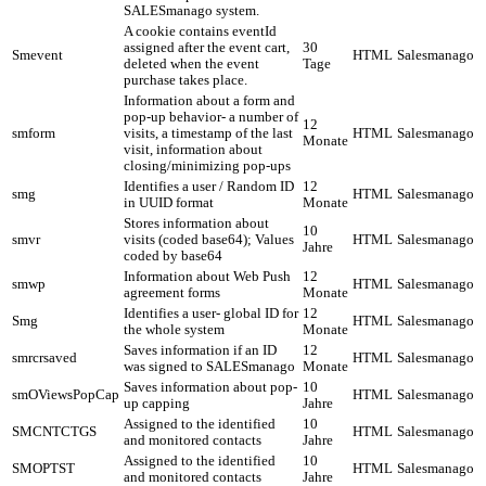
SALESmanago system.
A cookie contains eventId
assigned after the event cart,
30
Smevent
HTML
Salesmanago
deleted when the event
Tage
purchase takes place.
Information about a form and
pop-up behavior- a number of
12
smform
visits, a timestamp of the last
HTML
Salesmanago
Monate
visit, information about
closing/minimizing pop-ups
Identifies a user / Random ID
12
smg
HTML
Salesmanago
in UUID format
Monate
Stores information about
10
smvr
visits (coded base64); Values
HTML
Salesmanago
Jahre
coded by base64
Information about Web Push
12
smwp
HTML
Salesmanago
agreement forms
Monate
Identifies a user- global ID for
12
Smg
HTML
Salesmanago
the whole system
Monate
Saves information if an ID
12
smrcrsaved
HTML
Salesmanago
was signed to SALESmanago
Monate
Saves information about pop-
10
smOViewsPopCap
HTML
Salesmanago
up capping
Jahre
Assigned to the identified
10
SMCNTCTGS
HTML
Salesmanago
and monitored contacts
Jahre
Assigned to the identified
10
SMOPTST
HTML
Salesmanago
and monitored contacts
Jahre