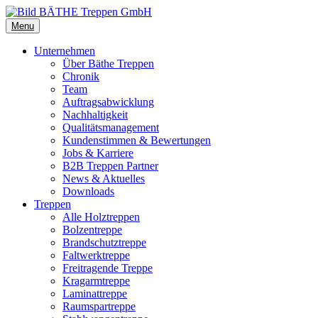
Menu
Unternehmen
Über Bäthe Treppen
Chronik
Team
Auftragsabwicklung
Nachhaltigkeit
Qualitätsmanagement
Kundenstimmen & Bewertungen
Jobs & Karriere
B2B Treppen Partner
News & Aktuelles
Downloads
Treppen
Alle Holztreppen
Bolzentreppe
Brandschutztreppe
Faltwerktreppe
Freitragende Treppe
Kragarmtreppe
Laminattreppe
Raumspartreppe