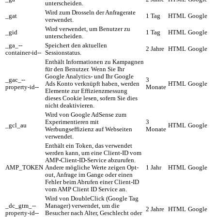
unterscheiden.
Wird zum Drosseln der Anfragerate
_gat
1 Tag
HTML
Google
verwendet.
Wird verwendet, um Benutzer zu
_gid
1 Tag
HTML
Google
unterscheiden.
_ga_--
Speichert den aktuellen
2 Jahre
HTML
Google
container-id--
Sessionstatus.
Enthält Informationen zu Kampagnen
für den Benutzer. Wenn Sie Ihr
Google Analytics- und Ihr Google
_gac_--
3
Ads Konto verknüpft haben, werden
HTML
Google
property-id--
Monate
Elemente zur Effizienzmessung
dieses Cookie lesen, sofern Sie dies
nicht deaktivieren.
Wird von Google AdSense zum
Experimentieren mit
3
_gcl_au
HTML
Google
Werbungseffizienz auf Webseiten
Monate
verwendet.
Enthält ein Token, das verwendet
werden kann, um eine Client-ID vom
AMP-Client-ID-Service abzurufen.
AMP_TOKEN
Andere mögliche Werte zeigen Opt-
1 Jahr
HTML
Google
out, Anfrage im Gange oder einen
Fehler beim Abrufen einer Client-ID
vom AMP Client ID Service an.
Wird von DoubleClick (Google Tag
_dc_gtm_--
Manager) verwendet, um die
2 Jahre
HTML
Google
property-id--
Besucher nach Alter, Geschlecht oder