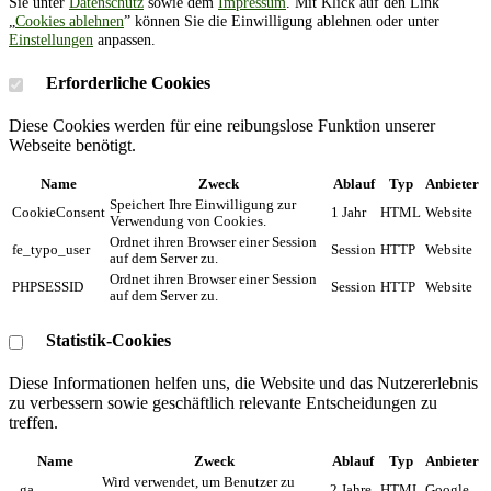
Sie unter
Datenschutz
sowie dem
Impressum
. Mit Klick auf den Link
„
Cookies ablehnen
” können Sie die Einwilligung ablehnen oder unter
Einstellungen
anpassen.
Erforderliche Cookies
Diese Cookies werden für eine reibungslose Funktion unserer
Webseite benötigt.
Name
Zweck
Ablauf
Typ
Anbieter
Speichert Ihre Einwilligung zur
CookieConsent
1 Jahr
HTML
Website
Verwendung von Cookies.
Ordnet ihren Browser einer Session
fe_typo_user
Session
HTTP
Website
auf dem Server zu.
Ordnet ihren Browser einer Session
PHPSESSID
Session
HTTP
Website
auf dem Server zu.
Statistik-Cookies
Diese Informationen helfen uns, die Website und das Nutzererlebnis
zu verbessern sowie geschäftlich relevante Entscheidungen zu
treffen.
Name
Zweck
Ablauf
Typ
Anbieter
Wird verwendet, um Benutzer zu
_ga
2 Jahre
HTML
Google