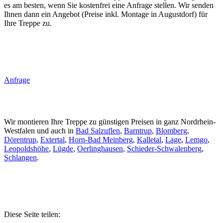
es am besten, wenn Sie kostenfrei eine Anfrage stellen. Wir senden
Ihnen dann ein Angebot (Preise inkl. Montage in Augustdorf) für
Ihre Treppe zu.
Anfrage
Wir montieren Ihre Treppe zu günstigen Preisen in ganz Nordrhein-
Westfalen und auch in
Bad Salzuflen
,
Barntrup
,
Blomberg
,
Dörentrup
,
Extertal
,
Horn-Bad Meinberg
,
Kalletal
,
Lage
,
Lemgo
,
Leopoldshöhe
,
Lügde
,
Oerlinghausen
,
Schieder-Schwalenberg
,
Schlangen
.
Diese Seite teilen: