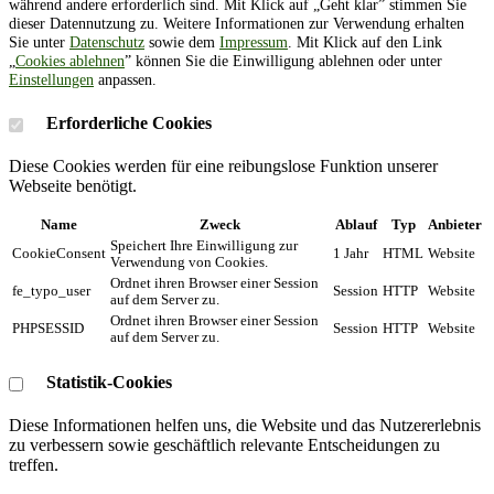
während andere erforderlich sind. Mit Klick auf „Geht klar” stimmen Sie
dieser Datennutzung zu. Weitere Informationen zur Verwendung erhalten
Sie unter
Datenschutz
sowie dem
Impressum
. Mit Klick auf den Link
„
Cookies ablehnen
” können Sie die Einwilligung ablehnen oder unter
Einstellungen
anpassen.
Erforderliche Cookies
Diese Cookies werden für eine reibungslose Funktion unserer
Webseite benötigt.
Name
Zweck
Ablauf
Typ
Anbieter
Speichert Ihre Einwilligung zur
CookieConsent
1 Jahr
HTML
Website
Verwendung von Cookies.
Ordnet ihren Browser einer Session
fe_typo_user
Session
HTTP
Website
auf dem Server zu.
Ordnet ihren Browser einer Session
PHPSESSID
Session
HTTP
Website
auf dem Server zu.
Statistik-Cookies
Diese Informationen helfen uns, die Website und das Nutzererlebnis
zu verbessern sowie geschäftlich relevante Entscheidungen zu
treffen.