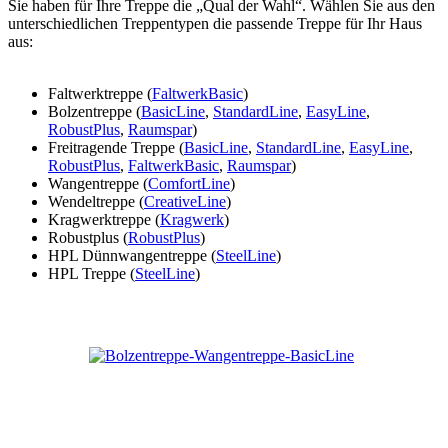
Sie haben für Ihre Treppe die „Qual der Wahl“. Wählen Sie aus den
unterschiedlichen Treppentypen die passende Treppe für Ihr Haus
aus:
Faltwerktreppe (
FaltwerkBasic
)
Bolzentreppe (
BasicLine
,
StandardLine
,
EasyLine
,
RobustPlus
,
Raumspar
)
Freitragende Treppe (
BasicLine
,
StandardLine
,
EasyLine
,
RobustPlus
,
FaltwerkBasic
,
Raumspar
)
Wangentreppe (
ComfortLine
)
Wendeltreppe (
CreativeLine
)
Kragwerktreppe (
Kragwerk
)
Robustplus (
RobustPlus
)
HPL Dünnwangentreppe (
SteelLine
)
HPL Treppe (
SteelLine
)