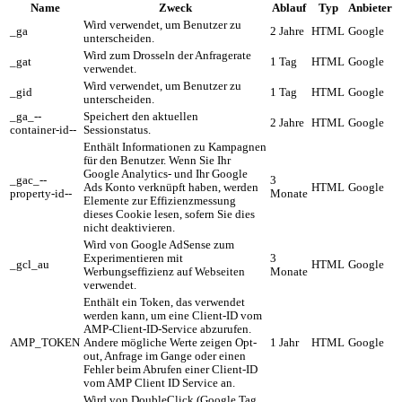
Name
Zweck
Ablauf
Typ
Anbieter
Wird verwendet, um Benutzer zu
_ga
2 Jahre
HTML
Google
unterscheiden.
Wird zum Drosseln der Anfragerate
_gat
1 Tag
HTML
Google
verwendet.
Wird verwendet, um Benutzer zu
_gid
1 Tag
HTML
Google
unterscheiden.
_ga_--
Speichert den aktuellen
2 Jahre
HTML
Google
container-id--
Sessionstatus.
Enthält Informationen zu Kampagnen
für den Benutzer. Wenn Sie Ihr
Google Analytics- und Ihr Google
_gac_--
3
Ads Konto verknüpft haben, werden
HTML
Google
property-id--
Monate
Elemente zur Effizienzmessung
dieses Cookie lesen, sofern Sie dies
nicht deaktivieren.
Wird von Google AdSense zum
Experimentieren mit
3
_gcl_au
HTML
Google
Werbungseffizienz auf Webseiten
Monate
verwendet.
Enthält ein Token, das verwendet
werden kann, um eine Client-ID vom
AMP-Client-ID-Service abzurufen.
AMP_TOKEN
Andere mögliche Werte zeigen Opt-
1 Jahr
HTML
Google
out, Anfrage im Gange oder einen
Fehler beim Abrufen einer Client-ID
vom AMP Client ID Service an.
Wird von DoubleClick (Google Tag