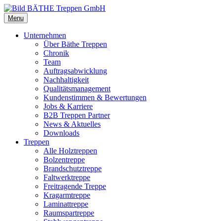
Menu
Unternehmen
Über Bäthe Treppen
Chronik
Team
Auftragsabwicklung
Nachhaltigkeit
Qualitätsmanagement
Kundenstimmen & Bewertungen
Jobs & Karriere
B2B Treppen Partner
News & Aktuelles
Downloads
Treppen
Alle Holztreppen
Bolzentreppe
Brandschutztreppe
Faltwerktreppe
Freitragende Treppe
Kragarmtreppe
Laminattreppe
Raumspartreppe