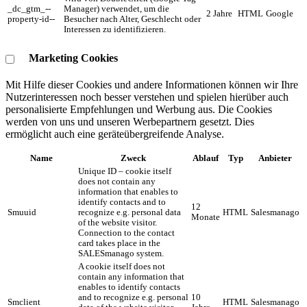
_dc_gtm_--
Manager) verwendet, um die
2 Jahre
HTML
Google
property-id--
Besucher nach Alter, Geschlecht oder
Interessen zu identifizieren.
Marketing Cookies
Mit Hilfe dieser Cookies und andere Informationen können wir Ihre
Nutzerinteressen noch besser verstehen und spielen hierüber auch
personalisierte Empfehlungen und Werbung aus. ​Die Cookies
werden von uns und unseren Werbepartnern gesetzt. Dies
ermöglicht auch eine geräteübergreifende Analyse.
Name
Zweck
Ablauf
Typ
Anbieter
Unique ID – cookie itself
does not contain any
information that enables to
identify contacts and to
12
Smuuid
recognize e.g. personal data
HTML
Salesmanago
Monate
of the website visitor.
Connection to the contact
card takes place in the
SALESmanago system.
A cookie itself does not
contain any information that
enables to identify contacts
and to recognize e.g. personal
10
Smclient
HTML
Salesmanago