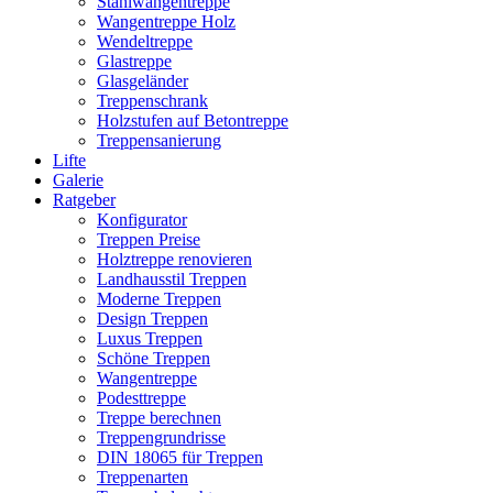
Stahlwangentreppe
Wangentreppe Holz
Wendeltreppe
Glastreppe
Glasgeländer
Treppenschrank
Holzstufen auf Betontreppe
Treppensanierung
Lifte
Galerie
Ratgeber
Konfigurator
Treppen Preise
Holztreppe renovieren
Landhausstil Treppen
Moderne Treppen
Design Treppen
Luxus Treppen
Schöne Treppen
Wangentreppe
Podesttreppe
Treppe berechnen
Treppengrundrisse
DIN 18065 für Treppen
Treppenarten