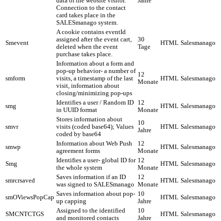
data of the website visitor.
Jahre
Connection to the contact
card takes place in the
SALESmanago system.
A cookie contains eventId
assigned after the event cart,
30
Smevent
HTML
Salesmanago
deleted when the event
Tage
purchase takes place.
Information about a form and
pop-up behavior- a number of
12
smform
visits, a timestamp of the last
HTML
Salesmanago
Monate
visit, information about
closing/minimizing pop-ups
Identifies a user / Random ID
12
smg
HTML
Salesmanago
in UUID format
Monate
Stores information about
10
smvr
visits (coded base64); Values
HTML
Salesmanago
Jahre
coded by base64
Information about Web Push
12
smwp
HTML
Salesmanago
agreement forms
Monate
Identifies a user- global ID for
12
Smg
HTML
Salesmanago
the whole system
Monate
Saves information if an ID
12
smrcrsaved
HTML
Salesmanago
was signed to SALESmanago
Monate
Saves information about pop-
10
smOViewsPopCap
HTML
Salesmanago
up capping
Jahre
Assigned to the identified
10
SMCNTCTGS
HTML
Salesmanago
and monitored contacts
Jahre