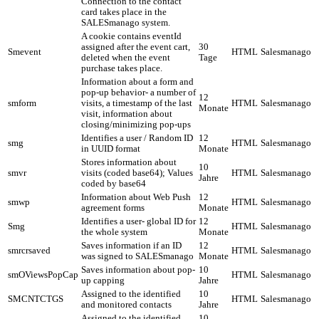
Connection to the contact
card takes place in the
SALESmanago system.
A cookie contains eventId
assigned after the event cart,
30
Smevent
HTML
Salesmanago
deleted when the event
Tage
purchase takes place.
Information about a form and
pop-up behavior- a number of
12
smform
visits, a timestamp of the last
HTML
Salesmanago
Monate
visit, information about
closing/minimizing pop-ups
Identifies a user / Random ID
12
smg
HTML
Salesmanago
in UUID format
Monate
Stores information about
10
smvr
visits (coded base64); Values
HTML
Salesmanago
Jahre
coded by base64
Information about Web Push
12
smwp
HTML
Salesmanago
agreement forms
Monate
Identifies a user- global ID for
12
Smg
HTML
Salesmanago
the whole system
Monate
Saves information if an ID
12
smrcrsaved
HTML
Salesmanago
was signed to SALESmanago
Monate
Saves information about pop-
10
smOViewsPopCap
HTML
Salesmanago
up capping
Jahre
Assigned to the identified
10
SMCNTCTGS
HTML
Salesmanago
and monitored contacts
Jahre
Assigned to the identified
10