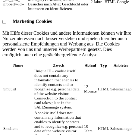
2 Jahre
HTML
Google
property-id--
Besucher nach Alter, Geschlecht oder
Interessen zu identifizieren.
Marketing Cookies
Mit Hilfe dieser Cookies und andere Informationen können wir Ihre
Nutzerinteressen noch besser verstehen und spielen hierüber auch
personalisierte Empfehlungen und Werbung aus. ​Die Cookies
werden von uns und unseren Werbepartnern gesetzt. Dies
ermöglicht auch eine geräteübergreifende Analyse.
Name
Zweck
Ablauf
Typ
Anbieter
Unique ID – cookie itself
does not contain any
information that enables to
identify contacts and to
12
Smuuid
recognize e.g. personal data
HTML
Salesmanago
Monate
of the website visitor.
Connection to the contact
card takes place in the
SALESmanago system.
A cookie itself does not
contain any information that
enables to identify contacts
and to recognize e.g. personal
10
Smclient
HTML
Salesmanago
data of the website visitor.
Jahre