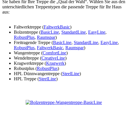
Sie haben für Ihre Treppe die „Qual der Wahl“. Wählen Sie aus den
unterschiedlichen Treppentypen die passende Treppe für Ihr Haus
aus:
Faltwerktreppe (
FaltwerkBasic
)
Bolzentreppe (
BasicLine
,
StandardLine
,
EasyLine
,
RobustPlus
,
Raumspar
)
Freitragende Treppe (
BasicLine
,
StandardLine
,
EasyLine
,
RobustPlus
,
FaltwerkBasic
,
Raumspar
)
Wangentreppe (
ComfortLine
)
Wendeltreppe (
CreativeLine
)
Kragwerktreppe (
Kragwerk
)
Robustplus (
RobustPlus
)
HPL Dünnwangentreppe (
SteelLine
)
HPL Treppe (
SteelLine
)