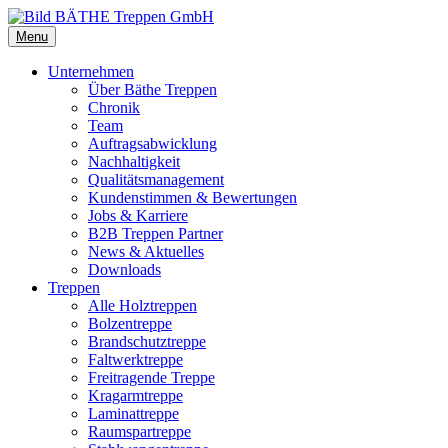
Menu
Unternehmen
Über Bäthe Treppen
Chronik
Team
Auftragsabwicklung
Nachhaltigkeit
Qualitätsmanagement
Kundenstimmen & Bewertungen
Jobs & Karriere
B2B Treppen Partner
News & Aktuelles
Downloads
Treppen
Alle Holztreppen
Bolzentreppe
Brandschutztreppe
Faltwerktreppe
Freitragende Treppe
Kragarmtreppe
Laminattreppe
Raumspartreppe