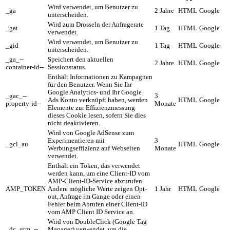
Wird verwendet, um Benutzer zu
_ga
2 Jahre
HTML
Google
unterscheiden.
Wird zum Drosseln der Anfragerate
_gat
1 Tag
HTML
Google
verwendet.
Wird verwendet, um Benutzer zu
_gid
1 Tag
HTML
Google
unterscheiden.
_ga_--
Speichert den aktuellen
2 Jahre
HTML
Google
container-id--
Sessionstatus.
Enthält Informationen zu Kampagnen
für den Benutzer. Wenn Sie Ihr
Google Analytics- und Ihr Google
_gac_--
3
Ads Konto verknüpft haben, werden
HTML
Google
property-id--
Monate
Elemente zur Effizienzmessung
dieses Cookie lesen, sofern Sie dies
nicht deaktivieren.
Wird von Google AdSense zum
Experimentieren mit
3
_gcl_au
HTML
Google
Werbungseffizienz auf Webseiten
Monate
verwendet.
Enthält ein Token, das verwendet
werden kann, um eine Client-ID vom
AMP-Client-ID-Service abzurufen.
AMP_TOKEN
Andere mögliche Werte zeigen Opt-
1 Jahr
HTML
Google
out, Anfrage im Gange oder einen
Fehler beim Abrufen einer Client-ID
vom AMP Client ID Service an.
Wird von DoubleClick (Google Tag
_dc_gtm_--
Manager) verwendet, um die