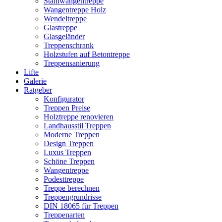
Stahlwangentreppe
Wangentreppe Holz
Wendeltreppe
Glastreppe
Glasgeländer
Treppenschrank
Holzstufen auf Betontreppe
Treppensanierung
Lifte
Galerie
Ratgeber
Konfigurator
Treppen Preise
Holztreppe renovieren
Landhausstil Treppen
Moderne Treppen
Design Treppen
Luxus Treppen
Schöne Treppen
Wangentreppe
Podesttreppe
Treppe berechnen
Treppengrundrisse
DIN 18065 für Treppen
Treppenarten