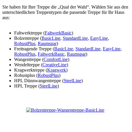
Sie haben für Ihre Treppe die „Qual der Wahl“. Wählen Sie aus den
unterschiedlichen Treppentypen die passende Treppe für Ihr Haus
aus:
Faltwerktreppe (
FaltwerkBasic
)
Bolzentreppe (
BasicLine
,
StandardLine
,
EasyLine
,
RobustPlus
,
Raumspar
)
Freitragende Treppe (
BasicLine
,
StandardLine
,
EasyLine
,
RobustPlus
,
FaltwerkBasic
,
Raumspar
)
Wangentreppe (
ComfortLine
)
Wendeltreppe (
CreativeLine
)
Kragwerktreppe (
Kragwerk
)
Robustplus (
RobustPlus
)
HPL Dünnwangentreppe (
SteelLine
)
HPL Treppe (
SteelLine
)