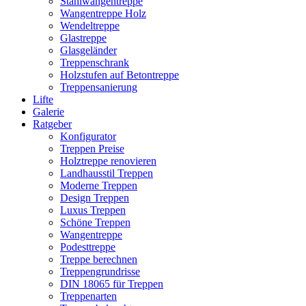
Stahlwangentreppe
Wangentreppe Holz
Wendeltreppe
Glastreppe
Glasgeländer
Treppenschrank
Holzstufen auf Betontreppe
Treppensanierung
Lifte
Galerie
Ratgeber
Konfigurator
Treppen Preise
Holztreppe renovieren
Landhausstil Treppen
Moderne Treppen
Design Treppen
Luxus Treppen
Schöne Treppen
Wangentreppe
Podesttreppe
Treppe berechnen
Treppengrundrisse
DIN 18065 für Treppen
Treppenarten