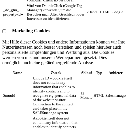
vom AMP Client ID Service an.
Wird von DoubleClick (Google Tag
_dc_gtm_--
Manager) verwendet, um die
2 Jahre
HTML
Google
property-id--
Besucher nach Alter, Geschlecht oder
Interessen zu identifizieren.
Marketing Cookies
Mit Hilfe dieser Cookies und andere Informationen können wir Ihre
Nutzerinteressen noch besser verstehen und spielen hierüber auch
personalisierte Empfehlungen und Werbung aus. ​Die Cookies
werden von uns und unseren Werbepartnern gesetzt. Dies
ermöglicht auch eine geräteübergreifende Analyse.
Name
Zweck
Ablauf
Typ
Anbieter
Unique ID – cookie itself
does not contain any
information that enables to
identify contacts and to
12
Smuuid
recognize e.g. personal data
HTML
Salesmanago
Monate
of the website visitor.
Connection to the contact
card takes place in the
SALESmanago system.
A cookie itself does not
contain any information that
enables to identify contacts