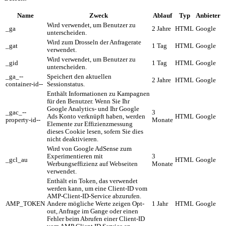
Name
Zweck
Ablauf
Typ
Anbieter
Wird verwendet, um Benutzer zu
_ga
2 Jahre
HTML
Google
unterscheiden.
Wird zum Drosseln der Anfragerate
_gat
1 Tag
HTML
Google
verwendet.
Wird verwendet, um Benutzer zu
_gid
1 Tag
HTML
Google
unterscheiden.
_ga_--
Speichert den aktuellen
2 Jahre
HTML
Google
container-id--
Sessionstatus.
Enthält Informationen zu Kampagnen
für den Benutzer. Wenn Sie Ihr
Google Analytics- und Ihr Google
_gac_--
3
Ads Konto verknüpft haben, werden
HTML
Google
property-id--
Monate
Elemente zur Effizienzmessung
dieses Cookie lesen, sofern Sie dies
nicht deaktivieren.
Wird von Google AdSense zum
Experimentieren mit
3
_gcl_au
HTML
Google
Werbungseffizienz auf Webseiten
Monate
verwendet.
Enthält ein Token, das verwendet
werden kann, um eine Client-ID vom
AMP-Client-ID-Service abzurufen.
AMP_TOKEN
Andere mögliche Werte zeigen Opt-
1 Jahr
HTML
Google
out, Anfrage im Gange oder einen
Fehler beim Abrufen einer Client-ID