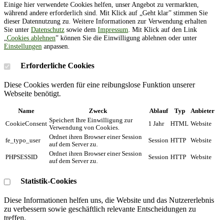
Einige hier verwendete Cookies helfen, unser Angebot zu vermarkten,
während andere erforderlich sind. Mit Klick auf „Geht klar” stimmen Sie
dieser Datennutzung zu. Weitere Informationen zur Verwendung erhalten
Sie unter
Datenschutz
sowie dem
Impressum
. Mit Klick auf den Link
„
Cookies ablehnen
” können Sie die Einwilligung ablehnen oder unter
Einstellungen
anpassen.
Erforderliche Cookies
Diese Cookies werden für eine reibungslose Funktion unserer
Webseite benötigt.
Name
Zweck
Ablauf
Typ
Anbieter
Speichert Ihre Einwilligung zur
CookieConsent
1 Jahr
HTML
Website
Verwendung von Cookies.
Ordnet ihren Browser einer Session
fe_typo_user
Session
HTTP
Website
auf dem Server zu.
Ordnet ihren Browser einer Session
PHPSESSID
Session
HTTP
Website
auf dem Server zu.
Statistik-Cookies
Diese Informationen helfen uns, die Website und das Nutzererlebnis
zu verbessern sowie geschäftlich relevante Entscheidungen zu
treffen.