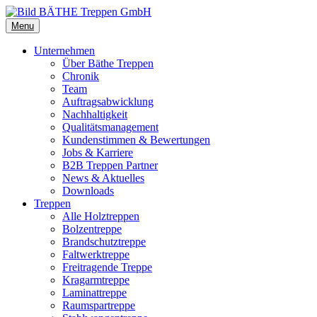
Menu
Unternehmen
Über Bäthe Treppen
Chronik
Team
Auftragsabwicklung
Nachhaltigkeit
Qualitätsmanagement
Kundenstimmen & Bewertungen
Jobs & Karriere
B2B Treppen Partner
News & Aktuelles
Downloads
Treppen
Alle Holztreppen
Bolzentreppe
Brandschutztreppe
Faltwerktreppe
Freitragende Treppe
Kragarmtreppe
Laminattreppe
Raumspartreppe