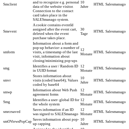
and to recognize e.g. personal
10
Smclient
HTML
Salesmanago
data of the website visitor.
Jahre
Connection to the contact
card takes place in the
SALESmanago system.
A cookie contains eventId
assigned after the event cart,
30
Smevent
HTML
Salesmanago
deleted when the event
Tage
purchase takes place.
Information about a form and
pop-up behavior- a number of
12
smform
visits, a timestamp of the last
HTML
Salesmanago
Monate
visit, information about
closing/minimizing pop-ups
Identifies a user / Random ID
12
smg
HTML
Salesmanago
in UUID format
Monate
Stores information about
10
smvr
visits (coded base64); Values
HTML
Salesmanago
Jahre
coded by base64
Information about Web Push
12
smwp
HTML
Salesmanago
agreement forms
Monate
Identifies a user- global ID for
12
Smg
HTML
Salesmanago
the whole system
Monate
Saves information if an ID
12
smrcrsaved
HTML
Salesmanago
was signed to SALESmanago
Monate
Saves information about pop-
10
smOViewsPopCap
HTML
Salesmanago
up capping
Jahre