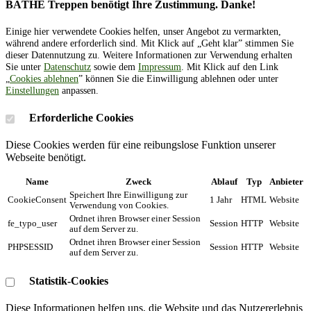
BÄTHE Treppen benötigt Ihre Zustimmung. Danke!
Einige hier verwendete Cookies helfen, unser Angebot zu vermarkten,
während andere erforderlich sind. Mit Klick auf „Geht klar” stimmen Sie
dieser Datennutzung zu. Weitere Informationen zur Verwendung erhalten
Sie unter
Datenschutz
sowie dem
Impressum
. Mit Klick auf den Link
„
Cookies ablehnen
” können Sie die Einwilligung ablehnen oder unter
Einstellungen
anpassen.
Erforderliche Cookies
Diese Cookies werden für eine reibungslose Funktion unserer
Webseite benötigt.
Name
Zweck
Ablauf
Typ
Anbieter
Speichert Ihre Einwilligung zur
CookieConsent
1 Jahr
HTML
Website
Verwendung von Cookies.
Ordnet ihren Browser einer Session
fe_typo_user
Session
HTTP
Website
auf dem Server zu.
Ordnet ihren Browser einer Session
PHPSESSID
Session
HTTP
Website
auf dem Server zu.
Statistik-Cookies
Diese Informationen helfen uns, die Website und das Nutzererlebnis