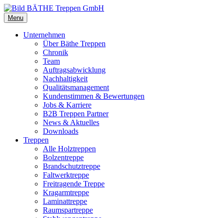
Menu
Unternehmen
Über Bäthe Treppen
Chronik
Team
Auftragsabwicklung
Nachhaltigkeit
Qualitätsmanagement
Kundenstimmen & Bewertungen
Jobs & Karriere
B2B Treppen Partner
News & Aktuelles
Downloads
Treppen
Alle Holztreppen
Bolzentreppe
Brandschutztreppe
Faltwerktreppe
Freitragende Treppe
Kragarmtreppe
Laminattreppe
Raumspartreppe