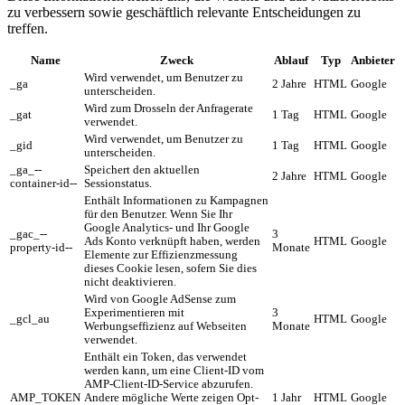
zu verbessern sowie geschäftlich relevante Entscheidungen zu
treffen.
Name
Zweck
Ablauf
Typ
Anbieter
Wird verwendet, um Benutzer zu
_ga
2 Jahre
HTML
Google
unterscheiden.
Wird zum Drosseln der Anfragerate
_gat
1 Tag
HTML
Google
verwendet.
Wird verwendet, um Benutzer zu
_gid
1 Tag
HTML
Google
unterscheiden.
_ga_--
Speichert den aktuellen
2 Jahre
HTML
Google
container-id--
Sessionstatus.
Enthält Informationen zu Kampagnen
für den Benutzer. Wenn Sie Ihr
Google Analytics- und Ihr Google
_gac_--
3
Ads Konto verknüpft haben, werden
HTML
Google
property-id--
Monate
Elemente zur Effizienzmessung
dieses Cookie lesen, sofern Sie dies
nicht deaktivieren.
Wird von Google AdSense zum
Experimentieren mit
3
_gcl_au
HTML
Google
Werbungseffizienz auf Webseiten
Monate
verwendet.
Enthält ein Token, das verwendet
werden kann, um eine Client-ID vom
AMP-Client-ID-Service abzurufen.
AMP_TOKEN
Andere mögliche Werte zeigen Opt-
1 Jahr
HTML
Google