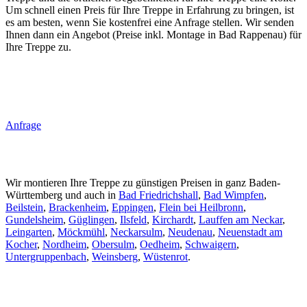
Um schnell einen Preis für Ihre Treppe in Erfahrung zu bringen, ist
es am besten, wenn Sie kostenfrei eine Anfrage stellen. Wir senden
Ihnen dann ein Angebot (Preise inkl. Montage in Bad Rappenau) für
Ihre Treppe zu.
Anfrage
Wir montieren Ihre Treppe zu günstigen Preisen in ganz Baden-
Württemberg und auch in
Bad Friedrichshall
,
Bad Wimpfen
,
Beilstein
,
Brackenheim
,
Eppingen
,
Flein bei Heilbronn
,
Gundelsheim
,
Güglingen
,
Ilsfeld
,
Kirchardt
,
Lauffen am Neckar
,
Leingarten
,
Möckmühl
,
Neckarsulm
,
Neudenau
,
Neuenstadt am
Kocher
,
Nordheim
,
Obersulm
,
Oedheim
,
Schwaigern
,
Untergruppenbach
,
Weinsberg
,
Wüstenrot
.