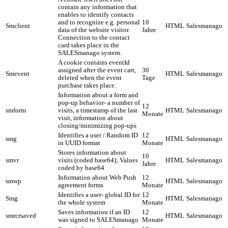
contain any information that
enables to identify contacts
and to recognize e.g. personal
10
Smclient
HTML
Salesmanago
data of the website visitor.
Jahre
Connection to the contact
card takes place in the
SALESmanago system.
A cookie contains eventId
assigned after the event cart,
30
Smevent
HTML
Salesmanago
deleted when the event
Tage
purchase takes place.
Information about a form and
pop-up behavior- a number of
12
smform
visits, a timestamp of the last
HTML
Salesmanago
Monate
visit, information about
closing/minimizing pop-ups
Identifies a user / Random ID
12
smg
HTML
Salesmanago
in UUID format
Monate
Stores information about
10
smvr
visits (coded base64); Values
HTML
Salesmanago
Jahre
coded by base64
Information about Web Push
12
smwp
HTML
Salesmanago
agreement forms
Monate
Identifies a user- global ID for
12
Smg
HTML
Salesmanago
the whole system
Monate
Saves information if an ID
12
smrcrsaved
HTML
Salesmanago
was signed to SALESmanago
Monate