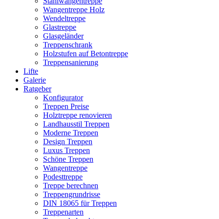
Stahlwangentreppe
Wangentreppe Holz
Wendeltreppe
Glastreppe
Glasgeländer
Treppenschrank
Holzstufen auf Betontreppe
Treppensanierung
Lifte
Galerie
Ratgeber
Konfigurator
Treppen Preise
Holztreppe renovieren
Landhausstil Treppen
Moderne Treppen
Design Treppen
Luxus Treppen
Schöne Treppen
Wangentreppe
Podesttreppe
Treppe berechnen
Treppengrundrisse
DIN 18065 für Treppen
Treppenarten