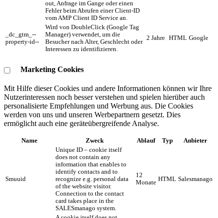
out, Anfrage im Gange oder einen
Fehler beim Abrufen einer Client-ID
vom AMP Client ID Service an.
Wird von DoubleClick (Google Tag
_dc_gtm_--
Manager) verwendet, um die
2 Jahre
HTML
Google
property-id--
Besucher nach Alter, Geschlecht oder
Interessen zu identifizieren.
Marketing Cookies
Mit Hilfe dieser Cookies und andere Informationen können wir Ihre
Nutzerinteressen noch besser verstehen und spielen hierüber auch
personalisierte Empfehlungen und Werbung aus. ​Die Cookies
werden von uns und unseren Werbepartnern gesetzt. Dies
ermöglicht auch eine geräteübergreifende Analyse.
Name
Zweck
Ablauf
Typ
Anbieter
Unique ID – cookie itself
does not contain any
information that enables to
identify contacts and to
12
Smuuid
recognize e.g. personal data
HTML
Salesmanago
Monate
of the website visitor.
Connection to the contact
card takes place in the
SALESmanago system.
A cookie itself does not