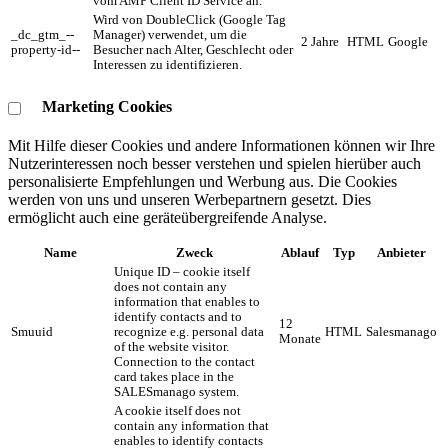
vom AMP Client ID Service an.
Wird von DoubleClick (Google Tag
_dc_gtm_--
Manager) verwendet, um die
2 Jahre
HTML
Google
property-id--
Besucher nach Alter, Geschlecht oder
Interessen zu identifizieren.
Marketing Cookies
Mit Hilfe dieser Cookies und andere Informationen können wir Ihre
Nutzerinteressen noch besser verstehen und spielen hierüber auch
personalisierte Empfehlungen und Werbung aus. ​Die Cookies
werden von uns und unseren Werbepartnern gesetzt. Dies
ermöglicht auch eine geräteübergreifende Analyse.
Name
Zweck
Ablauf
Typ
Anbieter
Unique ID – cookie itself
does not contain any
information that enables to
identify contacts and to
12
Smuuid
recognize e.g. personal data
HTML
Salesmanago
Monate
of the website visitor.
Connection to the contact
card takes place in the
SALESmanago system.
A cookie itself does not
contain any information that
enables to identify contacts