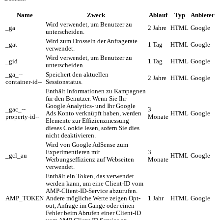
Name
Zweck
Ablauf
Typ
Anbieter
Wird verwendet, um Benutzer zu
_ga
2 Jahre
HTML
Google
unterscheiden.
Wird zum Drosseln der Anfragerate
_gat
1 Tag
HTML
Google
verwendet.
Wird verwendet, um Benutzer zu
_gid
1 Tag
HTML
Google
unterscheiden.
_ga_--
Speichert den aktuellen
2 Jahre
HTML
Google
container-id--
Sessionstatus.
Enthält Informationen zu Kampagnen
für den Benutzer. Wenn Sie Ihr
Google Analytics- und Ihr Google
_gac_--
3
Ads Konto verknüpft haben, werden
HTML
Google
property-id--
Monate
Elemente zur Effizienzmessung
dieses Cookie lesen, sofern Sie dies
nicht deaktivieren.
Wird von Google AdSense zum
Experimentieren mit
3
_gcl_au
HTML
Google
Werbungseffizienz auf Webseiten
Monate
verwendet.
Enthält ein Token, das verwendet
werden kann, um eine Client-ID vom
AMP-Client-ID-Service abzurufen.
AMP_TOKEN
Andere mögliche Werte zeigen Opt-
1 Jahr
HTML
Google
out, Anfrage im Gange oder einen
Fehler beim Abrufen einer Client-ID