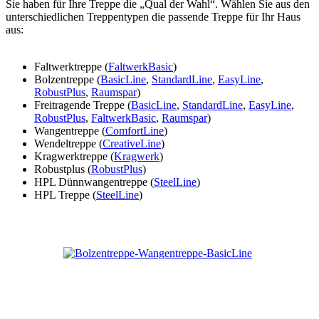
Sie haben für Ihre Treppe die „Qual der Wahl“. Wählen Sie aus den
unterschiedlichen Treppentypen die passende Treppe für Ihr Haus
aus:
Faltwerktreppe (
FaltwerkBasic
)
Bolzentreppe (
BasicLine
,
StandardLine
,
EasyLine
,
RobustPlus
,
Raumspar
)
Freitragende Treppe (
BasicLine
,
StandardLine
,
EasyLine
,
RobustPlus
,
FaltwerkBasic
,
Raumspar
)
Wangentreppe (
ComfortLine
)
Wendeltreppe (
CreativeLine
)
Kragwerktreppe (
Kragwerk
)
Robustplus (
RobustPlus
)
HPL Dünnwangentreppe (
SteelLine
)
HPL Treppe (
SteelLine
)