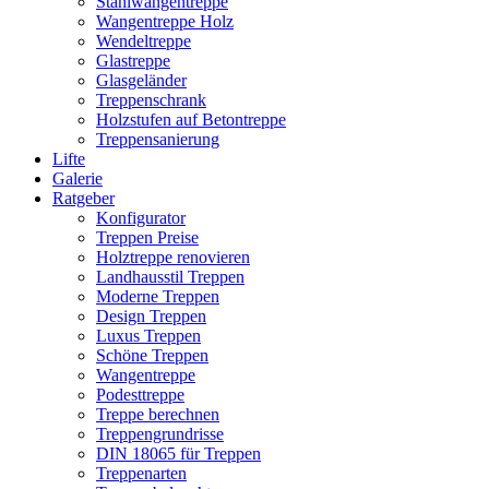
Stahlwangentreppe
Wangentreppe Holz
Wendeltreppe
Glastreppe
Glasgeländer
Treppenschrank
Holzstufen auf Betontreppe
Treppensanierung
Lifte
Galerie
Ratgeber
Konfigurator
Treppen Preise
Holztreppe renovieren
Landhausstil Treppen
Moderne Treppen
Design Treppen
Luxus Treppen
Schöne Treppen
Wangentreppe
Podesttreppe
Treppe berechnen
Treppengrundrisse
DIN 18065 für Treppen
Treppenarten