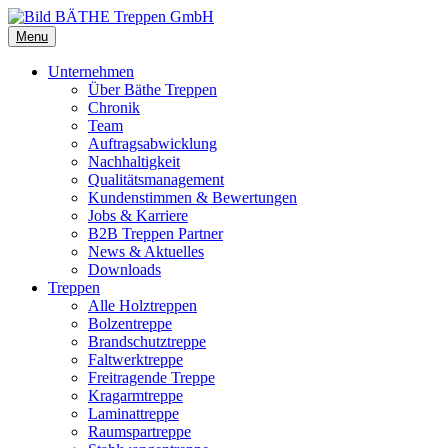
Menu
Unternehmen
Über Bäthe Treppen
Chronik
Team
Auftragsabwicklung
Nachhaltigkeit
Qualitätsmanagement
Kundenstimmen & Bewertungen
Jobs & Karriere
B2B Treppen Partner
News & Aktuelles
Downloads
Treppen
Alle Holztreppen
Bolzentreppe
Brandschutztreppe
Faltwerktreppe
Freitragende Treppe
Kragarmtreppe
Laminattreppe
Raumspartreppe