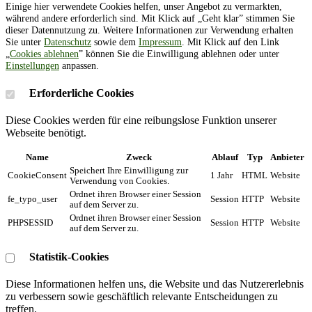
Einige hier verwendete Cookies helfen, unser Angebot zu vermarkten,
während andere erforderlich sind. Mit Klick auf „Geht klar” stimmen Sie
dieser Datennutzung zu. Weitere Informationen zur Verwendung erhalten
Sie unter
Datenschutz
sowie dem
Impressum
. Mit Klick auf den Link
„
Cookies ablehnen
” können Sie die Einwilligung ablehnen oder unter
Einstellungen
anpassen.
Erforderliche Cookies
Diese Cookies werden für eine reibungslose Funktion unserer
Webseite benötigt.
Name
Zweck
Ablauf
Typ
Anbieter
Speichert Ihre Einwilligung zur
CookieConsent
1 Jahr
HTML
Website
Verwendung von Cookies.
Ordnet ihren Browser einer Session
fe_typo_user
Session
HTTP
Website
auf dem Server zu.
Ordnet ihren Browser einer Session
PHPSESSID
Session
HTTP
Website
auf dem Server zu.
Statistik-Cookies
Diese Informationen helfen uns, die Website und das Nutzererlebnis
zu verbessern sowie geschäftlich relevante Entscheidungen zu
treffen.