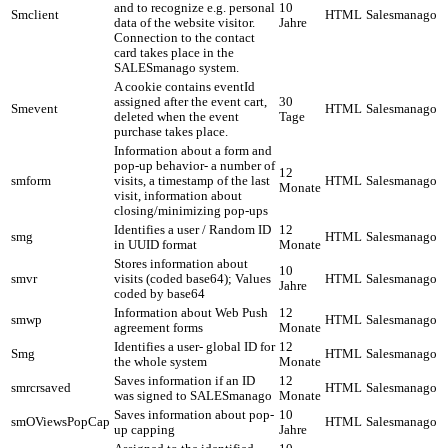
and to recognize e.g. personal
10
Smclient
HTML
Salesmanago
data of the website visitor.
Jahre
Connection to the contact
card takes place in the
SALESmanago system.
A cookie contains eventId
assigned after the event cart,
30
Smevent
HTML
Salesmanago
deleted when the event
Tage
purchase takes place.
Information about a form and
pop-up behavior- a number of
12
smform
visits, a timestamp of the last
HTML
Salesmanago
Monate
visit, information about
closing/minimizing pop-ups
Identifies a user / Random ID
12
smg
HTML
Salesmanago
in UUID format
Monate
Stores information about
10
smvr
visits (coded base64); Values
HTML
Salesmanago
Jahre
coded by base64
Information about Web Push
12
smwp
HTML
Salesmanago
agreement forms
Monate
Identifies a user- global ID for
12
Smg
HTML
Salesmanago
the whole system
Monate
Saves information if an ID
12
smrcrsaved
HTML
Salesmanago
was signed to SALESmanago
Monate
Saves information about pop-
10
smOViewsPopCap
HTML
Salesmanago
up capping
Jahre