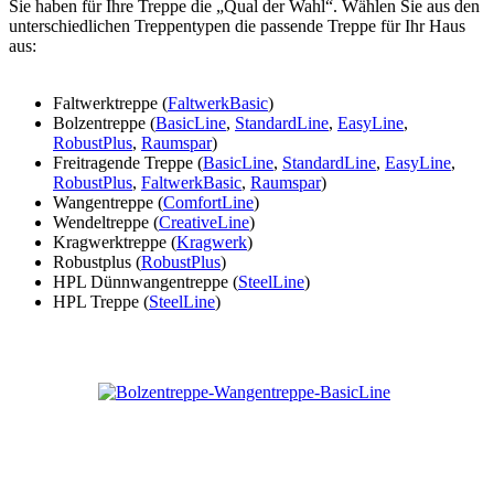
Sie haben für Ihre Treppe die „Qual der Wahl“. Wählen Sie aus den
unterschiedlichen Treppentypen die passende Treppe für Ihr Haus
aus:
Faltwerktreppe (
FaltwerkBasic
)
Bolzentreppe (
BasicLine
,
StandardLine
,
EasyLine
,
RobustPlus
,
Raumspar
)
Freitragende Treppe (
BasicLine
,
StandardLine
,
EasyLine
,
RobustPlus
,
FaltwerkBasic
,
Raumspar
)
Wangentreppe (
ComfortLine
)
Wendeltreppe (
CreativeLine
)
Kragwerktreppe (
Kragwerk
)
Robustplus (
RobustPlus
)
HPL Dünnwangentreppe (
SteelLine
)
HPL Treppe (
SteelLine
)