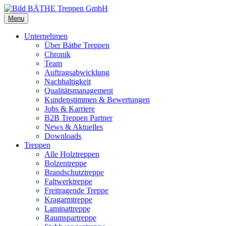
Menu
Unternehmen
Über Bäthe Treppen
Chronik
Team
Auftragsabwicklung
Nachhaltigkeit
Qualitätsmanagement
Kundenstimmen & Bewertungen
Jobs & Karriere
B2B Treppen Partner
News & Aktuelles
Downloads
Treppen
Alle Holztreppen
Bolzentreppe
Brandschutztreppe
Faltwerktreppe
Freitragende Treppe
Kragarmtreppe
Laminattreppe
Raumspartreppe