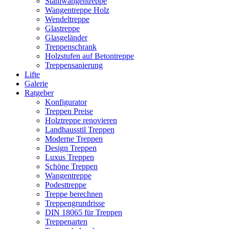
Stahlwangentreppe
Wangentreppe Holz
Wendeltreppe
Glastreppe
Glasgeländer
Treppenschrank
Holzstufen auf Betontreppe
Treppensanierung
Lifte
Galerie
Ratgeber
Konfigurator
Treppen Preise
Holztreppe renovieren
Landhausstil Treppen
Moderne Treppen
Design Treppen
Luxus Treppen
Schöne Treppen
Wangentreppe
Podesttreppe
Treppe berechnen
Treppengrundrisse
DIN 18065 für Treppen
Treppenarten