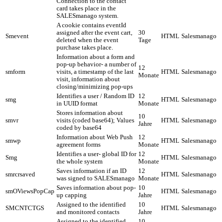
Connection to the contact
card takes place in the
SALESmanago system.
A cookie contains eventId
assigned after the event cart,
30
Smevent
HTML
Salesmanago
deleted when the event
Tage
purchase takes place.
Information about a form and
pop-up behavior- a number of
12
smform
visits, a timestamp of the last
HTML
Salesmanago
Monate
visit, information about
closing/minimizing pop-ups
Identifies a user / Random ID
12
smg
HTML
Salesmanago
in UUID format
Monate
Stores information about
10
smvr
visits (coded base64); Values
HTML
Salesmanago
Jahre
coded by base64
Information about Web Push
12
smwp
HTML
Salesmanago
agreement forms
Monate
Identifies a user- global ID for
12
Smg
HTML
Salesmanago
the whole system
Monate
Saves information if an ID
12
smrcrsaved
HTML
Salesmanago
was signed to SALESmanago
Monate
Saves information about pop-
10
smOViewsPopCap
HTML
Salesmanago
up capping
Jahre
Assigned to the identified
10
SMCNTCTGS
HTML
Salesmanago
and monitored contacts
Jahre
Assigned to the identified
10