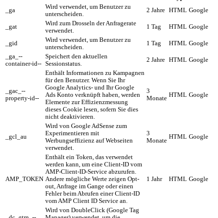
Wird verwendet, um Benutzer zu
_ga
2 Jahre
HTML
Google
unterscheiden.
Wird zum Drosseln der Anfragerate
_gat
1 Tag
HTML
Google
verwendet.
Wird verwendet, um Benutzer zu
_gid
1 Tag
HTML
Google
unterscheiden.
_ga_--
Speichert den aktuellen
2 Jahre
HTML
Google
container-id--
Sessionstatus.
Enthält Informationen zu Kampagnen
für den Benutzer. Wenn Sie Ihr
Google Analytics- und Ihr Google
_gac_--
3
Ads Konto verknüpft haben, werden
HTML
Google
property-id--
Monate
Elemente zur Effizienzmessung
dieses Cookie lesen, sofern Sie dies
nicht deaktivieren.
Wird von Google AdSense zum
Experimentieren mit
3
_gcl_au
HTML
Google
Werbungseffizienz auf Webseiten
Monate
verwendet.
Enthält ein Token, das verwendet
werden kann, um eine Client-ID vom
AMP-Client-ID-Service abzurufen.
AMP_TOKEN
Andere mögliche Werte zeigen Opt-
1 Jahr
HTML
Google
out, Anfrage im Gange oder einen
Fehler beim Abrufen einer Client-ID
vom AMP Client ID Service an.
Wird von DoubleClick (Google Tag
_dc_gtm_--
Manager) verwendet, um die