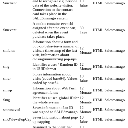
and to recognize e.g. personal
10
Smclient
HTML
Salesmanago
data of the website visitor.
Jahre
Connection to the contact
card takes place in the
SALESmanago system.
A cookie contains eventId
assigned after the event cart,
30
Smevent
HTML
Salesmanago
deleted when the event
Tage
purchase takes place.
Information about a form and
pop-up behavior- a number of
12
smform
visits, a timestamp of the last
HTML
Salesmanago
Monate
visit, information about
closing/minimizing pop-ups
Identifies a user / Random ID
12
smg
HTML
Salesmanago
in UUID format
Monate
Stores information about
10
smvr
visits (coded base64); Values
HTML
Salesmanago
Jahre
coded by base64
Information about Web Push
12
smwp
HTML
Salesmanago
agreement forms
Monate
Identifies a user- global ID for
12
Smg
HTML
Salesmanago
the whole system
Monate
Saves information if an ID
12
smrcrsaved
HTML
Salesmanago
was signed to SALESmanago
Monate
Saves information about pop-
10
smOViewsPopCap
HTML
Salesmanago
up capping
Jahre
Assigned to the identified
10