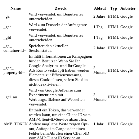
Name
Zweck
Ablauf
Typ
Anbieter
Wird verwendet, um Benutzer zu
_ga
2 Jahre
HTML
Google
unterscheiden.
Wird zum Drosseln der Anfragerate
_gat
1 Tag
HTML
Google
verwendet.
Wird verwendet, um Benutzer zu
_gid
1 Tag
HTML
Google
unterscheiden.
_ga_--
Speichert den aktuellen
2 Jahre
HTML
Google
container-id--
Sessionstatus.
Enthält Informationen zu Kampagnen
für den Benutzer. Wenn Sie Ihr
Google Analytics- und Ihr Google
_gac_--
3
Ads Konto verknüpft haben, werden
HTML
Google
property-id--
Monate
Elemente zur Effizienzmessung
dieses Cookie lesen, sofern Sie dies
nicht deaktivieren.
Wird von Google AdSense zum
Experimentieren mit
3
_gcl_au
HTML
Google
Werbungseffizienz auf Webseiten
Monate
verwendet.
Enthält ein Token, das verwendet
werden kann, um eine Client-ID vom
AMP-Client-ID-Service abzurufen.
AMP_TOKEN
Andere mögliche Werte zeigen Opt-
1 Jahr
HTML
Google
out, Anfrage im Gange oder einen
Fehler beim Abrufen einer Client-ID
vom AMP Client ID Service an.