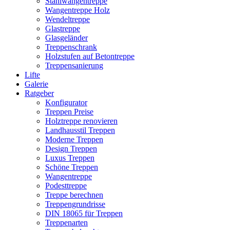
Stahlwangentreppe
Wangentreppe Holz
Wendeltreppe
Glastreppe
Glasgeländer
Treppenschrank
Holzstufen auf Betontreppe
Treppensanierung
Lifte
Galerie
Ratgeber
Konfigurator
Treppen Preise
Holztreppe renovieren
Landhausstil Treppen
Moderne Treppen
Design Treppen
Luxus Treppen
Schöne Treppen
Wangentreppe
Podesttreppe
Treppe berechnen
Treppengrundrisse
DIN 18065 für Treppen
Treppenarten