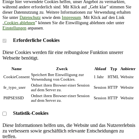
Einige hier verwendete Cookies helfen, unser Angebot zu vermarkten,
während andere erforderlich sind. Mit Klick auf „Geht klar” stimmen Sie
dieser Datennutzung zu. Weitere Informationen zur Verwendung erhalten
Sie unter
Datenschutz
sowie dem
Impressum
. Mit Klick auf den Link
„
Cookies ablehnen
” können Sie die Einwilligung ablehnen oder unter
Einstellungen
anpassen.
Erforderliche Cookies
Diese Cookies werden für eine reibungslose Funktion unserer
Webseite benötigt.
Name
Zweck
Ablauf
Typ
Anbieter
Speichert Ihre Einwilligung zur
CookieConsent
1 Jahr
HTML
Website
Verwendung von Cookies.
Ordnet ihren Browser einer Session
fe_typo_user
Session
HTTP
Website
auf dem Server zu.
Ordnet ihren Browser einer Session
PHPSESSID
Session
HTTP
Website
auf dem Server zu.
Statistik-Cookies
Diese Informationen helfen uns, die Website und das Nutzererlebnis
zu verbessern sowie geschäftlich relevante Entscheidungen zu
treffen.