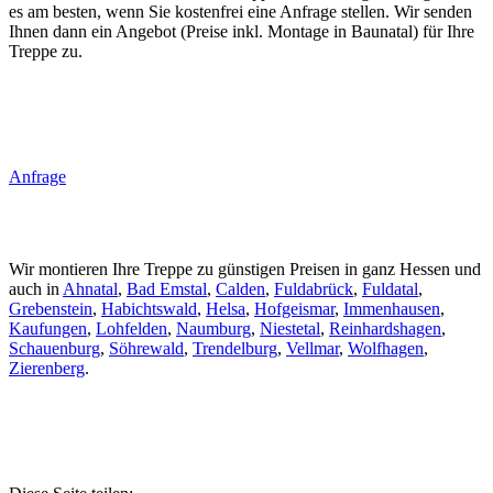
es am besten, wenn Sie kostenfrei eine Anfrage stellen. Wir senden
Ihnen dann ein Angebot (Preise inkl. Montage in Baunatal) für Ihre
Treppe zu.
Anfrage
Wir montieren Ihre Treppe zu günstigen Preisen in ganz Hessen und
auch in
Ahnatal
,
Bad Emstal
,
Calden
,
Fuldabrück
,
Fuldatal
,
Grebenstein
,
Habichtswald
,
Helsa
,
Hofgeismar
,
Immenhausen
,
Kaufungen
,
Lohfelden
,
Naumburg
,
Niestetal
,
Reinhardshagen
,
Schauenburg
,
Söhrewald
,
Trendelburg
,
Vellmar
,
Wolfhagen
,
Zierenberg
.