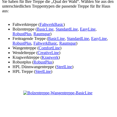
Sie haben für Ihre Treppe die „Qual der Wahl“. Wählen Sie aus den
unterschiedlichen Treppentypen die passende Treppe für Ihr Haus
aus:
Faltwerktreppe (
FaltwerkBasic
)
Bolzentreppe (
BasicLine
,
StandardLine
,
EasyLine
,
RobustPlus
,
Raumspar
)
Freitragende Treppe (
BasicLine
,
StandardLine
,
EasyLine
,
RobustPlus
,
FaltwerkBasic
,
Raumspar
)
Wangentreppe (
ComfortLine
)
Wendeltreppe (
CreativeLine
)
Kragwerktreppe (
Kragwerk
)
Robustplus (
RobustPlus
)
HPL Dünnwangentreppe (
SteelLine
)
HPL Treppe (
SteelLine
)