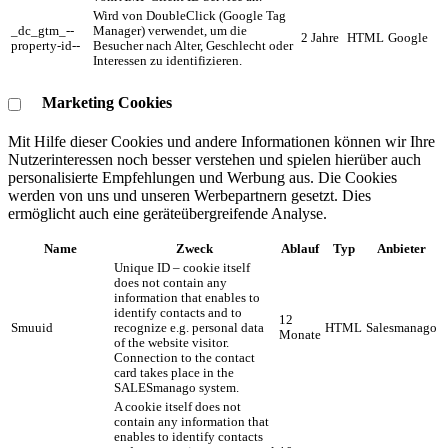
Wird von DoubleClick (Google Tag
_dc_gtm_--
Manager) verwendet, um die
2 Jahre
HTML
Google
property-id--
Besucher nach Alter, Geschlecht oder
Interessen zu identifizieren.
Marketing Cookies
Mit Hilfe dieser Cookies und andere Informationen können wir Ihre
Nutzerinteressen noch besser verstehen und spielen hierüber auch
personalisierte Empfehlungen und Werbung aus. ​Die Cookies
werden von uns und unseren Werbepartnern gesetzt. Dies
ermöglicht auch eine geräteübergreifende Analyse.
Name
Zweck
Ablauf
Typ
Anbieter
Unique ID – cookie itself
does not contain any
information that enables to
identify contacts and to
12
Smuuid
recognize e.g. personal data
HTML
Salesmanago
Monate
of the website visitor.
Connection to the contact
card takes place in the
SALESmanago system.
A cookie itself does not
contain any information that
enables to identify contacts