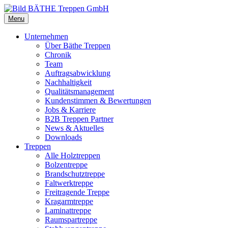
Menu
Unternehmen
Über Bäthe Treppen
Chronik
Team
Auftragsabwicklung
Nachhaltigkeit
Qualitätsmanagement
Kundenstimmen & Bewertungen
Jobs & Karriere
B2B Treppen Partner
News & Aktuelles
Downloads
Treppen
Alle Holztreppen
Bolzentreppe
Brandschutztreppe
Faltwerktreppe
Freitragende Treppe
Kragarmtreppe
Laminattreppe
Raumspartreppe