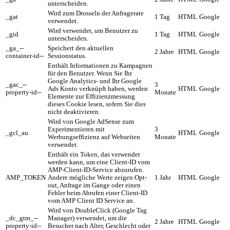
unterscheiden.
Wird zum Drosseln der Anfragerate
_gat
1 Tag
HTML
Google
verwendet.
Wird verwendet, um Benutzer zu
_gid
1 Tag
HTML
Google
unterscheiden.
_ga_--
Speichert den aktuellen
2 Jahre
HTML
Google
container-id--
Sessionstatus.
Enthält Informationen zu Kampagnen
für den Benutzer. Wenn Sie Ihr
Google Analytics- und Ihr Google
_gac_--
3
Ads Konto verknüpft haben, werden
HTML
Google
property-id--
Monate
Elemente zur Effizienzmessung
dieses Cookie lesen, sofern Sie dies
nicht deaktivieren.
Wird von Google AdSense zum
Experimentieren mit
3
_gcl_au
HTML
Google
Werbungseffizienz auf Webseiten
Monate
verwendet.
Enthält ein Token, das verwendet
werden kann, um eine Client-ID vom
AMP-Client-ID-Service abzurufen.
AMP_TOKEN
Andere mögliche Werte zeigen Opt-
1 Jahr
HTML
Google
out, Anfrage im Gange oder einen
Fehler beim Abrufen einer Client-ID
vom AMP Client ID Service an.
Wird von DoubleClick (Google Tag
_dc_gtm_--
Manager) verwendet, um die
2 Jahre
HTML
Google
property-id--
Besucher nach Alter, Geschlecht oder