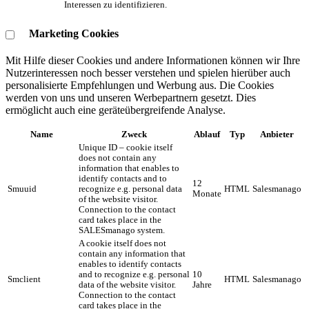
Interessen zu identifizieren.
Marketing Cookies
Mit Hilfe dieser Cookies und andere Informationen können wir Ihre
Nutzerinteressen noch besser verstehen und spielen hierüber auch
personalisierte Empfehlungen und Werbung aus. ​Die Cookies
werden von uns und unseren Werbepartnern gesetzt. Dies
ermöglicht auch eine geräteübergreifende Analyse.
Name
Zweck
Ablauf
Typ
Anbieter
Unique ID – cookie itself
does not contain any
information that enables to
identify contacts and to
12
Smuuid
recognize e.g. personal data
HTML
Salesmanago
Monate
of the website visitor.
Connection to the contact
card takes place in the
SALESmanago system.
A cookie itself does not
contain any information that
enables to identify contacts
and to recognize e.g. personal
10
Smclient
HTML
Salesmanago
data of the website visitor.
Jahre
Connection to the contact
card takes place in the