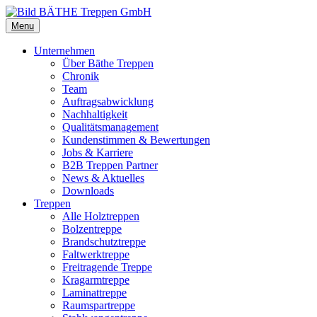
Menu
Unternehmen
Über Bäthe Treppen
Chronik
Team
Auftragsabwicklung
Nachhaltigkeit
Qualitätsmanagement
Kundenstimmen & Bewertungen
Jobs & Karriere
B2B Treppen Partner
News & Aktuelles
Downloads
Treppen
Alle Holztreppen
Bolzentreppe
Brandschutztreppe
Faltwerktreppe
Freitragende Treppe
Kragarmtreppe
Laminattreppe
Raumspartreppe