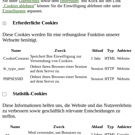
Sie unter
Datenschutz
sowie dem
Impressum
. Mit Klick auf den Link
„
Cookies ablehnen
” können Sie die Einwilligung ablehnen oder unter
Einstellungen
anpassen.
Erforderliche Cookies
Diese Cookies werden für eine reibungslose Funktion unserer
Webseite benötigt.
Name
Zweck
Ablauf
Typ
Anbieter
Speichert Ihre Einwilligung zur
CookieConsent
1 Jahr
HTML
Website
Verwendung von Cookies.
Ordnet ihren Browser einer Session
fe_typo_user
Session
HTTP
Website
auf dem Server zu.
Ordnet ihren Browser einer Session
PHPSESSID
Session
HTTP
Website
auf dem Server zu.
Statistik-Cookies
Diese Informationen helfen uns, die Website und das Nutzererlebnis
zu verbessern sowie geschäftlich relevante Entscheidungen zu
treffen.
Name
Zweck
Ablauf
Typ
Anbieter
Wird verwendet, um Benutzer zu
_ga
2 Jahre
HTML
Google