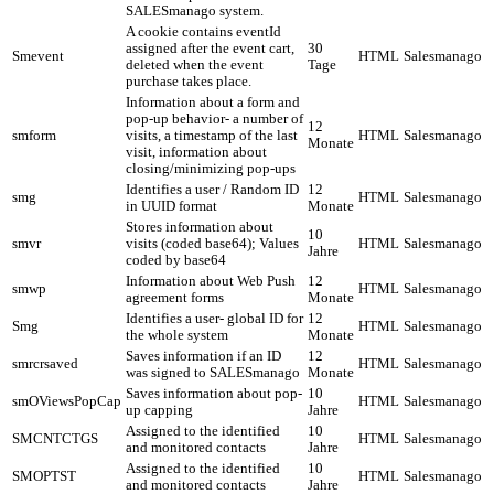
SALESmanago system.
A cookie contains eventId
assigned after the event cart,
30
Smevent
HTML
Salesmanago
deleted when the event
Tage
purchase takes place.
Information about a form and
pop-up behavior- a number of
12
smform
visits, a timestamp of the last
HTML
Salesmanago
Monate
visit, information about
closing/minimizing pop-ups
Identifies a user / Random ID
12
smg
HTML
Salesmanago
in UUID format
Monate
Stores information about
10
smvr
visits (coded base64); Values
HTML
Salesmanago
Jahre
coded by base64
Information about Web Push
12
smwp
HTML
Salesmanago
agreement forms
Monate
Identifies a user- global ID for
12
Smg
HTML
Salesmanago
the whole system
Monate
Saves information if an ID
12
smrcrsaved
HTML
Salesmanago
was signed to SALESmanago
Monate
Saves information about pop-
10
smOViewsPopCap
HTML
Salesmanago
up capping
Jahre
Assigned to the identified
10
SMCNTCTGS
HTML
Salesmanago
and monitored contacts
Jahre
Assigned to the identified
10
SMOPTST
HTML
Salesmanago
and monitored contacts
Jahre