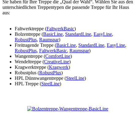
Sie haben für Ihre Treppe die „Qual der Wahl“. Wählen Sie aus den
unterschiedlichen Treppentypen die passende Treppe für Ihr Haus
aus:
Faltwerktreppe (
FaltwerkBasic
)
Bolzentreppe (
BasicLine
,
StandardLine
,
EasyLine
,
RobustPlus
,
Raumspar
)
Freitragende Treppe (
BasicLine
,
StandardLine
,
EasyLine
,
RobustPlus
,
FaltwerkBasic
,
Raumspar
)
Wangentreppe (
ComfortLine
)
Wendeltreppe (
CreativeLine
)
Kragwerktreppe (
Kragwerk
)
Robustplus (
RobustPlus
)
HPL Dünnwangentreppe (
SteelLine
)
HPL Treppe (
SteelLine
)