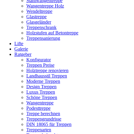
Stahlwangentreppe
Wangentreppe Holz
Wendeltreppe
Glastreppe
Glasgeländer
Treppenschrank
Holzstufen auf Betontreppe
Treppensanierung
Lifte
Galerie
Ratgeber
Konfigurator
Treppen Preise
Holztreppe renovieren
Landhausstil Treppen
Moderne Treppen
Design Treppen
Luxus Treppen
Schöne Treppen
Wangentreppe
Podesttreppe
Treppe berechnen
Treppengrundrisse
DIN 18065 für Treppen
Treppenarten