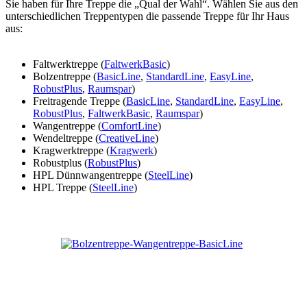
Sie haben für Ihre Treppe die „Qual der Wahl“. Wählen Sie aus den
unterschiedlichen Treppentypen die passende Treppe für Ihr Haus
aus:
Faltwerktreppe (
FaltwerkBasic
)
Bolzentreppe (
BasicLine
,
StandardLine
,
EasyLine
,
RobustPlus
,
Raumspar
)
Freitragende Treppe (
BasicLine
,
StandardLine
,
EasyLine
,
RobustPlus
,
FaltwerkBasic
,
Raumspar
)
Wangentreppe (
ComfortLine
)
Wendeltreppe (
CreativeLine
)
Kragwerktreppe (
Kragwerk
)
Robustplus (
RobustPlus
)
HPL Dünnwangentreppe (
SteelLine
)
HPL Treppe (
SteelLine
)