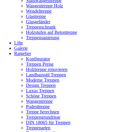
Stahlwangentreppe
Wangentreppe Holz
Wendeltreppe
Glastreppe
Glasgeländer
Treppenschrank
Holzstufen auf Betontreppe
Treppensanierung
Lifte
Galerie
Ratgeber
Konfigurator
Treppen Preise
Holztreppe renovieren
Landhausstil Treppen
Moderne Treppen
Design Treppen
Luxus Treppen
Schöne Treppen
Wangentreppe
Podesttreppe
Treppe berechnen
Treppengrundrisse
DIN 18065 für Treppen
Treppenarten