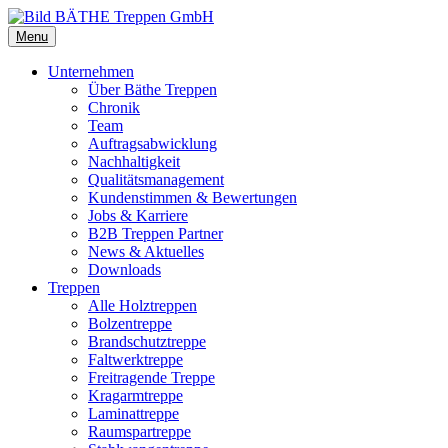
Menu
Unternehmen
Über Bäthe Treppen
Chronik
Team
Auftragsabwicklung
Nachhaltigkeit
Qualitätsmanagement
Kundenstimmen & Bewertungen
Jobs & Karriere
B2B Treppen Partner
News & Aktuelles
Downloads
Treppen
Alle Holztreppen
Bolzentreppe
Brandschutztreppe
Faltwerktreppe
Freitragende Treppe
Kragarmtreppe
Laminattreppe
Raumspartreppe