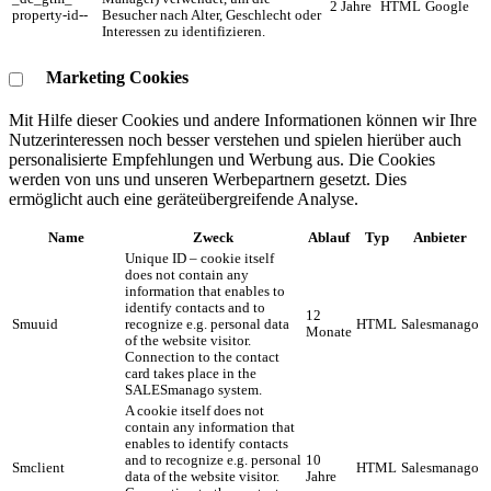
2 Jahre
HTML
Google
property-id--
Besucher nach Alter, Geschlecht oder
Interessen zu identifizieren.
Marketing Cookies
Mit Hilfe dieser Cookies und andere Informationen können wir Ihre
Nutzerinteressen noch besser verstehen und spielen hierüber auch
personalisierte Empfehlungen und Werbung aus. ​Die Cookies
werden von uns und unseren Werbepartnern gesetzt. Dies
ermöglicht auch eine geräteübergreifende Analyse.
Name
Zweck
Ablauf
Typ
Anbieter
Unique ID – cookie itself
does not contain any
information that enables to
identify contacts and to
12
Smuuid
recognize e.g. personal data
HTML
Salesmanago
Monate
of the website visitor.
Connection to the contact
card takes place in the
SALESmanago system.
A cookie itself does not
contain any information that
enables to identify contacts
and to recognize e.g. personal
10
Smclient
HTML
Salesmanago
data of the website visitor.
Jahre