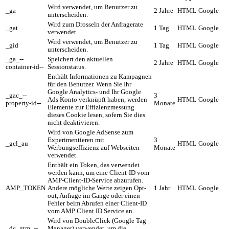
Wird verwendet, um Benutzer zu
_ga
2 Jahre
HTML
Google
unterscheiden.
Wird zum Drosseln der Anfragerate
_gat
1 Tag
HTML
Google
verwendet.
Wird verwendet, um Benutzer zu
_gid
1 Tag
HTML
Google
unterscheiden.
_ga_--
Speichert den aktuellen
2 Jahre
HTML
Google
container-id--
Sessionstatus.
Enthält Informationen zu Kampagnen
für den Benutzer. Wenn Sie Ihr
Google Analytics- und Ihr Google
_gac_--
3
Ads Konto verknüpft haben, werden
HTML
Google
property-id--
Monate
Elemente zur Effizienzmessung
dieses Cookie lesen, sofern Sie dies
nicht deaktivieren.
Wird von Google AdSense zum
Experimentieren mit
3
_gcl_au
HTML
Google
Werbungseffizienz auf Webseiten
Monate
verwendet.
Enthält ein Token, das verwendet
werden kann, um eine Client-ID vom
AMP-Client-ID-Service abzurufen.
AMP_TOKEN
Andere mögliche Werte zeigen Opt-
1 Jahr
HTML
Google
out, Anfrage im Gange oder einen
Fehler beim Abrufen einer Client-ID
vom AMP Client ID Service an.
Wird von DoubleClick (Google Tag
_dc_gtm_--
Manager) verwendet, um die