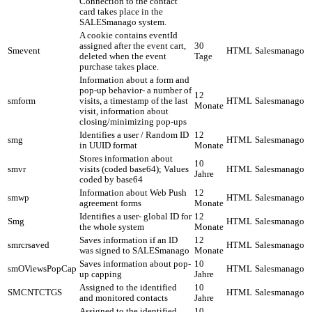
Connection to the contact
card takes place in the
SALESmanago system.
A cookie contains eventId
assigned after the event cart,
30
Smevent
HTML
Salesmanago
deleted when the event
Tage
purchase takes place.
Information about a form and
pop-up behavior- a number of
12
smform
visits, a timestamp of the last
HTML
Salesmanago
Monate
visit, information about
closing/minimizing pop-ups
Identifies a user / Random ID
12
smg
HTML
Salesmanago
in UUID format
Monate
Stores information about
10
smvr
visits (coded base64); Values
HTML
Salesmanago
Jahre
coded by base64
Information about Web Push
12
smwp
HTML
Salesmanago
agreement forms
Monate
Identifies a user- global ID for
12
Smg
HTML
Salesmanago
the whole system
Monate
Saves information if an ID
12
smrcrsaved
HTML
Salesmanago
was signed to SALESmanago
Monate
Saves information about pop-
10
smOViewsPopCap
HTML
Salesmanago
up capping
Jahre
Assigned to the identified
10
SMCNTCTGS
HTML
Salesmanago
and monitored contacts
Jahre
Assigned to the identified
10