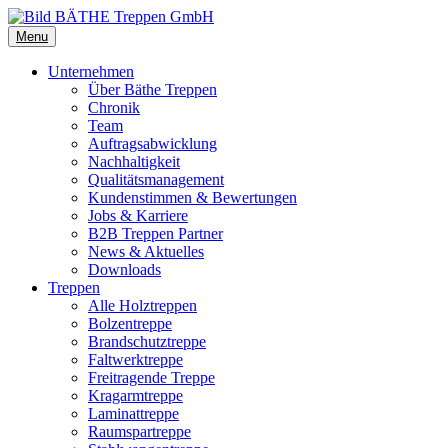
Menu
Unternehmen
Über Bäthe Treppen
Chronik
Team
Auftragsabwicklung
Nachhaltigkeit
Qualitätsmanagement
Kundenstimmen & Bewertungen
Jobs & Karriere
B2B Treppen Partner
News & Aktuelles
Downloads
Treppen
Alle Holztreppen
Bolzentreppe
Brandschutztreppe
Faltwerktreppe
Freitragende Treppe
Kragarmtreppe
Laminattreppe
Raumspartreppe