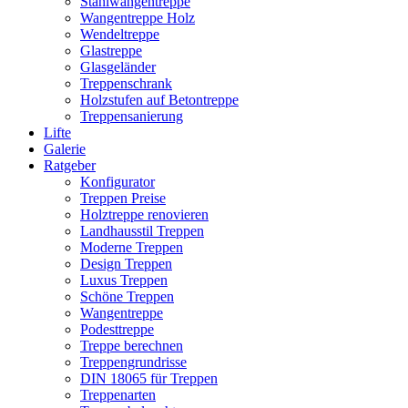
Stahlwangentreppe
Wangentreppe Holz
Wendeltreppe
Glastreppe
Glasgeländer
Treppenschrank
Holzstufen auf Betontreppe
Treppensanierung
Lifte
Galerie
Ratgeber
Konfigurator
Treppen Preise
Holztreppe renovieren
Landhausstil Treppen
Moderne Treppen
Design Treppen
Luxus Treppen
Schöne Treppen
Wangentreppe
Podesttreppe
Treppe berechnen
Treppengrundrisse
DIN 18065 für Treppen
Treppenarten