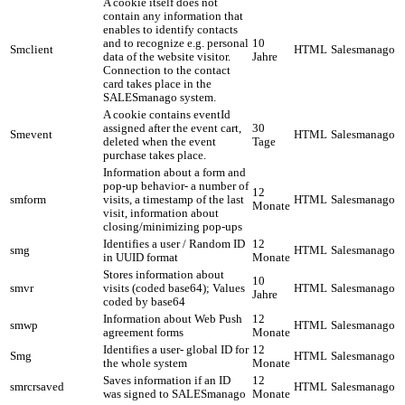
A cookie itself does not
contain any information that
enables to identify contacts
and to recognize e.g. personal
10
Smclient
HTML
Salesmanago
data of the website visitor.
Jahre
Connection to the contact
card takes place in the
SALESmanago system.
A cookie contains eventId
assigned after the event cart,
30
Smevent
HTML
Salesmanago
deleted when the event
Tage
purchase takes place.
Information about a form and
pop-up behavior- a number of
12
smform
visits, a timestamp of the last
HTML
Salesmanago
Monate
visit, information about
closing/minimizing pop-ups
Identifies a user / Random ID
12
smg
HTML
Salesmanago
in UUID format
Monate
Stores information about
10
smvr
visits (coded base64); Values
HTML
Salesmanago
Jahre
coded by base64
Information about Web Push
12
smwp
HTML
Salesmanago
agreement forms
Monate
Identifies a user- global ID for
12
Smg
HTML
Salesmanago
the whole system
Monate
Saves information if an ID
12
smrcrsaved
HTML
Salesmanago
was signed to SALESmanago
Monate