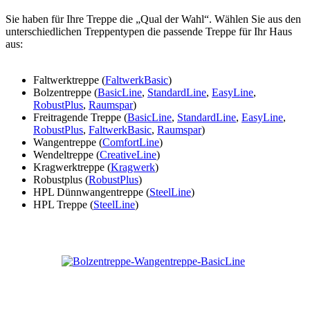
Sie haben für Ihre Treppe die „Qual der Wahl“. Wählen Sie aus den
unterschiedlichen Treppentypen die passende Treppe für Ihr Haus
aus:
Faltwerktreppe (
FaltwerkBasic
)
Bolzentreppe (
BasicLine
,
StandardLine
,
EasyLine
,
RobustPlus
,
Raumspar
)
Freitragende Treppe (
BasicLine
,
StandardLine
,
EasyLine
,
RobustPlus
,
FaltwerkBasic
,
Raumspar
)
Wangentreppe (
ComfortLine
)
Wendeltreppe (
CreativeLine
)
Kragwerktreppe (
Kragwerk
)
Robustplus (
RobustPlus
)
HPL Dünnwangentreppe (
SteelLine
)
HPL Treppe (
SteelLine
)