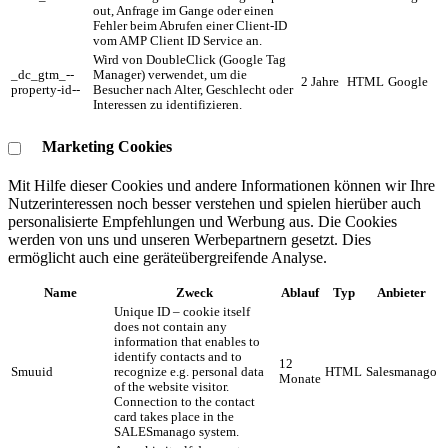
out, Anfrage im Gange oder einen
Fehler beim Abrufen einer Client-ID
vom AMP Client ID Service an.
Wird von DoubleClick (Google Tag
_dc_gtm_--
Manager) verwendet, um die
2 Jahre
HTML
Google
property-id--
Besucher nach Alter, Geschlecht oder
Interessen zu identifizieren.
Marketing Cookies
Mit Hilfe dieser Cookies und andere Informationen können wir Ihre
Nutzerinteressen noch besser verstehen und spielen hierüber auch
personalisierte Empfehlungen und Werbung aus. ​Die Cookies
werden von uns und unseren Werbepartnern gesetzt. Dies
ermöglicht auch eine geräteübergreifende Analyse.
Name
Zweck
Ablauf
Typ
Anbieter
Unique ID – cookie itself
does not contain any
information that enables to
identify contacts and to
12
Smuuid
recognize e.g. personal data
HTML
Salesmanago
Monate
of the website visitor.
Connection to the contact
card takes place in the
SALESmanago system.