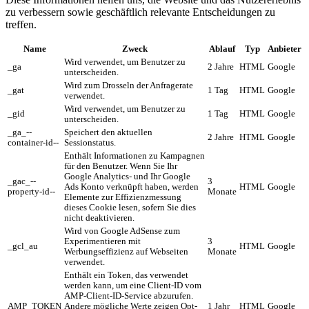
zu verbessern sowie geschäftlich relevante Entscheidungen zu
treffen.
Name
Zweck
Ablauf
Typ
Anbieter
Wird verwendet, um Benutzer zu
_ga
2 Jahre
HTML
Google
unterscheiden.
Wird zum Drosseln der Anfragerate
_gat
1 Tag
HTML
Google
verwendet.
Wird verwendet, um Benutzer zu
_gid
1 Tag
HTML
Google
unterscheiden.
_ga_--
Speichert den aktuellen
2 Jahre
HTML
Google
container-id--
Sessionstatus.
Enthält Informationen zu Kampagnen
für den Benutzer. Wenn Sie Ihr
Google Analytics- und Ihr Google
_gac_--
3
Ads Konto verknüpft haben, werden
HTML
Google
property-id--
Monate
Elemente zur Effizienzmessung
dieses Cookie lesen, sofern Sie dies
nicht deaktivieren.
Wird von Google AdSense zum
Experimentieren mit
3
_gcl_au
HTML
Google
Werbungseffizienz auf Webseiten
Monate
verwendet.
Enthält ein Token, das verwendet
werden kann, um eine Client-ID vom
AMP-Client-ID-Service abzurufen.
AMP_TOKEN
Andere mögliche Werte zeigen Opt-
1 Jahr
HTML
Google