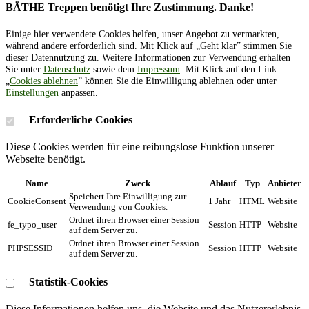
BÄTHE Treppen benötigt Ihre Zustimmung. Danke!
Einige hier verwendete Cookies helfen, unser Angebot zu vermarkten,
während andere erforderlich sind. Mit Klick auf „Geht klar” stimmen Sie
dieser Datennutzung zu. Weitere Informationen zur Verwendung erhalten
Sie unter
Datenschutz
sowie dem
Impressum
. Mit Klick auf den Link
„
Cookies ablehnen
” können Sie die Einwilligung ablehnen oder unter
Einstellungen
anpassen.
Erforderliche Cookies
Diese Cookies werden für eine reibungslose Funktion unserer
Webseite benötigt.
Name
Zweck
Ablauf
Typ
Anbieter
Speichert Ihre Einwilligung zur
CookieConsent
1 Jahr
HTML
Website
Verwendung von Cookies.
Ordnet ihren Browser einer Session
fe_typo_user
Session
HTTP
Website
auf dem Server zu.
Ordnet ihren Browser einer Session
PHPSESSID
Session
HTTP
Website
auf dem Server zu.
Statistik-Cookies
Diese Informationen helfen uns, die Website und das Nutzererlebnis