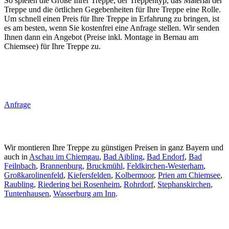
So spielen die Größe Ihrer Treppe, der Treppentyp, das Material der
Treppe und die örtlichen Gegebenheiten für Ihre Treppe eine Rolle.
Um schnell einen Preis für Ihre Treppe in Erfahrung zu bringen, ist
es am besten, wenn Sie kostenfrei eine Anfrage stellen. Wir senden
Ihnen dann ein Angebot (Preise inkl. Montage in Bernau am
Chiemsee) für Ihre Treppe zu.
Anfrage
Wir montieren Ihre Treppe zu günstigen Preisen in ganz Bayern und
auch in
Aschau im Chiemgau
,
Bad Aibling
,
Bad Endorf
,
Bad
Feilnbach
,
Brannenburg
,
Bruckmühl
,
Feldkirchen-Westerham
,
Großkarolinenfeld
,
Kiefersfelden
,
Kolbermoor
,
Prien am Chiemsee
,
Raubling
,
Riedering bei Rosenheim
,
Rohrdorf
,
Stephanskirchen
,
Tuntenhausen
,
Wasserburg am Inn
.