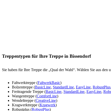
Treppentypen für Ihre Treppe in Bissendorf
Sie haben für Ihre Treppe die „Qual der Wahl“. Wählen Sie aus den u
Faltwerktreppe (
FaltwerkBasic
)
Bolzentreppe (
BasicLine
,
StandardLine
,
EasyLine
,
RobustPlus
Freitragende Treppe (
BasicLine
,
StandardLine
,
EasyLine
,
Robu
Wangentreppe (
ComfortLine
)
Wendeltreppe (
CreativeLine
)
Kragwerktreppe (
Kragwerk
)
Robustplus (
RobustPlus
)