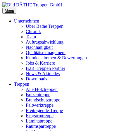
Menu
Unternehmen
Über Bäthe Treppen
Chronik
Team
Auftragsabwicklung
Nachhaltigkeit
Qualitätsmanagement
Kundenstimmen & Bewertungen
Jobs & Karriere
B2B Treppen Partner
News & Aktuelles
Downloads
Treppen
Alle Holztreppen
Bolzentreppe
Brandschutztreppe
Faltwerktreppe
Freitragende Treppe
Kragarmtreppe
Laminattreppe
Raumspartreppe