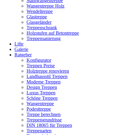
Stahlwangentreppe
Wangentreppe Holz
Wendeltreppe
Glastreppe
Glasgeländer
Treppenschrank
Holzstufen auf Betontreppe
Treppensanierung
Lifte
Galerie
Ratgeber
Konfigurator
Treppen Preise
Holztreppe renovieren
Landhausstil Treppen
Moderne Treppen
Design Treppen
Luxus Treppen
Schöne Treppen
Wangentreppe
Podesttreppe
Treppe berechnen
Treppengrundrisse
DIN 18065 für Treppen
Treppenarten