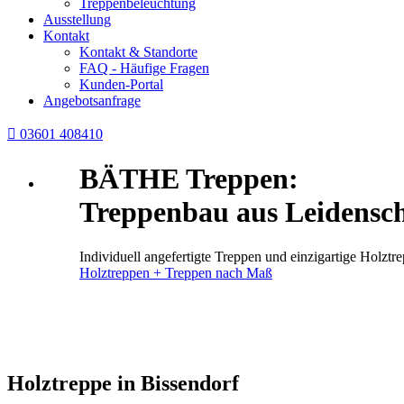
Treppenbeleuchtung
Ausstellung
Kontakt
Kontakt & Standorte
FAQ - Häufige Fragen
Kunden-Portal
Angebotsanfrage

03601 408410
BÄTHE Treppen:
Treppenbau aus Leidensch
Individuell angefertigte Treppen und einzigartige Holz
Holztreppen + Treppen nach Maß
Holztreppe in Bissendorf