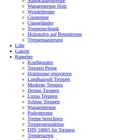
Stahlwangentreppe
Wangentreppe Holz
Wendeltreppe
Glastreppe
Glasgeländer
Treppenschrank
Holzstufen auf Betontreppe
Treppensanierung
Lifte
Galerie
Ratgeber
Konfigurator
Treppen Preise
Holztreppe renovieren
Landhausstil Treppen
Moderne Treppen
Design Treppen
Luxus Treppen
Schöne Treppen
Wangentreppe
Podesttreppe
Treppe berechnen
Treppengrundrisse
DIN 18065 für Treppen
Treppenarten