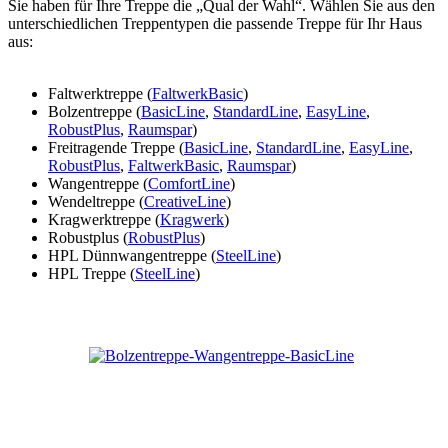
Sie haben für Ihre Treppe die „Qual der Wahl“. Wählen Sie aus den
unterschiedlichen Treppentypen die passende Treppe für Ihr Haus
aus:
Faltwerktreppe (
FaltwerkBasic
)
Bolzentreppe (
BasicLine
,
StandardLine
,
EasyLine
,
RobustPlus
,
Raumspar
)
Freitragende Treppe (
BasicLine
,
StandardLine
,
EasyLine
,
RobustPlus
,
FaltwerkBasic
,
Raumspar
)
Wangentreppe (
ComfortLine
)
Wendeltreppe (
CreativeLine
)
Kragwerktreppe (
Kragwerk
)
Robustplus (
RobustPlus
)
HPL Dünnwangentreppe (
SteelLine
)
HPL Treppe (
SteelLine
)