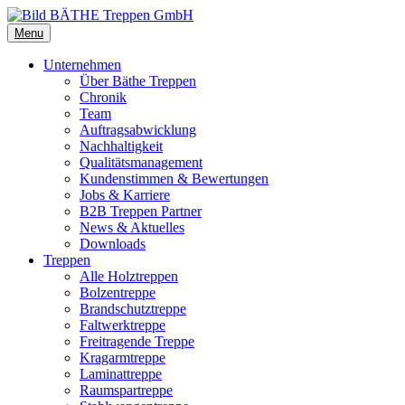
Menu
Unternehmen
Über Bäthe Treppen
Chronik
Team
Auftragsabwicklung
Nachhaltigkeit
Qualitätsmanagement
Kundenstimmen & Bewertungen
Jobs & Karriere
B2B Treppen Partner
News & Aktuelles
Downloads
Treppen
Alle Holztreppen
Bolzentreppe
Brandschutztreppe
Faltwerktreppe
Freitragende Treppe
Kragarmtreppe
Laminattreppe
Raumspartreppe