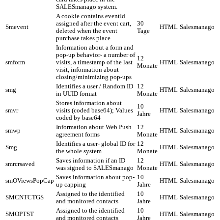
SALESmanago system.
A cookie contains eventId
assigned after the event cart,
30
Smevent
HTML
Salesmanago
deleted when the event
Tage
purchase takes place.
Information about a form and
pop-up behavior- a number of
12
smform
visits, a timestamp of the last
HTML
Salesmanago
Monate
visit, information about
closing/minimizing pop-ups
Identifies a user / Random ID
12
smg
HTML
Salesmanago
in UUID format
Monate
Stores information about
10
smvr
visits (coded base64); Values
HTML
Salesmanago
Jahre
coded by base64
Information about Web Push
12
smwp
HTML
Salesmanago
agreement forms
Monate
Identifies a user- global ID for
12
Smg
HTML
Salesmanago
the whole system
Monate
Saves information if an ID
12
smrcrsaved
HTML
Salesmanago
was signed to SALESmanago
Monate
Saves information about pop-
10
smOViewsPopCap
HTML
Salesmanago
up capping
Jahre
Assigned to the identified
10
SMCNTCTGS
HTML
Salesmanago
and monitored contacts
Jahre
Assigned to the identified
10
SMOPTST
HTML
Salesmanago
and monitored contacts
Jahre