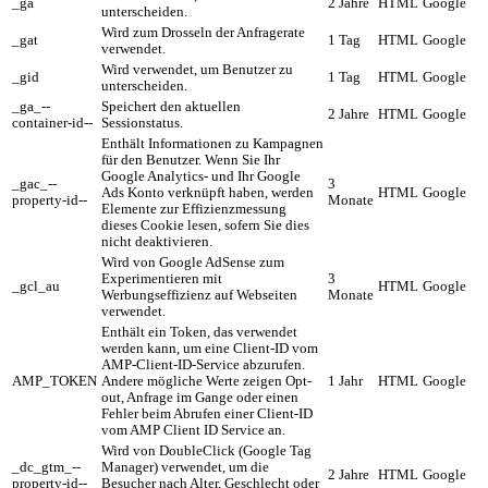
_ga
2 Jahre
HTML
Google
unterscheiden.
Wird zum Drosseln der Anfragerate
_gat
1 Tag
HTML
Google
verwendet.
Wird verwendet, um Benutzer zu
_gid
1 Tag
HTML
Google
unterscheiden.
_ga_--
Speichert den aktuellen
2 Jahre
HTML
Google
container-id--
Sessionstatus.
Enthält Informationen zu Kampagnen
für den Benutzer. Wenn Sie Ihr
Google Analytics- und Ihr Google
_gac_--
3
Ads Konto verknüpft haben, werden
HTML
Google
property-id--
Monate
Elemente zur Effizienzmessung
dieses Cookie lesen, sofern Sie dies
nicht deaktivieren.
Wird von Google AdSense zum
Experimentieren mit
3
_gcl_au
HTML
Google
Werbungseffizienz auf Webseiten
Monate
verwendet.
Enthält ein Token, das verwendet
werden kann, um eine Client-ID vom
AMP-Client-ID-Service abzurufen.
AMP_TOKEN
Andere mögliche Werte zeigen Opt-
1 Jahr
HTML
Google
out, Anfrage im Gange oder einen
Fehler beim Abrufen einer Client-ID
vom AMP Client ID Service an.
Wird von DoubleClick (Google Tag
_dc_gtm_--
Manager) verwendet, um die
2 Jahre
HTML
Google
property-id--
Besucher nach Alter, Geschlecht oder