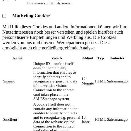
Interessen zu identifizieren.
Marketing Cookies
Mit Hilfe dieser Cookies und andere Informationen können wir Ihre
Nutzerinteressen noch besser verstehen und spielen hierüber auch
personalisierte Empfehlungen und Werbung aus. ​Die Cookies
werden von uns und unseren Werbepartnern gesetzt. Dies
ermöglicht auch eine geräteübergreifende Analyse.
Name
Zweck
Ablauf
Typ
Anbieter
Unique ID – cookie itself
does not contain any
information that enables to
identify contacts and to
12
Smuuid
recognize e.g. personal data
HTML
Salesmanago
Monate
of the website visitor.
Connection to the contact
card takes place in the
SALESmanago system.
A cookie itself does not
contain any information that
enables to identify contacts
and to recognize e.g. personal
10
Smclient
HTML
Salesmanago
data of the website visitor.
Jahre
Connection to the contact
card takes place in the