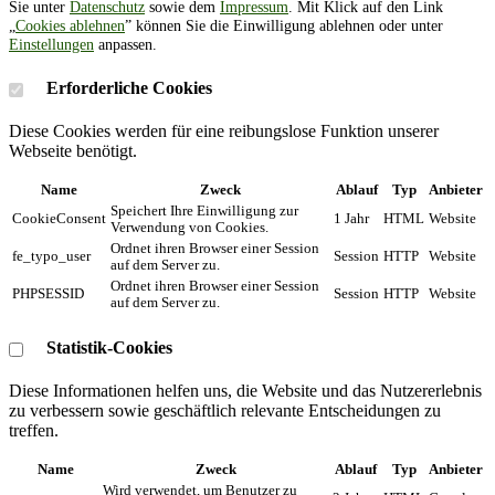
Sie unter
Datenschutz
sowie dem
Impressum
. Mit Klick auf den Link
„
Cookies ablehnen
” können Sie die Einwilligung ablehnen oder unter
Einstellungen
anpassen.
Erforderliche Cookies
Diese Cookies werden für eine reibungslose Funktion unserer
Webseite benötigt.
Name
Zweck
Ablauf
Typ
Anbieter
Speichert Ihre Einwilligung zur
CookieConsent
1 Jahr
HTML
Website
Verwendung von Cookies.
Ordnet ihren Browser einer Session
fe_typo_user
Session
HTTP
Website
auf dem Server zu.
Ordnet ihren Browser einer Session
PHPSESSID
Session
HTTP
Website
auf dem Server zu.
Statistik-Cookies
Diese Informationen helfen uns, die Website und das Nutzererlebnis
zu verbessern sowie geschäftlich relevante Entscheidungen zu
treffen.
Name
Zweck
Ablauf
Typ
Anbieter
Wird verwendet, um Benutzer zu