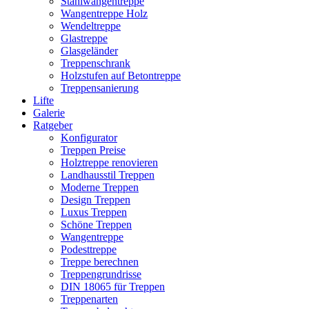
Stahlwangentreppe
Wangentreppe Holz
Wendeltreppe
Glastreppe
Glasgeländer
Treppenschrank
Holzstufen auf Betontreppe
Treppensanierung
Lifte
Galerie
Ratgeber
Konfigurator
Treppen Preise
Holztreppe renovieren
Landhausstil Treppen
Moderne Treppen
Design Treppen
Luxus Treppen
Schöne Treppen
Wangentreppe
Podesttreppe
Treppe berechnen
Treppengrundrisse
DIN 18065 für Treppen
Treppenarten