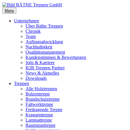
Menu
Unternehmen
Über Bäthe Treppen
Chronik
Team
Auftragsabwicklung
Nachhaltigkeit
Qualitätsmanagement
Kundenstimmen & Bewertungen
Jobs & Karriere
B2B Treppen Partner
News & Aktuelles
Downloads
Treppen
Alle Holztreppen
Bolzentreppe
Brandschutztreppe
Faltwerktreppe
Freitragende Treppe
Kragarmtreppe
Laminattreppe
Raumspartreppe