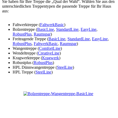
Sie haben für Ihre Treppe die „Qual der Wahl“. Wählen Sie aus den
unterschiedlichen Treppentypen die passende Treppe für Ihr Haus
aus:
Faltwerktreppe (
FaltwerkBasic
)
Bolzentreppe (
BasicLine
,
StandardLine
,
EasyLine
,
RobustPlus
,
Raumspar
)
Freitragende Treppe (
BasicLine
,
StandardLine
,
EasyLine
,
RobustPlus
,
FaltwerkBasic
,
Raumspar
)
Wangentreppe (
ComfortLine
)
Wendeltreppe (
CreativeLine
)
Kragwerktreppe (
Kragwerk
)
Robustplus (
RobustPlus
)
HPL Dünnwangentreppe (
SteelLine
)
HPL Treppe (
SteelLine
)