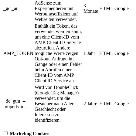
AdSense zum
3
_gcl_au
Experimentieren mit
HTML
Google
Monate
Werbungseffizienz auf
Webseiten verwendet.
Enthält ein Token, das
verwendet werden kann,
um eine Client-ID vom
AMP-Client-ID-Service
abzurufen. Andere
AMP_TOKEN
mögliche Werte zeigen
1 Jahr
HTML
Google
Opt-out, Anfrage im
Gange oder einen Fehler
beim Abrufen einer
Client-ID vom AMP
Client ID Service an.
Wird von DoubleClick
(Google Tag Manager)
verwendet, um die
_dc_gtm_--
Besucher nach Alter,
2 Jahre
HTML
Google
property-id--
Geschlecht oder
Interessen zu
identifizieren.
Marketing Cookies