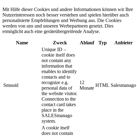
Mit Hilfe dieser Cookies und andere Informationen können wir Ihre
Nutzerinteressen noch besser verstehen und spielen hierüber auch
personalisierte Empfehlungen und Werbung aus. ​Die Cookies
werden von uns und unseren Werbepartnern gesetzt. Dies
ermöglicht auch eine geräteübergreifende Analyse.
Name
Zweck
Ablauf
Typ
Anbieter
Unique ID –
cookie itself does
not contain any
information that
enables to identify
contacts and to
recognize e.g.
12
Smuuid
HTML
Salesmanago
personal data of
Monate
the website visitor.
Connection to the
contact card takes
place in the
SALESmanago
system.
A cookie itself
does not contain