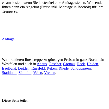
es am besten, wenn Sie kostenfrei eine Anfrage stellen. Wir senden
Ihnen dann ein Angebot (Preise inkl. Montage in Bocholt) für Ihre
Treppe zu.
Anfrage
Wir montieren Ihre Treppe zu günstigen Preisen in ganz Nordrhein-
Westfalen und auch in
Ahaus
,
Gescher
,
Gronau
,
Heek
,
Heiden
,
Isselburg
,
Legden
,
Raesfeld
,
Reken
,
Rhede
,
Schöppingen
,
Stadtlohn
,
Südlohn
,
Velen
,
Vreden
.
Diese Seite teilen: