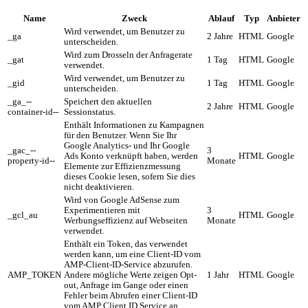
Name
Zweck
Ablauf
Typ
Anbieter
Wird verwendet, um Benutzer zu
_ga
2 Jahre
HTML
Google
unterscheiden.
Wird zum Drosseln der Anfragerate
_gat
1 Tag
HTML
Google
verwendet.
Wird verwendet, um Benutzer zu
_gid
1 Tag
HTML
Google
unterscheiden.
_ga_--
Speichert den aktuellen
2 Jahre
HTML
Google
container-id--
Sessionstatus.
Enthält Informationen zu Kampagnen
für den Benutzer. Wenn Sie Ihr
Google Analytics- und Ihr Google
_gac_--
3
Ads Konto verknüpft haben, werden
HTML
Google
property-id--
Monate
Elemente zur Effizienzmessung
dieses Cookie lesen, sofern Sie dies
nicht deaktivieren.
Wird von Google AdSense zum
Experimentieren mit
3
_gcl_au
HTML
Google
Werbungseffizienz auf Webseiten
Monate
verwendet.
Enthält ein Token, das verwendet
werden kann, um eine Client-ID vom
AMP-Client-ID-Service abzurufen.
AMP_TOKEN
Andere mögliche Werte zeigen Opt-
1 Jahr
HTML
Google
out, Anfrage im Gange oder einen
Fehler beim Abrufen einer Client-ID
vom AMP Client ID Service an.