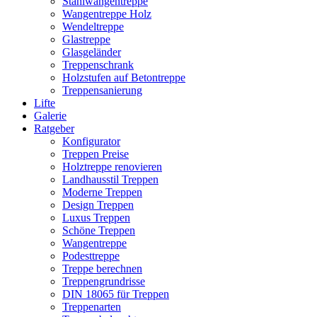
Stahlwangentreppe
Wangentreppe Holz
Wendeltreppe
Glastreppe
Glasgeländer
Treppenschrank
Holzstufen auf Betontreppe
Treppensanierung
Lifte
Galerie
Ratgeber
Konfigurator
Treppen Preise
Holztreppe renovieren
Landhausstil Treppen
Moderne Treppen
Design Treppen
Luxus Treppen
Schöne Treppen
Wangentreppe
Podesttreppe
Treppe berechnen
Treppengrundrisse
DIN 18065 für Treppen
Treppenarten