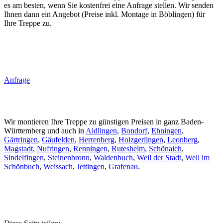
es am besten, wenn Sie kostenfrei eine Anfrage stellen. Wir senden
Ihnen dann ein Angebot (Preise inkl. Montage in Böblingen) für
Ihre Treppe zu.
Anfrage
Wir montieren Ihre Treppe zu günstigen Preisen in ganz Baden-
Württemberg und auch in
Aidlingen
,
Bondorf
,
Ehningen
,
Gärtringen
,
Gäufelden
,
Herrenberg
,
Holzgerlingen
,
Leonberg
,
Magstadt
,
Nufringen
,
Renningen
,
Rutesheim
,
Schönaich
,
Sindelfingen
,
Steinenbronn
,
Waldenbuch
,
Weil der Stadt
,
Weil im
Schönbuch
,
Weissach
,
Jettingen
,
Grafenau
.