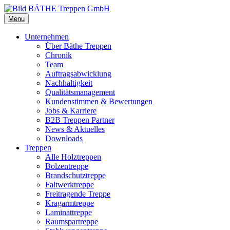
Menu
Unternehmen
Über Bäthe Treppen
Chronik
Team
Auftragsabwicklung
Nachhaltigkeit
Qualitätsmanagement
Kundenstimmen & Bewertungen
Jobs & Karriere
B2B Treppen Partner
News & Aktuelles
Downloads
Treppen
Alle Holztreppen
Bolzentreppe
Brandschutztreppe
Faltwerktreppe
Freitragende Treppe
Kragarmtreppe
Laminattreppe
Raumspartreppe