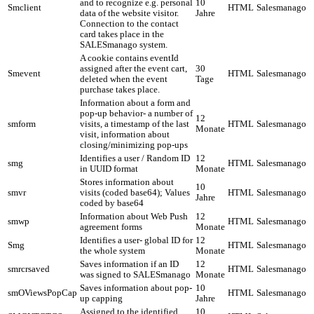
and to recognize e.g. personal
10
Smclient
HTML
Salesmanago
data of the website visitor.
Jahre
Connection to the contact
card takes place in the
SALESmanago system.
A cookie contains eventId
assigned after the event cart,
30
Smevent
HTML
Salesmanago
deleted when the event
Tage
purchase takes place.
Information about a form and
pop-up behavior- a number of
12
smform
visits, a timestamp of the last
HTML
Salesmanago
Monate
visit, information about
closing/minimizing pop-ups
Identifies a user / Random ID
12
smg
HTML
Salesmanago
in UUID format
Monate
Stores information about
10
smvr
visits (coded base64); Values
HTML
Salesmanago
Jahre
coded by base64
Information about Web Push
12
smwp
HTML
Salesmanago
agreement forms
Monate
Identifies a user- global ID for
12
Smg
HTML
Salesmanago
the whole system
Monate
Saves information if an ID
12
smrcrsaved
HTML
Salesmanago
was signed to SALESmanago
Monate
Saves information about pop-
10
smOViewsPopCap
HTML
Salesmanago
up capping
Jahre
Assigned to the identified
10