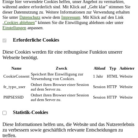
Einige hier verwendete Cookies helfen, unser Angebot zu vermarkten,
während andere erforderlich sind. Mit Klick auf „Geht klar” stimmen Sie
dieser Datennutzung zu. Weitere Informationen zur Verwendung erhalten
Sie unter
Datenschutz
sowie dem
Impressum
. Mit Klick auf den Link
„
Cookies ablehnen
” können Sie die Einwilligung ablehnen oder unter
Einstellungen
anpassen.
Erforderliche Cookies
Diese Cookies werden für eine reibungslose Funktion unserer
Webseite benötigt.
Name
Zweck
Ablauf
Typ
Anbieter
Speichert Ihre Einwilligung zur
CookieConsent
1 Jahr
HTML
Website
Verwendung von Cookies.
Ordnet ihren Browser einer Session
fe_typo_user
Session
HTTP
Website
auf dem Server zu.
Ordnet ihren Browser einer Session
PHPSESSID
Session
HTTP
Website
auf dem Server zu.
Statistik-Cookies
Diese Informationen helfen uns, die Website und das Nutzererlebnis
zu verbessern sowie geschäftlich relevante Entscheidungen zu
treffen.