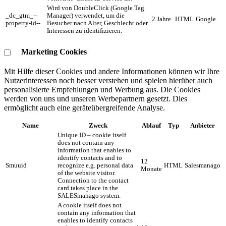
Wird von DoubleClick (Google Tag
_dc_gtm_--
Manager) verwendet, um die
2 Jahre
HTML
Google
property-id--
Besucher nach Alter, Geschlecht oder
Interessen zu identifizieren.
Marketing Cookies
Mit Hilfe dieser Cookies und andere Informationen können wir Ihre
Nutzerinteressen noch besser verstehen und spielen hierüber auch
personalisierte Empfehlungen und Werbung aus. ​Die Cookies
werden von uns und unseren Werbepartnern gesetzt. Dies
ermöglicht auch eine geräteübergreifende Analyse.
Name
Zweck
Ablauf
Typ
Anbieter
Unique ID – cookie itself
does not contain any
information that enables to
identify contacts and to
12
Smuuid
recognize e.g. personal data
HTML
Salesmanago
Monate
of the website visitor.
Connection to the contact
card takes place in the
SALESmanago system.
A cookie itself does not
contain any information that
enables to identify contacts