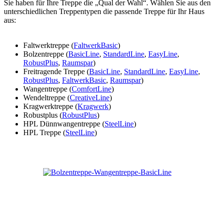
Sie haben für Ihre Treppe die „Qual der Wahl“. Wählen Sie aus den
unterschiedlichen Treppentypen die passende Treppe für Ihr Haus
aus:
Faltwerktreppe (
FaltwerkBasic
)
Bolzentreppe (
BasicLine
,
StandardLine
,
EasyLine
,
RobustPlus
,
Raumspar
)
Freitragende Treppe (
BasicLine
,
StandardLine
,
EasyLine
,
RobustPlus
,
FaltwerkBasic
,
Raumspar
)
Wangentreppe (
ComfortLine
)
Wendeltreppe (
CreativeLine
)
Kragwerktreppe (
Kragwerk
)
Robustplus (
RobustPlus
)
HPL Dünnwangentreppe (
SteelLine
)
HPL Treppe (
SteelLine
)