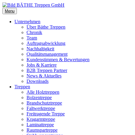
Menu
Unternehmen
Über Bäthe Treppen
Chronik
Team
Auftragsabwicklung
Nachhaltigkeit
Qualitätsmanagement
Kundenstimmen & Bewertungen
Jobs & Karriere
B2B Treppen Partner
News & Aktuelles
Downloads
Treppen
Alle Holztreppen
Bolzentreppe
Brandschutztreppe
Faltwerktreppe
Freitragende Treppe
Kragarmtreppe
Laminattreppe
Raumspartreppe