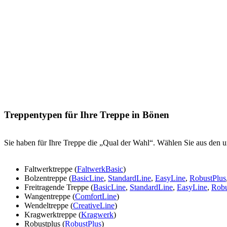
Treppentypen für Ihre Treppe in Bönen
Sie haben für Ihre Treppe die „Qual der Wahl“. Wählen Sie aus den u
Faltwerktreppe (
FaltwerkBasic
)
Bolzentreppe (
BasicLine
,
StandardLine
,
EasyLine
,
RobustPlus
Freitragende Treppe (
BasicLine
,
StandardLine
,
EasyLine
,
Robu
Wangentreppe (
ComfortLine
)
Wendeltreppe (
CreativeLine
)
Kragwerktreppe (
Kragwerk
)
Robustplus (
RobustPlus
)