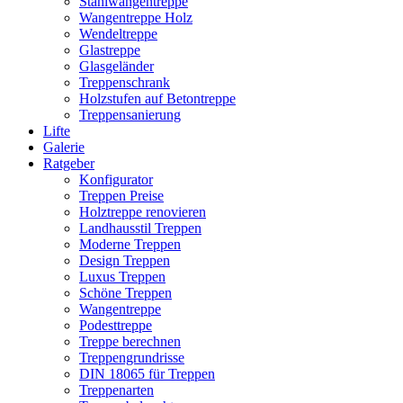
Stahlwangentreppe
Wangentreppe Holz
Wendeltreppe
Glastreppe
Glasgeländer
Treppenschrank
Holzstufen auf Betontreppe
Treppensanierung
Lifte
Galerie
Ratgeber
Konfigurator
Treppen Preise
Holztreppe renovieren
Landhausstil Treppen
Moderne Treppen
Design Treppen
Luxus Treppen
Schöne Treppen
Wangentreppe
Podesttreppe
Treppe berechnen
Treppengrundrisse
DIN 18065 für Treppen
Treppenarten