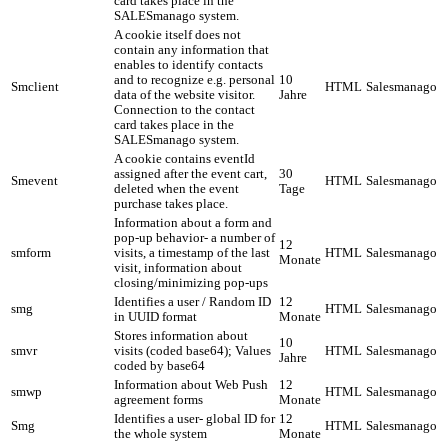
card takes place in the
SALESmanago system.
A cookie itself does not
contain any information that
enables to identify contacts
and to recognize e.g. personal
10
Smclient
HTML
Salesmanago
data of the website visitor.
Jahre
Connection to the contact
card takes place in the
SALESmanago system.
A cookie contains eventId
assigned after the event cart,
30
Smevent
HTML
Salesmanago
deleted when the event
Tage
purchase takes place.
Information about a form and
pop-up behavior- a number of
12
smform
visits, a timestamp of the last
HTML
Salesmanago
Monate
visit, information about
closing/minimizing pop-ups
Identifies a user / Random ID
12
smg
HTML
Salesmanago
in UUID format
Monate
Stores information about
10
smvr
visits (coded base64); Values
HTML
Salesmanago
Jahre
coded by base64
Information about Web Push
12
smwp
HTML
Salesmanago
agreement forms
Monate
Identifies a user- global ID for
12
Smg
HTML
Salesmanago
the whole system
Monate