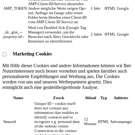
AMP-Client-ID-Service abzurufen.
AMP_TOKEN
Andere mögliche Werte zeigen Opt-
1 Jahr
HTML
Google
out, Anfrage im Gange oder einen
Fehler beim Abrufen einer Client-ID
vom AMP Client ID Service an.
Wird von DoubleClick (Google Tag
_dc_gtm_--
Manager) verwendet, um die
2 Jahre
HTML
Google
property-id--
Besucher nach Alter, Geschlecht oder
Interessen zu identifizieren.
Marketing Cookies
Mit Hilfe dieser Cookies und andere Informationen können wir Ihre
Nutzerinteressen noch besser verstehen und spielen hierüber auch
personalisierte Empfehlungen und Werbung aus. ​Die Cookies
werden von uns und unseren Werbepartnern gesetzt. Dies
ermöglicht auch eine geräteübergreifende Analyse.
Name
Zweck
Ablauf
Typ
Anbieter
Unique ID – cookie itself
does not contain any
information that enables to
identify contacts and to
12
Smuuid
recognize e.g. personal data
HTML
Salesmanago
Monate
of the website visitor.
Connection to the contact