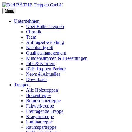
Menu
Unternehmen
Über Bäthe Treppen
Chronik
Team
Auftragsabwicklung
Nachhaltigkeit
Qualitätsmanagement
Kundenstimmen & Bewertungen
Jobs & Karriere
B2B Treppen Partner
News & Aktuelles
Downloads
Treppen
Alle Holztreppen
Bolzentreppe
Brandschutztreppe
Faltwerktreppe
Freitragende Treppe
Kragarmtreppe
Laminattreppe
Raumspartreppe