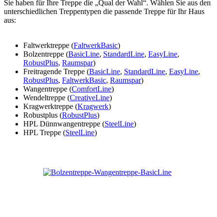
Sie haben für Ihre Treppe die „Qual der Wahl“. Wählen Sie aus den
unterschiedlichen Treppentypen die passende Treppe für Ihr Haus
aus:
Faltwerktreppe (
FaltwerkBasic
)
Bolzentreppe (
BasicLine
,
StandardLine
,
EasyLine
,
RobustPlus
,
Raumspar
)
Freitragende Treppe (
BasicLine
,
StandardLine
,
EasyLine
,
RobustPlus
,
FaltwerkBasic
,
Raumspar
)
Wangentreppe (
ComfortLine
)
Wendeltreppe (
CreativeLine
)
Kragwerktreppe (
Kragwerk
)
Robustplus (
RobustPlus
)
HPL Dünnwangentreppe (
SteelLine
)
HPL Treppe (
SteelLine
)