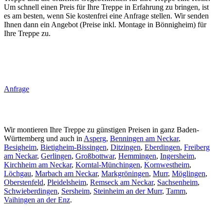
Um schnell einen Preis für Ihre Treppe in Erfahrung zu bringen, ist
es am besten, wenn Sie kostenfrei eine Anfrage stellen. Wir senden
Ihnen dann ein Angebot (Preise inkl. Montage in Bönnigheim) für
Ihre Treppe zu.
Anfrage
Wir montieren Ihre Treppe zu günstigen Preisen in ganz Baden-
Württemberg und auch in
Asperg
,
Benningen am Neckar
,
Besigheim
,
Bietigheim-Bissingen
,
Ditzingen
,
Eberdingen
,
Freiberg
am Neckar
,
Gerlingen
,
Großbottwar
,
Hemmingen
,
Ingersheim
,
Kirchheim am Neckar
,
Korntal-Münchingen
,
Kornwestheim
,
Löchgau
,
Marbach am Neckar
,
Markgröningen
,
Murr
,
Möglingen
,
Oberstenfeld
,
Pleidelsheim
,
Remseck am Neckar
,
Sachsenheim
,
Schwieberdingen
,
Sersheim
,
Steinheim an der Murr
,
Tamm
,
Vaihingen an der Enz
.