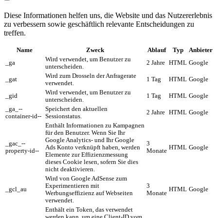
Diese Informationen helfen uns, die Website und das Nutzererlebnis
zu verbessern sowie geschäftlich relevante Entscheidungen zu
treffen.
Name
Zweck
Ablauf
Typ
Anbieter
Wird verwendet, um Benutzer zu
_ga
2 Jahre
HTML
Google
unterscheiden.
Wird zum Drosseln der Anfragerate
_gat
1 Tag
HTML
Google
verwendet.
Wird verwendet, um Benutzer zu
_gid
1 Tag
HTML
Google
unterscheiden.
_ga_--
Speichert den aktuellen
2 Jahre
HTML
Google
container-id--
Sessionstatus.
Enthält Informationen zu Kampagnen
für den Benutzer. Wenn Sie Ihr
Google Analytics- und Ihr Google
_gac_--
3
Ads Konto verknüpft haben, werden
HTML
Google
property-id--
Monate
Elemente zur Effizienzmessung
dieses Cookie lesen, sofern Sie dies
nicht deaktivieren.
Wird von Google AdSense zum
Experimentieren mit
3
_gcl_au
HTML
Google
Werbungseffizienz auf Webseiten
Monate
verwendet.
Enthält ein Token, das verwendet
werden kann, um eine Client-ID vom