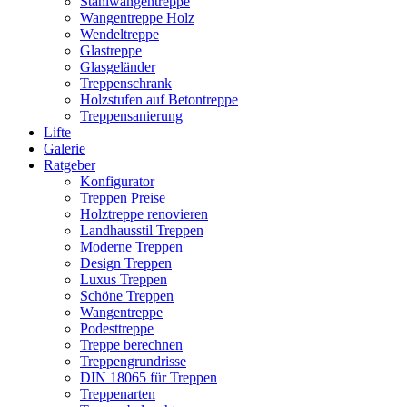
Stahlwangentreppe
Wangentreppe Holz
Wendeltreppe
Glastreppe
Glasgeländer
Treppenschrank
Holzstufen auf Betontreppe
Treppensanierung
Lifte
Galerie
Ratgeber
Konfigurator
Treppen Preise
Holztreppe renovieren
Landhausstil Treppen
Moderne Treppen
Design Treppen
Luxus Treppen
Schöne Treppen
Wangentreppe
Podesttreppe
Treppe berechnen
Treppengrundrisse
DIN 18065 für Treppen
Treppenarten