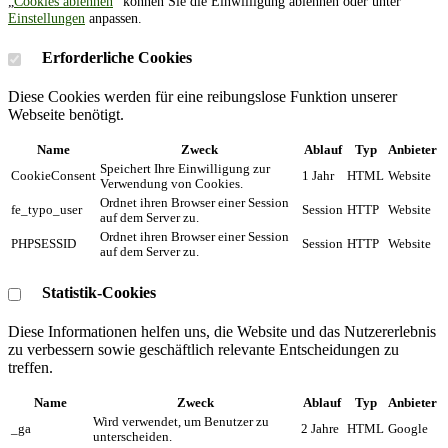
„
Cookies ablehnen
” können Sie die Einwilligung ablehnen oder unter
Einstellungen
anpassen.
Erforderliche Cookies
Diese Cookies werden für eine reibungslose Funktion unserer
Webseite benötigt.
Name
Zweck
Ablauf
Typ
Anbieter
Speichert Ihre Einwilligung zur
CookieConsent
1 Jahr
HTML
Website
Verwendung von Cookies.
Ordnet ihren Browser einer Session
fe_typo_user
Session
HTTP
Website
auf dem Server zu.
Ordnet ihren Browser einer Session
PHPSESSID
Session
HTTP
Website
auf dem Server zu.
Statistik-Cookies
Diese Informationen helfen uns, die Website und das Nutzererlebnis
zu verbessern sowie geschäftlich relevante Entscheidungen zu
treffen.
Name
Zweck
Ablauf
Typ
Anbieter
Wird verwendet, um Benutzer zu
_ga
2 Jahre
HTML
Google
unterscheiden.