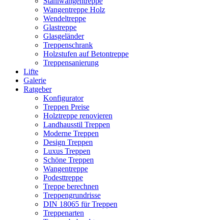
Stahlwangentreppe
Wangentreppe Holz
Wendeltreppe
Glastreppe
Glasgeländer
Treppenschrank
Holzstufen auf Betontreppe
Treppensanierung
Lifte
Galerie
Ratgeber
Konfigurator
Treppen Preise
Holztreppe renovieren
Landhausstil Treppen
Moderne Treppen
Design Treppen
Luxus Treppen
Schöne Treppen
Wangentreppe
Podesttreppe
Treppe berechnen
Treppengrundrisse
DIN 18065 für Treppen
Treppenarten