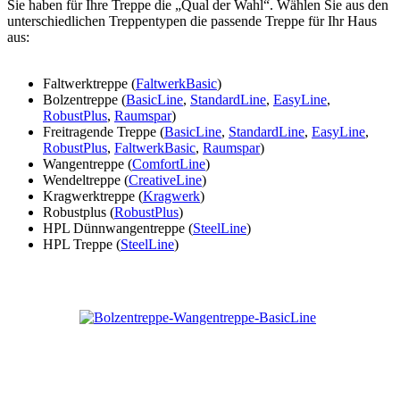
Sie haben für Ihre Treppe die „Qual der Wahl“. Wählen Sie aus den
unterschiedlichen Treppentypen die passende Treppe für Ihr Haus
aus:
Faltwerktreppe (
FaltwerkBasic
)
Bolzentreppe (
BasicLine
,
StandardLine
,
EasyLine
,
RobustPlus
,
Raumspar
)
Freitragende Treppe (
BasicLine
,
StandardLine
,
EasyLine
,
RobustPlus
,
FaltwerkBasic
,
Raumspar
)
Wangentreppe (
ComfortLine
)
Wendeltreppe (
CreativeLine
)
Kragwerktreppe (
Kragwerk
)
Robustplus (
RobustPlus
)
HPL Dünnwangentreppe (
SteelLine
)
HPL Treppe (
SteelLine
)