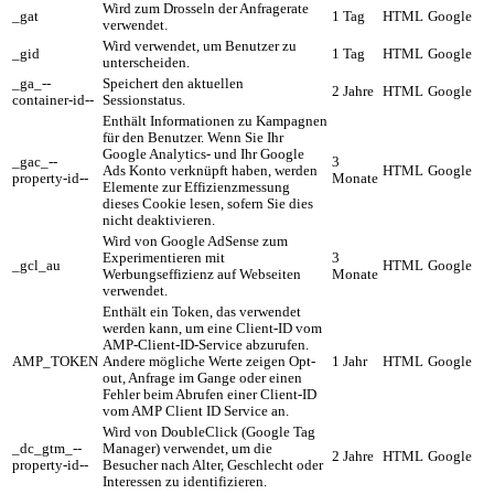
Wird zum Drosseln der Anfragerate
_gat
1 Tag
HTML
Google
verwendet.
Wird verwendet, um Benutzer zu
_gid
1 Tag
HTML
Google
unterscheiden.
_ga_--
Speichert den aktuellen
2 Jahre
HTML
Google
container-id--
Sessionstatus.
Enthält Informationen zu Kampagnen
für den Benutzer. Wenn Sie Ihr
Google Analytics- und Ihr Google
_gac_--
3
Ads Konto verknüpft haben, werden
HTML
Google
property-id--
Monate
Elemente zur Effizienzmessung
dieses Cookie lesen, sofern Sie dies
nicht deaktivieren.
Wird von Google AdSense zum
Experimentieren mit
3
_gcl_au
HTML
Google
Werbungseffizienz auf Webseiten
Monate
verwendet.
Enthält ein Token, das verwendet
werden kann, um eine Client-ID vom
AMP-Client-ID-Service abzurufen.
AMP_TOKEN
Andere mögliche Werte zeigen Opt-
1 Jahr
HTML
Google
out, Anfrage im Gange oder einen
Fehler beim Abrufen einer Client-ID
vom AMP Client ID Service an.
Wird von DoubleClick (Google Tag
_dc_gtm_--
Manager) verwendet, um die
2 Jahre
HTML
Google
property-id--
Besucher nach Alter, Geschlecht oder
Interessen zu identifizieren.