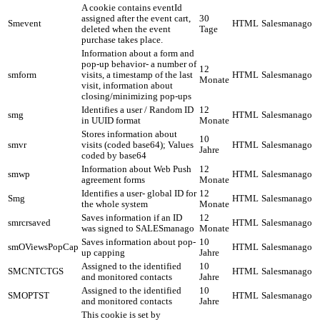
A cookie contains eventId
assigned after the event cart,
30
Smevent
HTML
Salesmanago
deleted when the event
Tage
purchase takes place.
Information about a form and
pop-up behavior- a number of
12
smform
visits, a timestamp of the last
HTML
Salesmanago
Monate
visit, information about
closing/minimizing pop-ups
Identifies a user / Random ID
12
smg
HTML
Salesmanago
in UUID format
Monate
Stores information about
10
smvr
visits (coded base64); Values
HTML
Salesmanago
Jahre
coded by base64
Information about Web Push
12
smwp
HTML
Salesmanago
agreement forms
Monate
Identifies a user- global ID for
12
Smg
HTML
Salesmanago
the whole system
Monate
Saves information if an ID
12
smrcrsaved
HTML
Salesmanago
was signed to SALESmanago
Monate
Saves information about pop-
10
smOViewsPopCap
HTML
Salesmanago
up capping
Jahre
Assigned to the identified
10
SMCNTCTGS
HTML
Salesmanago
and monitored contacts
Jahre
Assigned to the identified
10
SMOPTST
HTML
Salesmanago
and monitored contacts
Jahre
This cookie is set by