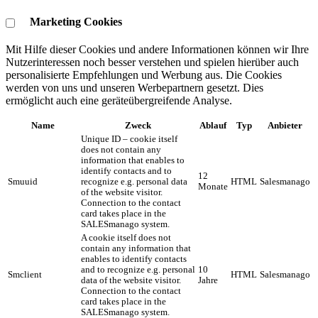
Marketing Cookies
Mit Hilfe dieser Cookies und andere Informationen können wir Ihre
Nutzerinteressen noch besser verstehen und spielen hierüber auch
personalisierte Empfehlungen und Werbung aus. ​Die Cookies
werden von uns und unseren Werbepartnern gesetzt. Dies
ermöglicht auch eine geräteübergreifende Analyse.
Name
Zweck
Ablauf
Typ
Anbieter
Unique ID – cookie itself
does not contain any
information that enables to
identify contacts and to
12
Smuuid
recognize e.g. personal data
HTML
Salesmanago
Monate
of the website visitor.
Connection to the contact
card takes place in the
SALESmanago system.
A cookie itself does not
contain any information that
enables to identify contacts
and to recognize e.g. personal
10
Smclient
HTML
Salesmanago
data of the website visitor.
Jahre
Connection to the contact
card takes place in the
SALESmanago system.