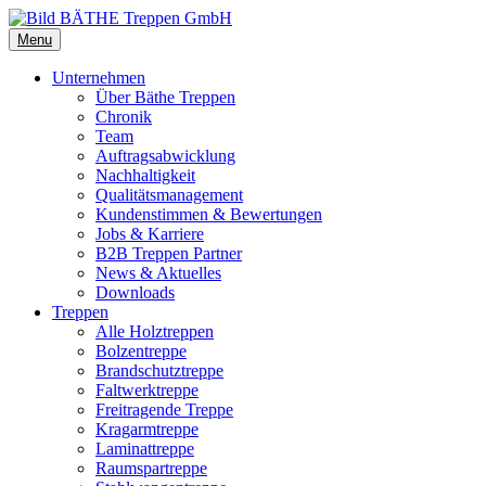
Menu
Unternehmen
Über Bäthe Treppen
Chronik
Team
Auftragsabwicklung
Nachhaltigkeit
Qualitätsmanagement
Kundenstimmen & Bewertungen
Jobs & Karriere
B2B Treppen Partner
News & Aktuelles
Downloads
Treppen
Alle Holztreppen
Bolzentreppe
Brandschutztreppe
Faltwerktreppe
Freitragende Treppe
Kragarmtreppe
Laminattreppe
Raumspartreppe