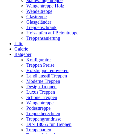
Stahlwangentreppe
Wangentreppe Holz
Wendeltreppe
Glastreppe
Glasgeländer
Treppenschrank
Holzstufen auf Betontreppe
Treppensanierung
Lifte
Galerie
Ratgeber
Konfigurator
Treppen Preise
Holztreppe renovieren
Landhausstil Treppen
Moderne Treppen
Design Treppen
Luxus Treppen
Schöne Treppen
Wangentreppe
Podesttreppe
Treppe berechnen
Treppengrundrisse
DIN 18065 für Treppen
Treppenarten