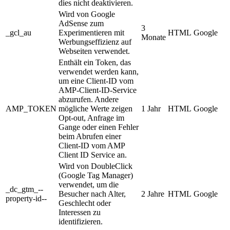
dies nicht deaktivieren.
Wird von Google
AdSense zum
3
_gcl_au
Experimentieren mit
HTML
Google
Monate
Werbungseffizienz auf
Webseiten verwendet.
Enthält ein Token, das
verwendet werden kann,
um eine Client-ID vom
AMP-Client-ID-Service
abzurufen. Andere
AMP_TOKEN
mögliche Werte zeigen
1 Jahr
HTML
Google
Opt-out, Anfrage im
Gange oder einen Fehler
beim Abrufen einer
Client-ID vom AMP
Client ID Service an.
Wird von DoubleClick
(Google Tag Manager)
verwendet, um die
_dc_gtm_--
Besucher nach Alter,
2 Jahre
HTML
Google
property-id--
Geschlecht oder
Interessen zu
identifizieren.