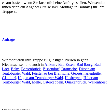
es am besten, wenn Sie kostenfrei eine Anfrage stellen. Wir senden
Ihnen dann ein Angebot (Preise inkl. Montage in Bohmte) für Ihre
Treppe zu.
Anfrage
Wir montieren Ihre Treppe zu günstigen Preisen in ganz
Niedersachsen und auch in
Ankum
,
Bad Essen
,
Bad Iburg
,
Bad
Laer
,
Belm
,
Bersenbrück
,
Bissendorf
,
Bramsche
,
Dissen am
Teutoburger Wald
,
Fürstenau bei Bramsche
,
Georgsmarienhütte
,
Glandorf
,
Hagen am Teutoburger Wald
,
Hasbergen
,
Hilter am
Teutoburger Wald
,
Melle
,
Ostercappeln
,
Quakenbrück
,
Wallenhorst
.