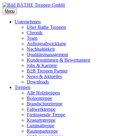
Menu
Unternehmen
Über Bäthe Treppen
Chronik
Team
Auftragsabwicklung
Nachhaltigkeit
Qualitätsmanagement
Kundenstimmen & Bewertungen
Jobs & Karriere
B2B Treppen Partner
News & Aktuelles
Downloads
Treppen
Alle Holztreppen
Bolzentreppe
Brandschutztreppe
Faltwerktreppe
Freitragende Treppe
Kragarmtreppe
Laminattreppe
Raumspartreppe