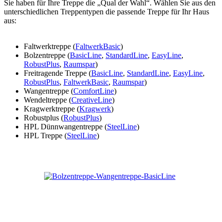
Sie haben für Ihre Treppe die „Qual der Wahl“. Wählen Sie aus den
unterschiedlichen Treppentypen die passende Treppe für Ihr Haus
aus:
Faltwerktreppe (
FaltwerkBasic
)
Bolzentreppe (
BasicLine
,
StandardLine
,
EasyLine
,
RobustPlus
,
Raumspar
)
Freitragende Treppe (
BasicLine
,
StandardLine
,
EasyLine
,
RobustPlus
,
FaltwerkBasic
,
Raumspar
)
Wangentreppe (
ComfortLine
)
Wendeltreppe (
CreativeLine
)
Kragwerktreppe (
Kragwerk
)
Robustplus (
RobustPlus
)
HPL Dünnwangentreppe (
SteelLine
)
HPL Treppe (
SteelLine
)