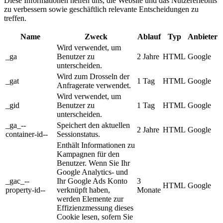
Diese Informationen helfen uns, die Website und das Nutzererlebnis
zu verbessern sowie geschäftlich relevante Entscheidungen zu
treffen.
Name
Zweck
Ablauf
Typ
Anbieter
Wird verwendet, um
_ga
Benutzer zu
2 Jahre
HTML
Google
unterscheiden.
Wird zum Drosseln der
_gat
1 Tag
HTML
Google
Anfragerate verwendet.
Wird verwendet, um
_gid
Benutzer zu
1 Tag
HTML
Google
unterscheiden.
_ga_--
Speichert den aktuellen
2 Jahre
HTML
Google
container-id--
Sessionstatus.
Enthält Informationen zu
Kampagnen für den
Benutzer. Wenn Sie Ihr
Google Analytics- und
_gac_--
Ihr Google Ads Konto
3
HTML
Google
property-id--
verknüpft haben,
Monate
werden Elemente zur
Effizienzmessung dieses
Cookie lesen, sofern Sie