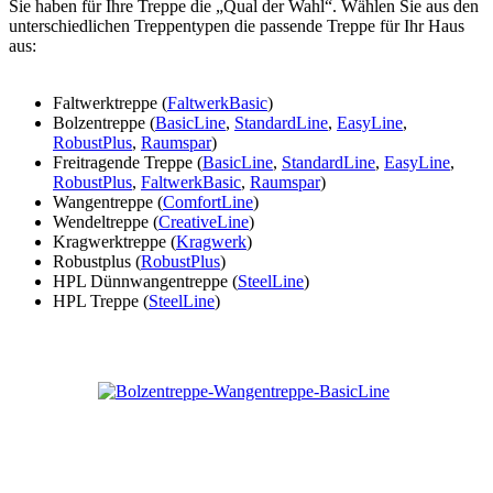
Sie haben für Ihre Treppe die „Qual der Wahl“. Wählen Sie aus den
unterschiedlichen Treppentypen die passende Treppe für Ihr Haus
aus:
Faltwerktreppe (
FaltwerkBasic
)
Bolzentreppe (
BasicLine
,
StandardLine
,
EasyLine
,
RobustPlus
,
Raumspar
)
Freitragende Treppe (
BasicLine
,
StandardLine
,
EasyLine
,
RobustPlus
,
FaltwerkBasic
,
Raumspar
)
Wangentreppe (
ComfortLine
)
Wendeltreppe (
CreativeLine
)
Kragwerktreppe (
Kragwerk
)
Robustplus (
RobustPlus
)
HPL Dünnwangentreppe (
SteelLine
)
HPL Treppe (
SteelLine
)