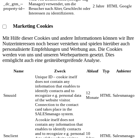
_dc_gtm_--
Manager) verwendet, um die
2 Jahre
HTML
Google
property-id--
Besucher nach Alter, Geschlecht oder
Interessen zu identifizieren.
Marketing Cookies
Mit Hilfe dieser Cookies und andere Informationen können wir Ihre
Nutzerinteressen noch besser verstehen und spielen hierüber auch
personalisierte Empfehlungen und Werbung aus. ​Die Cookies
werden von uns und unseren Werbepartnern gesetzt. Dies
ermöglicht auch eine geräteübergreifende Analyse.
Name
Zweck
Ablauf
Typ
Anbieter
Unique ID – cookie itself
does not contain any
information that enables to
identify contacts and to
12
Smuuid
recognize e.g. personal data
HTML
Salesmanago
Monate
of the website visitor.
Connection to the contact
card takes place in the
SALESmanago system.
A cookie itself does not
contain any information that
enables to identify contacts
and to recognize e.g. personal
10
Smclient
HTML
Salesmanago