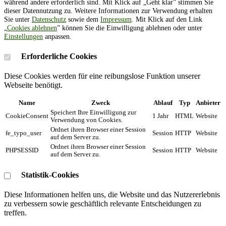
während andere erforderlich sind. Mit Klick auf „Geht klar” stimmen Sie
dieser Datennutzung zu. Weitere Informationen zur Verwendung erhalten
Sie unter
Datenschutz
sowie dem
Impressum
. Mit Klick auf den Link
„
Cookies ablehnen
” können Sie die Einwilligung ablehnen oder unter
Einstellungen
anpassen.
Erforderliche Cookies
Diese Cookies werden für eine reibungslose Funktion unserer
Webseite benötigt.
Name
Zweck
Ablauf
Typ
Anbieter
Speichert Ihre Einwilligung zur
CookieConsent
1 Jahr
HTML
Website
Verwendung von Cookies.
Ordnet ihren Browser einer Session
fe_typo_user
Session
HTTP
Website
auf dem Server zu.
Ordnet ihren Browser einer Session
PHPSESSID
Session
HTTP
Website
auf dem Server zu.
Statistik-Cookies
Diese Informationen helfen uns, die Website und das Nutzererlebnis
zu verbessern sowie geschäftlich relevante Entscheidungen zu
treffen.