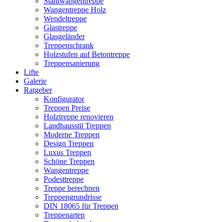
Stahlwangentreppe
Wangentreppe Holz
Wendeltreppe
Glastreppe
Glasgeländer
Treppenschrank
Holzstufen auf Betontreppe
Treppensanierung
Lifte
Galerie
Ratgeber
Konfigurator
Treppen Preise
Holztreppe renovieren
Landhausstil Treppen
Moderne Treppen
Design Treppen
Luxus Treppen
Schöne Treppen
Wangentreppe
Podesttreppe
Treppe berechnen
Treppengrundrisse
DIN 18065 für Treppen
Treppenarten