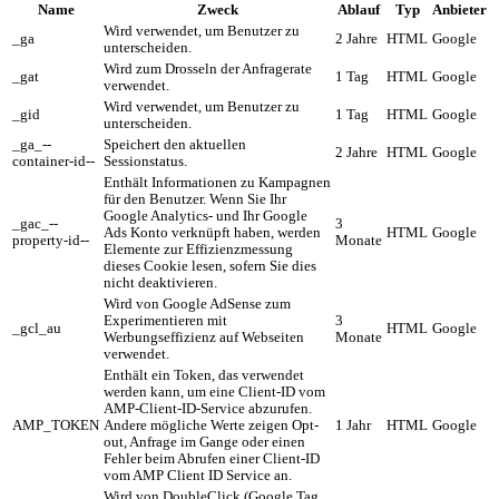
Name
Zweck
Ablauf
Typ
Anbieter
Wird verwendet, um Benutzer zu
_ga
2 Jahre
HTML
Google
unterscheiden.
Wird zum Drosseln der Anfragerate
_gat
1 Tag
HTML
Google
verwendet.
Wird verwendet, um Benutzer zu
_gid
1 Tag
HTML
Google
unterscheiden.
_ga_--
Speichert den aktuellen
2 Jahre
HTML
Google
container-id--
Sessionstatus.
Enthält Informationen zu Kampagnen
für den Benutzer. Wenn Sie Ihr
Google Analytics- und Ihr Google
_gac_--
3
Ads Konto verknüpft haben, werden
HTML
Google
property-id--
Monate
Elemente zur Effizienzmessung
dieses Cookie lesen, sofern Sie dies
nicht deaktivieren.
Wird von Google AdSense zum
Experimentieren mit
3
_gcl_au
HTML
Google
Werbungseffizienz auf Webseiten
Monate
verwendet.
Enthält ein Token, das verwendet
werden kann, um eine Client-ID vom
AMP-Client-ID-Service abzurufen.
AMP_TOKEN
Andere mögliche Werte zeigen Opt-
1 Jahr
HTML
Google
out, Anfrage im Gange oder einen
Fehler beim Abrufen einer Client-ID
vom AMP Client ID Service an.
Wird von DoubleClick (Google Tag