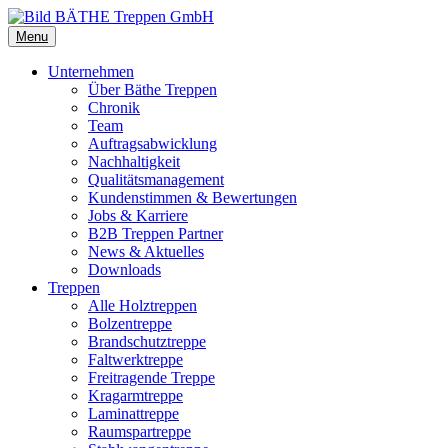
Menu
Unternehmen
Über Bäthe Treppen
Chronik
Team
Auftragsabwicklung
Nachhaltigkeit
Qualitätsmanagement
Kundenstimmen & Bewertungen
Jobs & Karriere
B2B Treppen Partner
News & Aktuelles
Downloads
Treppen
Alle Holztreppen
Bolzentreppe
Brandschutztreppe
Faltwerktreppe
Freitragende Treppe
Kragarmtreppe
Laminattreppe
Raumspartreppe