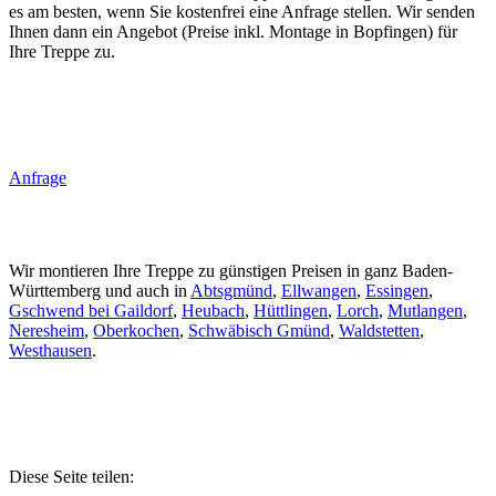
es am besten, wenn Sie kostenfrei eine Anfrage stellen. Wir senden
Ihnen dann ein Angebot (Preise inkl. Montage in Bopfingen) für
Ihre Treppe zu.
Anfrage
Wir montieren Ihre Treppe zu günstigen Preisen in ganz Baden-
Württemberg und auch in
Abtsgmünd
,
Ellwangen
,
Essingen
,
Gschwend bei Gaildorf
,
Heubach
,
Hüttlingen
,
Lorch
,
Mutlangen
,
Neresheim
,
Oberkochen
,
Schwäbisch Gmünd
,
Waldstetten
,
Westhausen
.
Diese Seite teilen: