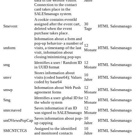
data of the website visitor.
Jahre
Connection to the contact
card takes place in the
SALESmanago system.
A cookie contains eventId
assigned after the event cart,
30
Smevent
HTML
Salesmanago
deleted when the event
Tage
purchase takes place.
Information about a form and
pop-up behavior- a number of
12
smform
visits, a timestamp of the last
HTML
Salesmanago
Monate
visit, information about
closing/minimizing pop-ups
Identifies a user / Random ID
12
smg
HTML
Salesmanago
in UUID format
Monate
Stores information about
10
smvr
visits (coded base64); Values
HTML
Salesmanago
Jahre
coded by base64
Information about Web Push
12
smwp
HTML
Salesmanago
agreement forms
Monate
Identifies a user- global ID for
12
Smg
HTML
Salesmanago
the whole system
Monate
Saves information if an ID
12
smrcrsaved
HTML
Salesmanago
was signed to SALESmanago
Monate
Saves information about pop-
10
smOViewsPopCap
HTML
Salesmanago
up capping
Jahre
Assigned to the identified
10
SMCNTCTGS
HTML
Salesmanago
and monitored contacts
Jahre