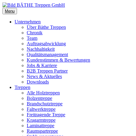
Menu
Unternehmen
Über Bäthe Treppen
Chronik
Team
Auftragsabwicklung
Nachhaltigkeit
Qualitätsmanagement
Kundenstimmen & Bewertungen
Jobs & Karriere
B2B Treppen Partner
News & Aktuelles
Downloads
Treppen
Alle Holztreppen
Bolzentreppe
Brandschutztreppe
Faltwerktreppe
Freitragende Treppe
Kragarmtreppe
Laminattreppe
Raumspartreppe