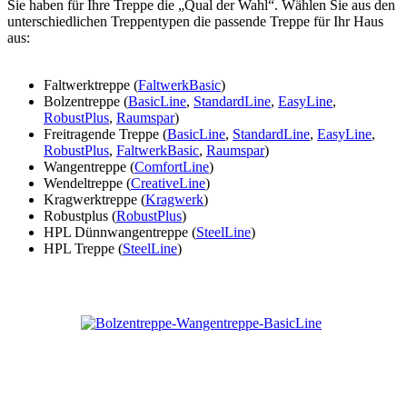
Sie haben für Ihre Treppe die „Qual der Wahl“. Wählen Sie aus den
unterschiedlichen Treppentypen die passende Treppe für Ihr Haus
aus:
Faltwerktreppe (
FaltwerkBasic
)
Bolzentreppe (
BasicLine
,
StandardLine
,
EasyLine
,
RobustPlus
,
Raumspar
)
Freitragende Treppe (
BasicLine
,
StandardLine
,
EasyLine
,
RobustPlus
,
FaltwerkBasic
,
Raumspar
)
Wangentreppe (
ComfortLine
)
Wendeltreppe (
CreativeLine
)
Kragwerktreppe (
Kragwerk
)
Robustplus (
RobustPlus
)
HPL Dünnwangentreppe (
SteelLine
)
HPL Treppe (
SteelLine
)