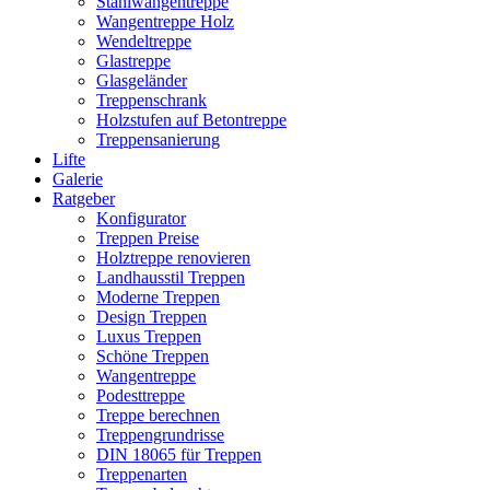
Stahlwangentreppe
Wangentreppe Holz
Wendeltreppe
Glastreppe
Glasgeländer
Treppenschrank
Holzstufen auf Betontreppe
Treppensanierung
Lifte
Galerie
Ratgeber
Konfigurator
Treppen Preise
Holztreppe renovieren
Landhausstil Treppen
Moderne Treppen
Design Treppen
Luxus Treppen
Schöne Treppen
Wangentreppe
Podesttreppe
Treppe berechnen
Treppengrundrisse
DIN 18065 für Treppen
Treppenarten