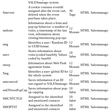
SALESmanago system.
A cookie contains eventId
assigned after the event cart,
30
Smevent
HTML
Salesmanago
deleted when the event
Tage
purchase takes place.
Information about a form and
pop-up behavior- a number of
12
smform
visits, a timestamp of the last
HTML
Salesmanago
Monate
visit, information about
closing/minimizing pop-ups
Identifies a user / Random ID
12
smg
HTML
Salesmanago
in UUID format
Monate
Stores information about
10
smvr
visits (coded base64); Values
HTML
Salesmanago
Jahre
coded by base64
Information about Web Push
12
smwp
HTML
Salesmanago
agreement forms
Monate
Identifies a user- global ID for
12
Smg
HTML
Salesmanago
the whole system
Monate
Saves information if an ID
12
smrcrsaved
HTML
Salesmanago
was signed to SALESmanago
Monate
Saves information about pop-
10
smOViewsPopCap
HTML
Salesmanago
up capping
Jahre
Assigned to the identified
10
SMCNTCTGS
HTML
Salesmanago
and monitored contacts
Jahre
Assigned to the identified
10
SMOPTST
HTML
Salesmanago
and monitored contacts
Jahre