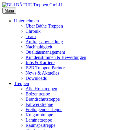
Menu
Unternehmen
Über Bäthe Treppen
Chronik
Team
Auftragsabwicklung
Nachhaltigkeit
Qualitätsmanagement
Kundenstimmen & Bewertungen
Jobs & Karriere
B2B Treppen Partner
News & Aktuelles
Downloads
Treppen
Alle Holztreppen
Bolzentreppe
Brandschutztreppe
Faltwerktreppe
Freitragende Treppe
Kragarmtreppe
Laminattreppe
Raumspartreppe