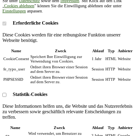
Sie unter
Datenschutz
sowie dem
Impressum
. Mit Klick auf den Link
„
Cookies ablehnen
” können Sie die Einwilligung ablehnen oder unter
Einstellungen
anpassen.
Erforderliche Cookies
Diese Cookies werden für eine reibungslose Funktion unserer
Webseite benötigt.
Name
Zweck
Ablauf
Typ
Anbieter
Speichert Ihre Einwilligung zur
CookieConsent
1 Jahr
HTML
Website
Verwendung von Cookies.
Ordnet ihren Browser einer Session
fe_typo_user
Session
HTTP
Website
auf dem Server zu.
Ordnet ihren Browser einer Session
PHPSESSID
Session
HTTP
Website
auf dem Server zu.
Statistik-Cookies
Diese Informationen helfen uns, die Website und das Nutzererlebnis
zu verbessern sowie geschäftlich relevante Entscheidungen zu
treffen.
Name
Zweck
Ablauf
Typ
Anbieter
Wird verwendet, um Benutzer zu
_ga
2 Jahre
HTML
Google