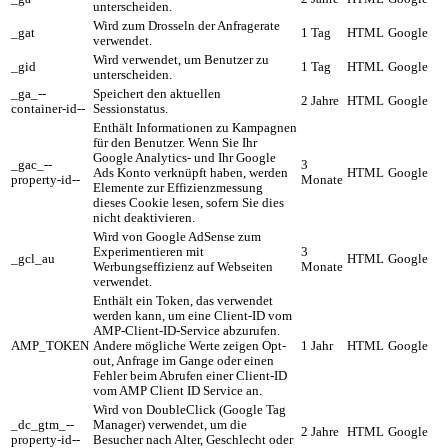
unterscheiden.
Wird zum Drosseln der Anfragerate
_gat
1 Tag
HTML
Google
verwendet.
Wird verwendet, um Benutzer zu
_gid
1 Tag
HTML
Google
unterscheiden.
_ga_--
Speichert den aktuellen
2 Jahre
HTML
Google
container-id--
Sessionstatus.
Enthält Informationen zu Kampagnen
für den Benutzer. Wenn Sie Ihr
Google Analytics- und Ihr Google
_gac_--
3
Ads Konto verknüpft haben, werden
HTML
Google
property-id--
Monate
Elemente zur Effizienzmessung
dieses Cookie lesen, sofern Sie dies
nicht deaktivieren.
Wird von Google AdSense zum
Experimentieren mit
3
_gcl_au
HTML
Google
Werbungseffizienz auf Webseiten
Monate
verwendet.
Enthält ein Token, das verwendet
werden kann, um eine Client-ID vom
AMP-Client-ID-Service abzurufen.
AMP_TOKEN
Andere mögliche Werte zeigen Opt-
1 Jahr
HTML
Google
out, Anfrage im Gange oder einen
Fehler beim Abrufen einer Client-ID
vom AMP Client ID Service an.
Wird von DoubleClick (Google Tag
_dc_gtm_--
Manager) verwendet, um die
2 Jahre
HTML
Google
property-id--
Besucher nach Alter, Geschlecht oder