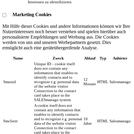
Interessen zu identifizieren.
Marketing Cookies
Mit Hilfe dieser Cookies und andere Informationen können wir Ihre
Nutzerinteressen noch besser verstehen und spielen hierüber auch
personalisierte Empfehlungen und Werbung aus. ​Die Cookies
werden von uns und unseren Werbepartnern gesetzt. Dies
ermöglicht auch eine geräteübergreifende Analyse.
Name
Zweck
Ablauf
Typ
Anbieter
Unique ID – cookie itself
does not contain any
information that enables to
identify contacts and to
12
Smuuid
recognize e.g. personal data
HTML
Salesmanago
Monate
of the website visitor.
Connection to the contact
card takes place in the
SALESmanago system.
A cookie itself does not
contain any information that
enables to identify contacts
and to recognize e.g. personal
10
Smclient
HTML
Salesmanago
data of the website visitor.
Jahre
Connection to the contact
card takes place in the