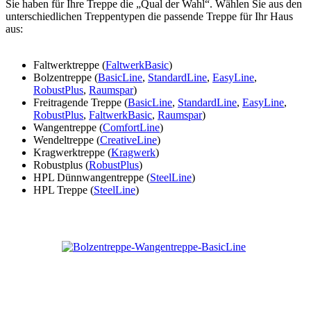
Sie haben für Ihre Treppe die „Qual der Wahl“. Wählen Sie aus den
unterschiedlichen Treppentypen die passende Treppe für Ihr Haus
aus:
Faltwerktreppe (
FaltwerkBasic
)
Bolzentreppe (
BasicLine
,
StandardLine
,
EasyLine
,
RobustPlus
,
Raumspar
)
Freitragende Treppe (
BasicLine
,
StandardLine
,
EasyLine
,
RobustPlus
,
FaltwerkBasic
,
Raumspar
)
Wangentreppe (
ComfortLine
)
Wendeltreppe (
CreativeLine
)
Kragwerktreppe (
Kragwerk
)
Robustplus (
RobustPlus
)
HPL Dünnwangentreppe (
SteelLine
)
HPL Treppe (
SteelLine
)