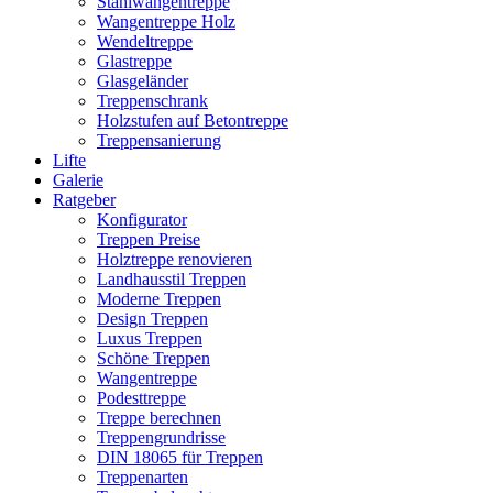
Stahlwangentreppe
Wangentreppe Holz
Wendeltreppe
Glastreppe
Glasgeländer
Treppenschrank
Holzstufen auf Betontreppe
Treppensanierung
Lifte
Galerie
Ratgeber
Konfigurator
Treppen Preise
Holztreppe renovieren
Landhausstil Treppen
Moderne Treppen
Design Treppen
Luxus Treppen
Schöne Treppen
Wangentreppe
Podesttreppe
Treppe berechnen
Treppengrundrisse
DIN 18065 für Treppen
Treppenarten