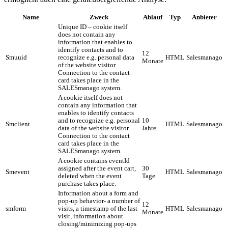
Name
Zweck
Ablauf
Typ
Anbieter
Unique ID – cookie itself
does not contain any
information that enables to
identify contacts and to
12
Smuuid
recognize e.g. personal data
HTML
Salesmanago
Monate
of the website visitor.
Connection to the contact
card takes place in the
SALESmanago system.
A cookie itself does not
contain any information that
enables to identify contacts
and to recognize e.g. personal
10
Smclient
HTML
Salesmanago
data of the website visitor.
Jahre
Connection to the contact
card takes place in the
SALESmanago system.
A cookie contains eventId
assigned after the event cart,
30
Smevent
HTML
Salesmanago
deleted when the event
Tage
purchase takes place.
Information about a form and
pop-up behavior- a number of
12
smform
visits, a timestamp of the last
HTML
Salesmanago
Monate
visit, information about
closing/minimizing pop-ups