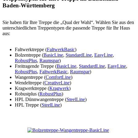
Baden-Württemberg
Sie haben für Ihre Treppe die „Qual der Wahl“. Wählen Sie aus den
unterschiedlichen Treppentypen die passende Treppe für Ihr Haus
aus:
Faltwerktreppe (
FaltwerkBasic
)
Bolzentreppe (
BasicLine
,
StandardLine
,
EasyLine
,
RobustPlus
,
Raumspar
)
Freitragende Treppe (
BasicLine
,
StandardLine
,
EasyLine
,
RobustPlus
,
FaltwerkBasic
,
Raumspar
)
Wangentreppe (
ComfortLine
)
Wendeltreppe (
CreativeLine
)
Kragwerktreppe (
Kragwerk
)
Robustplus (
RobustPlus
)
HPL Dünnwangentreppe (
SteelLine
)
HPL Treppe (
SteelLine
)