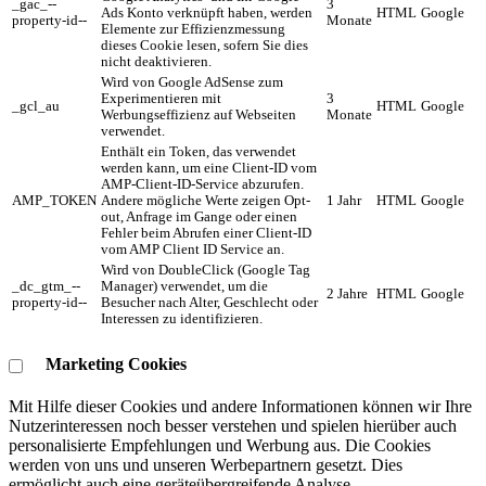
_gac_--
3
Ads Konto verknüpft haben, werden
HTML
Google
property-id--
Monate
Elemente zur Effizienzmessung
dieses Cookie lesen, sofern Sie dies
nicht deaktivieren.
Wird von Google AdSense zum
Experimentieren mit
3
_gcl_au
HTML
Google
Werbungseffizienz auf Webseiten
Monate
verwendet.
Enthält ein Token, das verwendet
werden kann, um eine Client-ID vom
AMP-Client-ID-Service abzurufen.
AMP_TOKEN
Andere mögliche Werte zeigen Opt-
1 Jahr
HTML
Google
out, Anfrage im Gange oder einen
Fehler beim Abrufen einer Client-ID
vom AMP Client ID Service an.
Wird von DoubleClick (Google Tag
_dc_gtm_--
Manager) verwendet, um die
2 Jahre
HTML
Google
property-id--
Besucher nach Alter, Geschlecht oder
Interessen zu identifizieren.
Marketing Cookies
Mit Hilfe dieser Cookies und andere Informationen können wir Ihre
Nutzerinteressen noch besser verstehen und spielen hierüber auch
personalisierte Empfehlungen und Werbung aus. ​Die Cookies
werden von uns und unseren Werbepartnern gesetzt. Dies
ermöglicht auch eine geräteübergreifende Analyse.