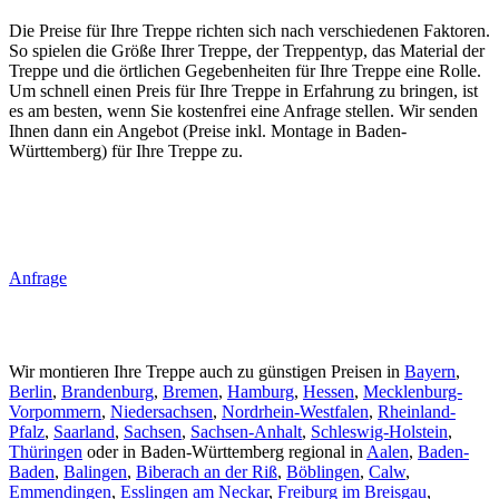
Die Preise für Ihre Treppe richten sich nach verschiedenen Faktoren.
So spielen die Größe Ihrer Treppe, der Treppentyp, das Material der
Treppe und die örtlichen Gegebenheiten für Ihre Treppe eine Rolle.
Um schnell einen Preis für Ihre Treppe in Erfahrung zu bringen, ist
es am besten, wenn Sie kostenfrei eine Anfrage stellen. Wir senden
Ihnen dann ein Angebot (Preise inkl. Montage in Baden-
Württemberg) für Ihre Treppe zu.
Anfrage
Wir montieren Ihre Treppe auch zu günstigen Preisen in
Bayern
,
Berlin
,
Brandenburg
,
Bremen
,
Hamburg
,
Hessen
,
Mecklenburg-
Vorpommern
,
Niedersachsen
,
Nordrhein-Westfalen
,
Rheinland-
Pfalz
,
Saarland
,
Sachsen
,
Sachsen-Anhalt
,
Schleswig-Holstein
,
Thüringen
oder in Baden-Württemberg regional in
Aalen
,
Baden-
Baden
,
Balingen
,
Biberach an der Riß
,
Böblingen
,
Calw
,
Emmendingen
,
Esslingen am Neckar
,
Freiburg im Breisgau
,