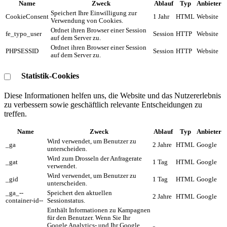
Name
Zweck
Ablauf
Typ
Anbieter
Speichert Ihre Einwilligung zur
CookieConsent
1 Jahr
HTML
Website
Verwendung von Cookies.
Ordnet ihren Browser einer Session
fe_typo_user
Session
HTTP
Website
auf dem Server zu.
Ordnet ihren Browser einer Session
PHPSESSID
Session
HTTP
Website
auf dem Server zu.
Statistik-Cookies
Diese Informationen helfen uns, die Website und das Nutzererlebnis
zu verbessern sowie geschäftlich relevante Entscheidungen zu
treffen.
Name
Zweck
Ablauf
Typ
Anbieter
Wird verwendet, um Benutzer zu
_ga
2 Jahre
HTML
Google
unterscheiden.
Wird zum Drosseln der Anfragerate
_gat
1 Tag
HTML
Google
verwendet.
Wird verwendet, um Benutzer zu
_gid
1 Tag
HTML
Google
unterscheiden.
_ga_--
Speichert den aktuellen
2 Jahre
HTML
Google
container-id--
Sessionstatus.
Enthält Informationen zu Kampagnen
für den Benutzer. Wenn Sie Ihr
Google Analytics- und Ihr Google