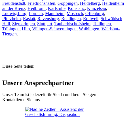
Freudenstadt
,
Friedrichshafen
,
Göppingen
,
Heidelberg
,
Heidenheim
an der Brenz
,
Heilbronn
,
Karlsruhe
,
Konstanz
,
Künzelsau
,
Ludwigsburg
,
Lörrach
,
Mannheim
,
Mosbach
,
Offenburg
,
Pforzheim
,
Rastatt
,
Ravensburg
,
Reutlingen
,
Rottweil
,
Schwäbisch
Hall
,
Sigmaringen
,
Stuttgart
,
Tauberbischofsheim
,
Tuttlingen
,
Tübingen
,
Ulm
,
Villingen-Schwenningen
,
Waiblingen
,
Waldshut-
Tiengen
.
Diese Seite teilen:
Unsere Ansprechpartner
Unser Team ist jederzeit für Sie da und berät Sie gern.
Kontaktieren Sie uns.