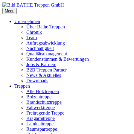
Menu
Unternehmen
Über Bäthe Treppen
Chronik
Team
Auftragsabwicklung
Nachhaltigkeit
Qualitätsmanagement
Kundenstimmen & Bewertungen
Jobs & Karriere
B2B Treppen Partner
News & Aktuelles
Downloads
Treppen
Alle Holztreppen
Bolzentreppe
Brandschutztreppe
Faltwerktreppe
Freitragende Treppe
Kragarmtreppe
Laminattreppe
Raumspartreppe