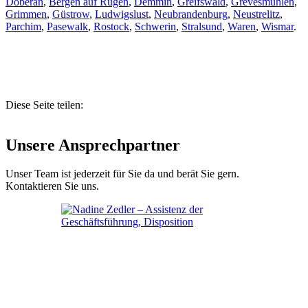
Doberan
,
Bergen auf Rügen
,
Demmin
,
Greifswald
,
Grevesmühlen
,
Grimmen
,
Güstrow
,
Ludwigslust
,
Neubrandenburg
,
Neustrelitz
,
Parchim
,
Pasewalk
,
Rostock
,
Schwerin
,
Stralsund
,
Waren
,
Wismar
.
Diese Seite teilen:
Unsere Ansprechpartner
Unser Team ist jederzeit für Sie da und berät Sie gern.
Kontaktieren Sie uns.