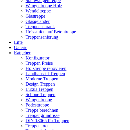
Stahlwangentreppe
Wangentreppe Holz
Wendeltreppe
Glastreppe
Glasgeländer
Treppenschrank
Holzstufen auf Betontreppe
Treppensanierung
Lifte
Galerie
Ratgeber
Konfigurator
Treppen Preise
Holztreppe renovieren
Landhausstil Treppen
Moderne Treppen
Design Treppen
Luxus Treppen
Schöne Treppen
Wangentreppe
Podesttreppe
Treppe berechnen
Treppengrundrisse
DIN 18065 für Treppen
Treppenarten