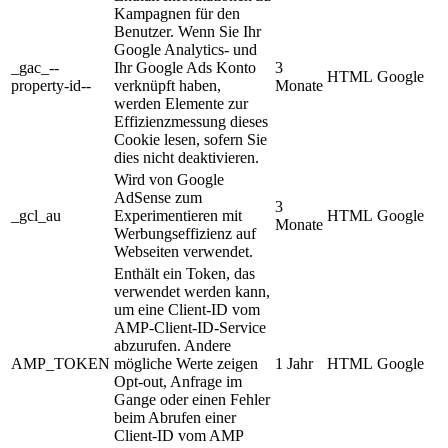
Kampagnen für den
Benutzer. Wenn Sie Ihr
Google Analytics- und
_gac_--
Ihr Google Ads Konto
3
HTML
Google
property-id--
verknüpft haben,
Monate
werden Elemente zur
Effizienzmessung dieses
Cookie lesen, sofern Sie
dies nicht deaktivieren.
Wird von Google
AdSense zum
3
_gcl_au
Experimentieren mit
HTML
Google
Monate
Werbungseffizienz auf
Webseiten verwendet.
Enthält ein Token, das
verwendet werden kann,
um eine Client-ID vom
AMP-Client-ID-Service
abzurufen. Andere
AMP_TOKEN
mögliche Werte zeigen
1 Jahr
HTML
Google
Opt-out, Anfrage im
Gange oder einen Fehler
beim Abrufen einer
Client-ID vom AMP