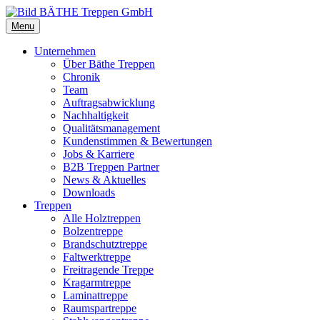
Menu
Unternehmen
Über Bäthe Treppen
Chronik
Team
Auftragsabwicklung
Nachhaltigkeit
Qualitätsmanagement
Kundenstimmen & Bewertungen
Jobs & Karriere
B2B Treppen Partner
News & Aktuelles
Downloads
Treppen
Alle Holztreppen
Bolzentreppe
Brandschutztreppe
Faltwerktreppe
Freitragende Treppe
Kragarmtreppe
Laminattreppe
Raumspartreppe