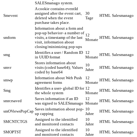
SALESmanago system.
A cookie contains eventId
assigned after the event cart,
30
Smevent
HTML
Salesmanago
deleted when the event
Tage
purchase takes place.
Information about a form and
pop-up behavior- a number of
12
smform
visits, a timestamp of the last
HTML
Salesmanago
Monate
visit, information about
closing/minimizing pop-ups
Identifies a user / Random ID
12
smg
HTML
Salesmanago
in UUID format
Monate
Stores information about
10
smvr
visits (coded base64); Values
HTML
Salesmanago
Jahre
coded by base64
Information about Web Push
12
smwp
HTML
Salesmanago
agreement forms
Monate
Identifies a user- global ID for
12
Smg
HTML
Salesmanago
the whole system
Monate
Saves information if an ID
12
smrcrsaved
HTML
Salesmanago
was signed to SALESmanago
Monate
Saves information about pop-
10
smOViewsPopCap
HTML
Salesmanago
up capping
Jahre
Assigned to the identified
10
SMCNTCTGS
HTML
Salesmanago
and monitored contacts
Jahre
Assigned to the identified
10
SMOPTST
HTML
Salesmanago
and monitored contacts
Jahre