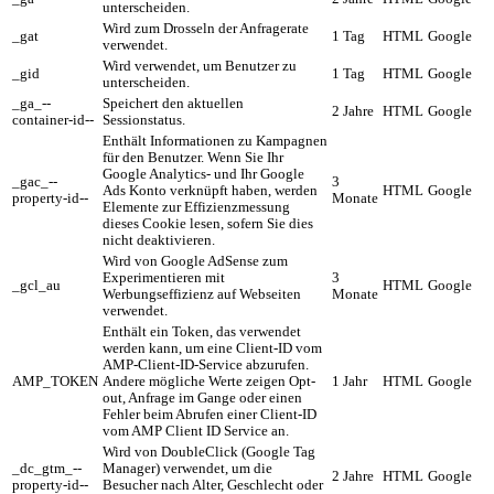
unterscheiden.
Wird zum Drosseln der Anfragerate
_gat
1 Tag
HTML
Google
verwendet.
Wird verwendet, um Benutzer zu
_gid
1 Tag
HTML
Google
unterscheiden.
_ga_--
Speichert den aktuellen
2 Jahre
HTML
Google
container-id--
Sessionstatus.
Enthält Informationen zu Kampagnen
für den Benutzer. Wenn Sie Ihr
Google Analytics- und Ihr Google
_gac_--
3
Ads Konto verknüpft haben, werden
HTML
Google
property-id--
Monate
Elemente zur Effizienzmessung
dieses Cookie lesen, sofern Sie dies
nicht deaktivieren.
Wird von Google AdSense zum
Experimentieren mit
3
_gcl_au
HTML
Google
Werbungseffizienz auf Webseiten
Monate
verwendet.
Enthält ein Token, das verwendet
werden kann, um eine Client-ID vom
AMP-Client-ID-Service abzurufen.
AMP_TOKEN
Andere mögliche Werte zeigen Opt-
1 Jahr
HTML
Google
out, Anfrage im Gange oder einen
Fehler beim Abrufen einer Client-ID
vom AMP Client ID Service an.
Wird von DoubleClick (Google Tag
_dc_gtm_--
Manager) verwendet, um die
2 Jahre
HTML
Google
property-id--
Besucher nach Alter, Geschlecht oder