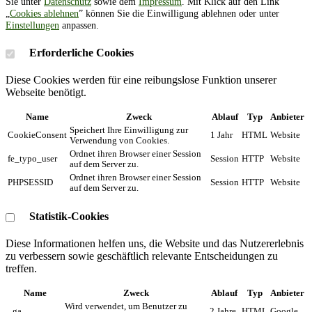
Sie unter
Datenschutz
sowie dem
Impressum
. Mit Klick auf den Link
„
Cookies ablehnen
” können Sie die Einwilligung ablehnen oder unter
Einstellungen
anpassen.
Erforderliche Cookies
Diese Cookies werden für eine reibungslose Funktion unserer
Webseite benötigt.
Name
Zweck
Ablauf
Typ
Anbieter
Speichert Ihre Einwilligung zur
CookieConsent
1 Jahr
HTML
Website
Verwendung von Cookies.
Ordnet ihren Browser einer Session
fe_typo_user
Session
HTTP
Website
auf dem Server zu.
Ordnet ihren Browser einer Session
PHPSESSID
Session
HTTP
Website
auf dem Server zu.
Statistik-Cookies
Diese Informationen helfen uns, die Website und das Nutzererlebnis
zu verbessern sowie geschäftlich relevante Entscheidungen zu
treffen.
Name
Zweck
Ablauf
Typ
Anbieter
Wird verwendet, um Benutzer zu
_ga
2 Jahre
HTML
Google