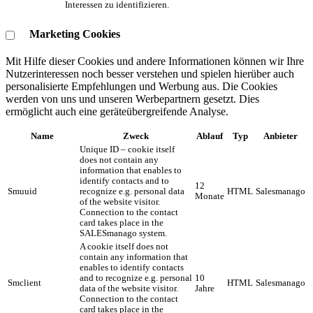
Interessen zu identifizieren.
Marketing Cookies
Mit Hilfe dieser Cookies und andere Informationen können wir Ihre
Nutzerinteressen noch besser verstehen und spielen hierüber auch
personalisierte Empfehlungen und Werbung aus. ​Die Cookies
werden von uns und unseren Werbepartnern gesetzt. Dies
ermöglicht auch eine geräteübergreifende Analyse.
Name
Zweck
Ablauf
Typ
Anbieter
Unique ID – cookie itself
does not contain any
information that enables to
identify contacts and to
12
Smuuid
recognize e.g. personal data
HTML
Salesmanago
Monate
of the website visitor.
Connection to the contact
card takes place in the
SALESmanago system.
A cookie itself does not
contain any information that
enables to identify contacts
and to recognize e.g. personal
10
Smclient
HTML
Salesmanago
data of the website visitor.
Jahre
Connection to the contact
card takes place in the