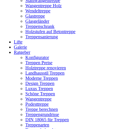
Stahlwangentreppe
Wangentreppe Holz
Wendeltreppe
Glastreppe
Glasgeländer
Treppenschrank
Holzstufen auf Betontreppe
Treppensanierung
Lifte
Galerie
Ratgeber
Konfigurator
Treppen Preise
Holztreppe renovieren
Landhausstil Treppen
Moderne Treppen
Design Treppen
Luxus Treppen
Schöne Treppen
Wangentreppe
Podesttreppe
Treppe berechnen
Treppengrundrisse
DIN 18065 für Treppen
Treppenarten