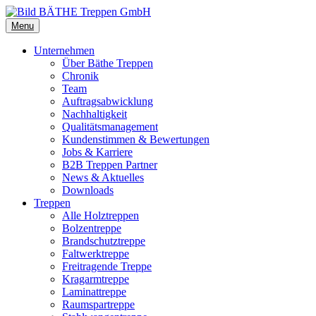
Menu
Unternehmen
Über Bäthe Treppen
Chronik
Team
Auftragsabwicklung
Nachhaltigkeit
Qualitätsmanagement
Kundenstimmen & Bewertungen
Jobs & Karriere
B2B Treppen Partner
News & Aktuelles
Downloads
Treppen
Alle Holztreppen
Bolzentreppe
Brandschutztreppe
Faltwerktreppe
Freitragende Treppe
Kragarmtreppe
Laminattreppe
Raumspartreppe