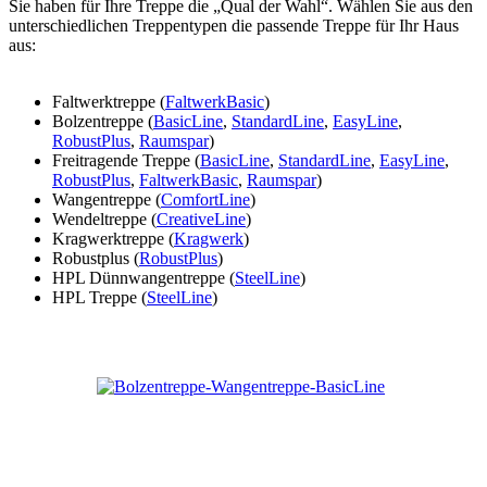
Sie haben für Ihre Treppe die „Qual der Wahl“. Wählen Sie aus den
unterschiedlichen Treppentypen die passende Treppe für Ihr Haus
aus:
Faltwerktreppe (
FaltwerkBasic
)
Bolzentreppe (
BasicLine
,
StandardLine
,
EasyLine
,
RobustPlus
,
Raumspar
)
Freitragende Treppe (
BasicLine
,
StandardLine
,
EasyLine
,
RobustPlus
,
FaltwerkBasic
,
Raumspar
)
Wangentreppe (
ComfortLine
)
Wendeltreppe (
CreativeLine
)
Kragwerktreppe (
Kragwerk
)
Robustplus (
RobustPlus
)
HPL Dünnwangentreppe (
SteelLine
)
HPL Treppe (
SteelLine
)