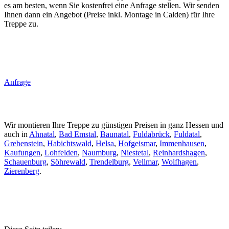
es am besten, wenn Sie kostenfrei eine Anfrage stellen. Wir senden
Ihnen dann ein Angebot (Preise inkl. Montage in Calden) für Ihre
Treppe zu.
Anfrage
Wir montieren Ihre Treppe zu günstigen Preisen in ganz Hessen und
auch in
Ahnatal
,
Bad Emstal
,
Baunatal
,
Fuldabrück
,
Fuldatal
,
Grebenstein
,
Habichtswald
,
Helsa
,
Hofgeismar
,
Immenhausen
,
Kaufungen
,
Lohfelden
,
Naumburg
,
Niestetal
,
Reinhardshagen
,
Schauenburg
,
Söhrewald
,
Trendelburg
,
Vellmar
,
Wolfhagen
,
Zierenberg
.