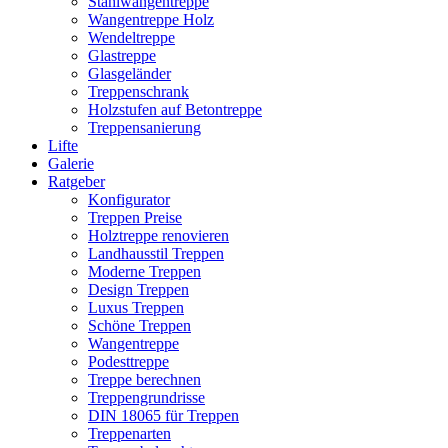
Stahlwangentreppe
Wangentreppe Holz
Wendeltreppe
Glastreppe
Glasgeländer
Treppenschrank
Holzstufen auf Betontreppe
Treppensanierung
Lifte
Galerie
Ratgeber
Konfigurator
Treppen Preise
Holztreppe renovieren
Landhausstil Treppen
Moderne Treppen
Design Treppen
Luxus Treppen
Schöne Treppen
Wangentreppe
Podesttreppe
Treppe berechnen
Treppengrundrisse
DIN 18065 für Treppen
Treppenarten