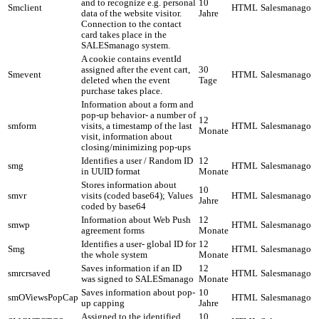
and to recognize e.g. personal
10
Smclient
HTML
Salesmanago
data of the website visitor.
Jahre
Connection to the contact
card takes place in the
SALESmanago system.
A cookie contains eventId
assigned after the event cart,
30
Smevent
HTML
Salesmanago
deleted when the event
Tage
purchase takes place.
Information about a form and
pop-up behavior- a number of
12
smform
visits, a timestamp of the last
HTML
Salesmanago
Monate
visit, information about
closing/minimizing pop-ups
Identifies a user / Random ID
12
smg
HTML
Salesmanago
in UUID format
Monate
Stores information about
10
smvr
visits (coded base64); Values
HTML
Salesmanago
Jahre
coded by base64
Information about Web Push
12
smwp
HTML
Salesmanago
agreement forms
Monate
Identifies a user- global ID for
12
Smg
HTML
Salesmanago
the whole system
Monate
Saves information if an ID
12
smrcrsaved
HTML
Salesmanago
was signed to SALESmanago
Monate
Saves information about pop-
10
smOViewsPopCap
HTML
Salesmanago
up capping
Jahre
Assigned to the identified
10