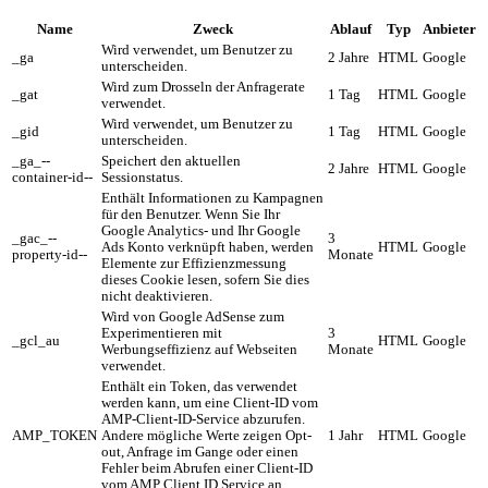
Name
Zweck
Ablauf
Typ
Anbieter
Wird verwendet, um Benutzer zu
_ga
2 Jahre
HTML
Google
unterscheiden.
Wird zum Drosseln der Anfragerate
_gat
1 Tag
HTML
Google
verwendet.
Wird verwendet, um Benutzer zu
_gid
1 Tag
HTML
Google
unterscheiden.
_ga_--
Speichert den aktuellen
2 Jahre
HTML
Google
container-id--
Sessionstatus.
Enthält Informationen zu Kampagnen
für den Benutzer. Wenn Sie Ihr
Google Analytics- und Ihr Google
_gac_--
3
Ads Konto verknüpft haben, werden
HTML
Google
property-id--
Monate
Elemente zur Effizienzmessung
dieses Cookie lesen, sofern Sie dies
nicht deaktivieren.
Wird von Google AdSense zum
Experimentieren mit
3
_gcl_au
HTML
Google
Werbungseffizienz auf Webseiten
Monate
verwendet.
Enthält ein Token, das verwendet
werden kann, um eine Client-ID vom
AMP-Client-ID-Service abzurufen.
AMP_TOKEN
Andere mögliche Werte zeigen Opt-
1 Jahr
HTML
Google
out, Anfrage im Gange oder einen
Fehler beim Abrufen einer Client-ID
vom AMP Client ID Service an.