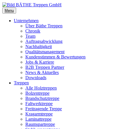
Menu
Unternehmen
Über Bäthe Treppen
Chronik
Team
Auftragsabwicklung
Nachhaltigkeit
Qualitätsmanagement
Kundenstimmen & Bewertungen
Jobs & Karriere
B2B Treppen Partner
News & Aktuelles
Downloads
Treppen
Alle Holztreppen
Bolzentreppe
Brandschutztreppe
Faltwerktreppe
Freitragende Treppe
Kragarmtreppe
Laminattreppe
Raumspartreppe