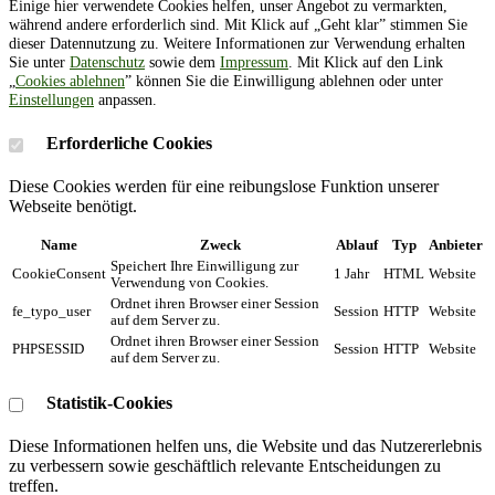
Einige hier verwendete Cookies helfen, unser Angebot zu vermarkten,
während andere erforderlich sind. Mit Klick auf „Geht klar” stimmen Sie
dieser Datennutzung zu. Weitere Informationen zur Verwendung erhalten
Sie unter
Datenschutz
sowie dem
Impressum
. Mit Klick auf den Link
„
Cookies ablehnen
” können Sie die Einwilligung ablehnen oder unter
Einstellungen
anpassen.
Erforderliche Cookies
Diese Cookies werden für eine reibungslose Funktion unserer
Webseite benötigt.
Name
Zweck
Ablauf
Typ
Anbieter
Speichert Ihre Einwilligung zur
CookieConsent
1 Jahr
HTML
Website
Verwendung von Cookies.
Ordnet ihren Browser einer Session
fe_typo_user
Session
HTTP
Website
auf dem Server zu.
Ordnet ihren Browser einer Session
PHPSESSID
Session
HTTP
Website
auf dem Server zu.
Statistik-Cookies
Diese Informationen helfen uns, die Website und das Nutzererlebnis
zu verbessern sowie geschäftlich relevante Entscheidungen zu
treffen.