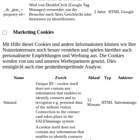
Wird von DoubleClick (Google Tag
_dc_gtm_--
Manager) verwendet, um die
2 Jahre
HTML
Google
property-id--
Besucher nach Alter, Geschlecht oder
Interessen zu identifizieren.
Marketing Cookies
Mit Hilfe dieser Cookies und andere Informationen können wir Ihre
Nutzerinteressen noch besser verstehen und spielen hierüber auch
personalisierte Empfehlungen und Werbung aus. ​Die Cookies
werden von uns und unseren Werbepartnern gesetzt. Dies
ermöglicht auch eine geräteübergreifende Analyse.
Name
Zweck
Ablauf
Typ
Anbieter
Unique ID – cookie itself
does not contain any
information that enables to
identify contacts and to
12
Smuuid
recognize e.g. personal data
HTML
Salesmanago
Monate
of the website visitor.
Connection to the contact
card takes place in the
SALESmanago system.
A cookie itself does not
contain any information that
enables to identify contacts