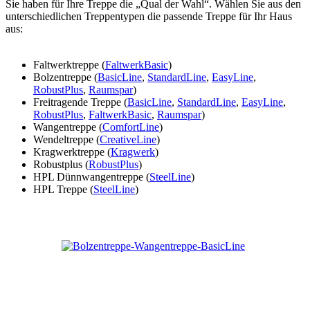
Sie haben für Ihre Treppe die „Qual der Wahl“. Wählen Sie aus den
unterschiedlichen Treppentypen die passende Treppe für Ihr Haus
aus:
Faltwerktreppe (
FaltwerkBasic
)
Bolzentreppe (
BasicLine
,
StandardLine
,
EasyLine
,
RobustPlus
,
Raumspar
)
Freitragende Treppe (
BasicLine
,
StandardLine
,
EasyLine
,
RobustPlus
,
FaltwerkBasic
,
Raumspar
)
Wangentreppe (
ComfortLine
)
Wendeltreppe (
CreativeLine
)
Kragwerktreppe (
Kragwerk
)
Robustplus (
RobustPlus
)
HPL Dünnwangentreppe (
SteelLine
)
HPL Treppe (
SteelLine
)