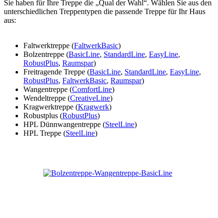
Sie haben für Ihre Treppe die „Qual der Wahl“. Wählen Sie aus den
unterschiedlichen Treppentypen die passende Treppe für Ihr Haus
aus:
Faltwerktreppe (
FaltwerkBasic
)
Bolzentreppe (
BasicLine
,
StandardLine
,
EasyLine
,
RobustPlus
,
Raumspar
)
Freitragende Treppe (
BasicLine
,
StandardLine
,
EasyLine
,
RobustPlus
,
FaltwerkBasic
,
Raumspar
)
Wangentreppe (
ComfortLine
)
Wendeltreppe (
CreativeLine
)
Kragwerktreppe (
Kragwerk
)
Robustplus (
RobustPlus
)
HPL Dünnwangentreppe (
SteelLine
)
HPL Treppe (
SteelLine
)