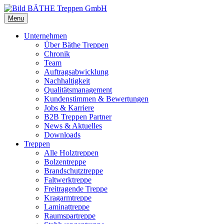
Menu
Unternehmen
Über Bäthe Treppen
Chronik
Team
Auftragsabwicklung
Nachhaltigkeit
Qualitätsmanagement
Kundenstimmen & Bewertungen
Jobs & Karriere
B2B Treppen Partner
News & Aktuelles
Downloads
Treppen
Alle Holztreppen
Bolzentreppe
Brandschutztreppe
Faltwerktreppe
Freitragende Treppe
Kragarmtreppe
Laminattreppe
Raumspartreppe