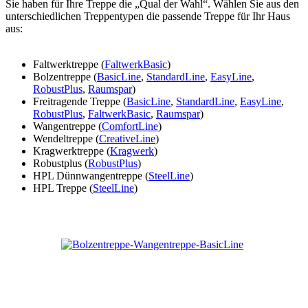
Sie haben für Ihre Treppe die „Qual der Wahl“. Wählen Sie aus den
unterschiedlichen Treppentypen die passende Treppe für Ihr Haus
aus:
Faltwerktreppe (
FaltwerkBasic
)
Bolzentreppe (
BasicLine
,
StandardLine
,
EasyLine
,
RobustPlus
,
Raumspar
)
Freitragende Treppe (
BasicLine
,
StandardLine
,
EasyLine
,
RobustPlus
,
FaltwerkBasic
,
Raumspar
)
Wangentreppe (
ComfortLine
)
Wendeltreppe (
CreativeLine
)
Kragwerktreppe (
Kragwerk
)
Robustplus (
RobustPlus
)
HPL Dünnwangentreppe (
SteelLine
)
HPL Treppe (
SteelLine
)