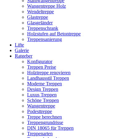
Stahlwangentreppe
Wangentreppe Holz
Wendeltreppe
Glastreppe
Glasgeländer
Treppenschrank
Holzstufen auf Betontreppe
Treppensanierung
Lifte
Galerie
Ratgeber
Konfigurator
Treppen Preise
Holztreppe renovieren
Landhausstil Treppen
Moderne Treppen
Design Treppen
Luxus Treppen
Schöne Treppen
Wangentreppe
Podesttreppe
Treppe berechnen
Treppengrundrisse
DIN 18065 für Treppen
Treppenarten