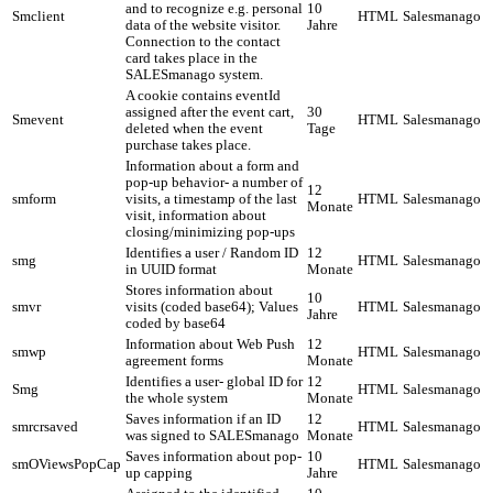
and to recognize e.g. personal
10
Smclient
HTML
Salesmanago
data of the website visitor.
Jahre
Connection to the contact
card takes place in the
SALESmanago system.
A cookie contains eventId
assigned after the event cart,
30
Smevent
HTML
Salesmanago
deleted when the event
Tage
purchase takes place.
Information about a form and
pop-up behavior- a number of
12
smform
visits, a timestamp of the last
HTML
Salesmanago
Monate
visit, information about
closing/minimizing pop-ups
Identifies a user / Random ID
12
smg
HTML
Salesmanago
in UUID format
Monate
Stores information about
10
smvr
visits (coded base64); Values
HTML
Salesmanago
Jahre
coded by base64
Information about Web Push
12
smwp
HTML
Salesmanago
agreement forms
Monate
Identifies a user- global ID for
12
Smg
HTML
Salesmanago
the whole system
Monate
Saves information if an ID
12
smrcrsaved
HTML
Salesmanago
was signed to SALESmanago
Monate
Saves information about pop-
10
smOViewsPopCap
HTML
Salesmanago
up capping
Jahre