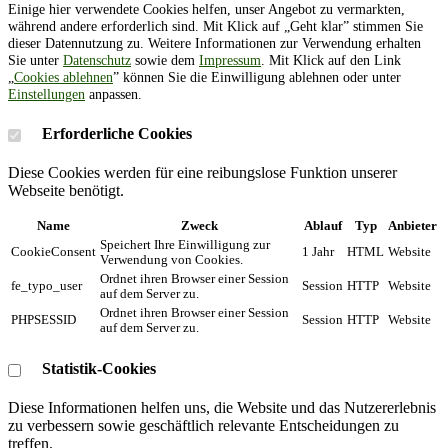
Einige hier verwendete Cookies helfen, unser Angebot zu vermarkten,
während andere erforderlich sind. Mit Klick auf „Geht klar” stimmen Sie
dieser Datennutzung zu. Weitere Informationen zur Verwendung erhalten
Sie unter
Datenschutz
sowie dem
Impressum
. Mit Klick auf den Link
„
Cookies ablehnen
” können Sie die Einwilligung ablehnen oder unter
Einstellungen
anpassen.
Erforderliche Cookies
Diese Cookies werden für eine reibungslose Funktion unserer
Webseite benötigt.
Name
Zweck
Ablauf
Typ
Anbieter
Speichert Ihre Einwilligung zur
CookieConsent
1 Jahr
HTML
Website
Verwendung von Cookies.
Ordnet ihren Browser einer Session
fe_typo_user
Session
HTTP
Website
auf dem Server zu.
Ordnet ihren Browser einer Session
PHPSESSID
Session
HTTP
Website
auf dem Server zu.
Statistik-Cookies
Diese Informationen helfen uns, die Website und das Nutzererlebnis
zu verbessern sowie geschäftlich relevante Entscheidungen zu
treffen.