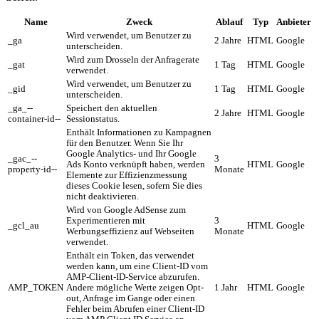
Name
Zweck
Ablauf
Typ
Anbieter
Wird verwendet, um Benutzer zu
_ga
2 Jahre
HTML
Google
unterscheiden.
Wird zum Drosseln der Anfragerate
_gat
1 Tag
HTML
Google
verwendet.
Wird verwendet, um Benutzer zu
_gid
1 Tag
HTML
Google
unterscheiden.
_ga_--
Speichert den aktuellen
2 Jahre
HTML
Google
container-id--
Sessionstatus.
Enthält Informationen zu Kampagnen
für den Benutzer. Wenn Sie Ihr
Google Analytics- und Ihr Google
_gac_--
3
Ads Konto verknüpft haben, werden
HTML
Google
property-id--
Monate
Elemente zur Effizienzmessung
dieses Cookie lesen, sofern Sie dies
nicht deaktivieren.
Wird von Google AdSense zum
Experimentieren mit
3
_gcl_au
HTML
Google
Werbungseffizienz auf Webseiten
Monate
verwendet.
Enthält ein Token, das verwendet
werden kann, um eine Client-ID vom
AMP-Client-ID-Service abzurufen.
AMP_TOKEN
Andere mögliche Werte zeigen Opt-
1 Jahr
HTML
Google
out, Anfrage im Gange oder einen
Fehler beim Abrufen einer Client-ID