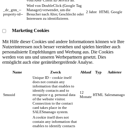
vom AMP Client ID Service an.
Wird von DoubleClick (Google Tag
_dc_gtm_--
Manager) verwendet, um die
2 Jahre
HTML
Google
property-id--
Besucher nach Alter, Geschlecht oder
Interessen zu identifizieren.
Marketing Cookies
Mit Hilfe dieser Cookies und andere Informationen können wir Ihre
Nutzerinteressen noch besser verstehen und spielen hierüber auch
personalisierte Empfehlungen und Werbung aus. ​Die Cookies
werden von uns und unseren Werbepartnern gesetzt. Dies
ermöglicht auch eine geräteübergreifende Analyse.
Name
Zweck
Ablauf
Typ
Anbieter
Unique ID – cookie itself
does not contain any
information that enables to
identify contacts and to
12
Smuuid
recognize e.g. personal data
HTML
Salesmanago
Monate
of the website visitor.
Connection to the contact
card takes place in the
SALESmanago system.
A cookie itself does not
contain any information that
enables to identify contacts