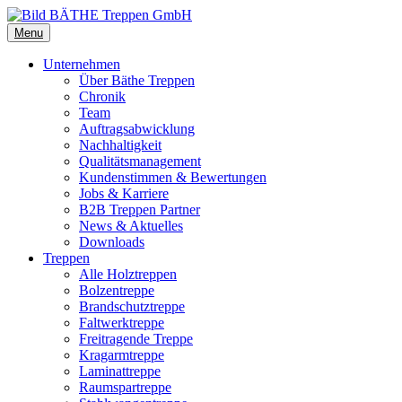
Menu
Unternehmen
Über Bäthe Treppen
Chronik
Team
Auftragsabwicklung
Nachhaltigkeit
Qualitätsmanagement
Kundenstimmen & Bewertungen
Jobs & Karriere
B2B Treppen Partner
News & Aktuelles
Downloads
Treppen
Alle Holztreppen
Bolzentreppe
Brandschutztreppe
Faltwerktreppe
Freitragende Treppe
Kragarmtreppe
Laminattreppe
Raumspartreppe