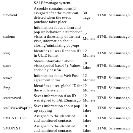
SALESmanago system.
A cookie contains eventId
assigned after the event cart,
30
Smevent
HTML
Salesmanago
deleted when the event
Tage
purchase takes place.
Information about a form and
pop-up behavior- a number of
12
smform
visits, a timestamp of the last
HTML
Salesmanago
Monate
visit, information about
closing/minimizing pop-ups
Identifies a user / Random ID
12
smg
HTML
Salesmanago
in UUID format
Monate
Stores information about
10
smvr
visits (coded base64); Values
HTML
Salesmanago
Jahre
coded by base64
Information about Web Push
12
smwp
HTML
Salesmanago
agreement forms
Monate
Identifies a user- global ID for
12
Smg
HTML
Salesmanago
the whole system
Monate
Saves information if an ID
12
smrcrsaved
HTML
Salesmanago
was signed to SALESmanago
Monate
Saves information about pop-
10
smOViewsPopCap
HTML
Salesmanago
up capping
Jahre
Assigned to the identified
10
SMCNTCTGS
HTML
Salesmanago
and monitored contacts
Jahre
Assigned to the identified
10
SMOPTST
HTML
Salesmanago
and monitored contacts
Jahre