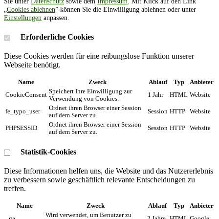
Sie unter
Datenschutz
sowie dem
Impressum
. Mit Klick auf den Link
„
Cookies ablehnen
” können Sie die Einwilligung ablehnen oder unter
Einstellungen
anpassen.
Erforderliche Cookies
Diese Cookies werden für eine reibungslose Funktion unserer
Webseite benötigt.
Name
Zweck
Ablauf
Typ
Anbieter
Speichert Ihre Einwilligung zur
CookieConsent
1 Jahr
HTML
Website
Verwendung von Cookies.
Ordnet ihren Browser einer Session
fe_typo_user
Session
HTTP
Website
auf dem Server zu.
Ordnet ihren Browser einer Session
PHPSESSID
Session
HTTP
Website
auf dem Server zu.
Statistik-Cookies
Diese Informationen helfen uns, die Website und das Nutzererlebnis
zu verbessern sowie geschäftlich relevante Entscheidungen zu
treffen.
Name
Zweck
Ablauf
Typ
Anbieter
Wird verwendet, um Benutzer zu
_ga
2 Jahre
HTML
Google