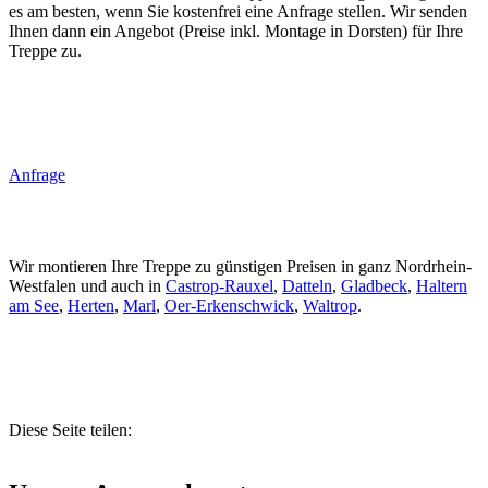
es am besten, wenn Sie kostenfrei eine Anfrage stellen. Wir senden
Ihnen dann ein Angebot (Preise inkl. Montage in Dorsten) für Ihre
Treppe zu.
Anfrage
Wir montieren Ihre Treppe zu günstigen Preisen in ganz Nordrhein-
Westfalen und auch in
Castrop-Rauxel
,
Datteln
,
Gladbeck
,
Haltern
am See
,
Herten
,
Marl
,
Oer-Erkenschwick
,
Waltrop
.
Diese Seite teilen: