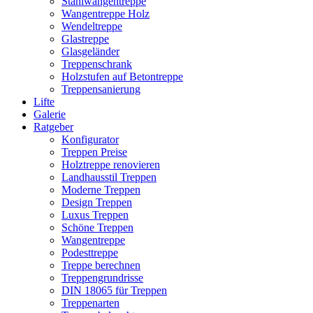
Stahlwangentreppe
Wangentreppe Holz
Wendeltreppe
Glastreppe
Glasgeländer
Treppenschrank
Holzstufen auf Betontreppe
Treppensanierung
Lifte
Galerie
Ratgeber
Konfigurator
Treppen Preise
Holztreppe renovieren
Landhausstil Treppen
Moderne Treppen
Design Treppen
Luxus Treppen
Schöne Treppen
Wangentreppe
Podesttreppe
Treppe berechnen
Treppengrundrisse
DIN 18065 für Treppen
Treppenarten