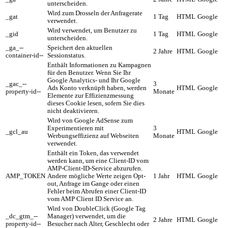
unterscheiden.
Wird zum Drosseln der Anfragerate
_gat
1 Tag
HTML
Google
verwendet.
Wird verwendet, um Benutzer zu
_gid
1 Tag
HTML
Google
unterscheiden.
_ga_--
Speichert den aktuellen
2 Jahre
HTML
Google
container-id--
Sessionstatus.
Enthält Informationen zu Kampagnen
für den Benutzer. Wenn Sie Ihr
Google Analytics- und Ihr Google
_gac_--
3
Ads Konto verknüpft haben, werden
HTML
Google
property-id--
Monate
Elemente zur Effizienzmessung
dieses Cookie lesen, sofern Sie dies
nicht deaktivieren.
Wird von Google AdSense zum
Experimentieren mit
3
_gcl_au
HTML
Google
Werbungseffizienz auf Webseiten
Monate
verwendet.
Enthält ein Token, das verwendet
werden kann, um eine Client-ID vom
AMP-Client-ID-Service abzurufen.
AMP_TOKEN
Andere mögliche Werte zeigen Opt-
1 Jahr
HTML
Google
out, Anfrage im Gange oder einen
Fehler beim Abrufen einer Client-ID
vom AMP Client ID Service an.
Wird von DoubleClick (Google Tag
_dc_gtm_--
Manager) verwendet, um die
2 Jahre
HTML
Google
property-id--
Besucher nach Alter, Geschlecht oder