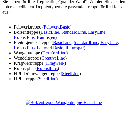
Sie haben für Ihre Treppe die „Qual der Wahl“. Wählen Sie aus den
unterschiedlichen Treppentypen die passende Treppe für Ihr Haus
aus:
Faltwerktreppe (
FaltwerkBasic
)
Bolzentreppe (
BasicLine
,
StandardLine
,
EasyLine
,
RobustPlus
,
Raumspar
)
Freitragende Treppe (
BasicLine
,
StandardLine
,
EasyLine
,
RobustPlus
,
FaltwerkBasic
,
Raumspar
)
Wangentreppe (
ComfortLine
)
Wendeltreppe (
CreativeLine
)
Kragwerktreppe (
Kragwerk
)
Robustplus (
RobustPlus
)
HPL Dünnwangentreppe (
SteelLine
)
HPL Treppe (
SteelLine
)