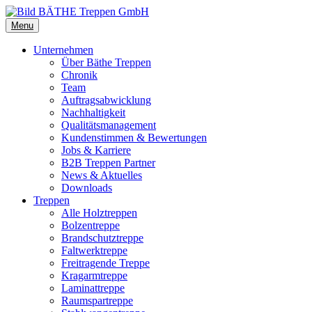
Menu
Unternehmen
Über Bäthe Treppen
Chronik
Team
Auftragsabwicklung
Nachhaltigkeit
Qualitätsmanagement
Kundenstimmen & Bewertungen
Jobs & Karriere
B2B Treppen Partner
News & Aktuelles
Downloads
Treppen
Alle Holztreppen
Bolzentreppe
Brandschutztreppe
Faltwerktreppe
Freitragende Treppe
Kragarmtreppe
Laminattreppe
Raumspartreppe