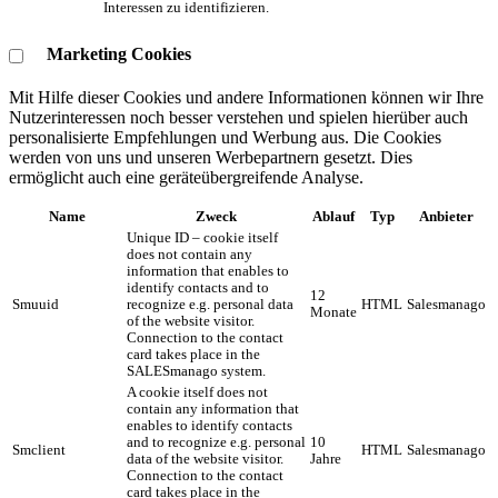
Interessen zu identifizieren.
Marketing Cookies
Mit Hilfe dieser Cookies und andere Informationen können wir Ihre
Nutzerinteressen noch besser verstehen und spielen hierüber auch
personalisierte Empfehlungen und Werbung aus. ​Die Cookies
werden von uns und unseren Werbepartnern gesetzt. Dies
ermöglicht auch eine geräteübergreifende Analyse.
Name
Zweck
Ablauf
Typ
Anbieter
Unique ID – cookie itself
does not contain any
information that enables to
identify contacts and to
12
Smuuid
recognize e.g. personal data
HTML
Salesmanago
Monate
of the website visitor.
Connection to the contact
card takes place in the
SALESmanago system.
A cookie itself does not
contain any information that
enables to identify contacts
and to recognize e.g. personal
10
Smclient
HTML
Salesmanago
data of the website visitor.
Jahre
Connection to the contact
card takes place in the