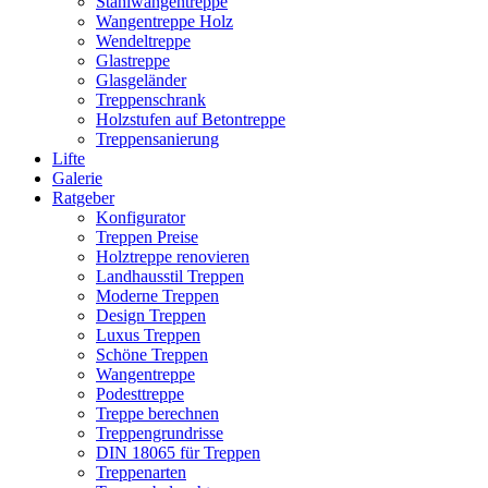
Stahlwangentreppe
Wangentreppe Holz
Wendeltreppe
Glastreppe
Glasgeländer
Treppenschrank
Holzstufen auf Betontreppe
Treppensanierung
Lifte
Galerie
Ratgeber
Konfigurator
Treppen Preise
Holztreppe renovieren
Landhausstil Treppen
Moderne Treppen
Design Treppen
Luxus Treppen
Schöne Treppen
Wangentreppe
Podesttreppe
Treppe berechnen
Treppengrundrisse
DIN 18065 für Treppen
Treppenarten