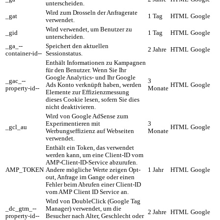
unterscheiden.
Wird zum Drosseln der Anfragerate
_gat
1 Tag
HTML
Google
verwendet.
Wird verwendet, um Benutzer zu
_gid
1 Tag
HTML
Google
unterscheiden.
_ga_--
Speichert den aktuellen
2 Jahre
HTML
Google
container-id--
Sessionstatus.
Enthält Informationen zu Kampagnen
für den Benutzer. Wenn Sie Ihr
Google Analytics- und Ihr Google
_gac_--
3
Ads Konto verknüpft haben, werden
HTML
Google
property-id--
Monate
Elemente zur Effizienzmessung
dieses Cookie lesen, sofern Sie dies
nicht deaktivieren.
Wird von Google AdSense zum
Experimentieren mit
3
_gcl_au
HTML
Google
Werbungseffizienz auf Webseiten
Monate
verwendet.
Enthält ein Token, das verwendet
werden kann, um eine Client-ID vom
AMP-Client-ID-Service abzurufen.
AMP_TOKEN
Andere mögliche Werte zeigen Opt-
1 Jahr
HTML
Google
out, Anfrage im Gange oder einen
Fehler beim Abrufen einer Client-ID
vom AMP Client ID Service an.
Wird von DoubleClick (Google Tag
_dc_gtm_--
Manager) verwendet, um die
2 Jahre
HTML
Google
property-id--
Besucher nach Alter, Geschlecht oder