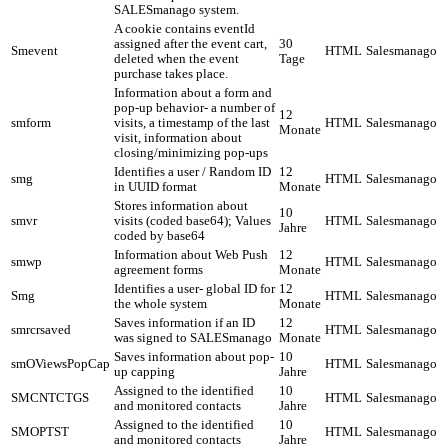
SALESmanago system.
A cookie contains eventId
assigned after the event cart,
30
Smevent
HTML
Salesmanago
deleted when the event
Tage
purchase takes place.
Information about a form and
pop-up behavior- a number of
12
smform
visits, a timestamp of the last
HTML
Salesmanago
Monate
visit, information about
closing/minimizing pop-ups
Identifies a user / Random ID
12
smg
HTML
Salesmanago
in UUID format
Monate
Stores information about
10
smvr
visits (coded base64); Values
HTML
Salesmanago
Jahre
coded by base64
Information about Web Push
12
smwp
HTML
Salesmanago
agreement forms
Monate
Identifies a user- global ID for
12
Smg
HTML
Salesmanago
the whole system
Monate
Saves information if an ID
12
smrcrsaved
HTML
Salesmanago
was signed to SALESmanago
Monate
Saves information about pop-
10
smOViewsPopCap
HTML
Salesmanago
up capping
Jahre
Assigned to the identified
10
SMCNTCTGS
HTML
Salesmanago
and monitored contacts
Jahre
Assigned to the identified
10
SMOPTST
HTML
Salesmanago
and monitored contacts
Jahre