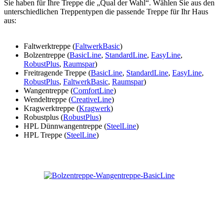
Sie haben für Ihre Treppe die „Qual der Wahl“. Wählen Sie aus den
unterschiedlichen Treppentypen die passende Treppe für Ihr Haus
aus:
Faltwerktreppe (
FaltwerkBasic
)
Bolzentreppe (
BasicLine
,
StandardLine
,
EasyLine
,
RobustPlus
,
Raumspar
)
Freitragende Treppe (
BasicLine
,
StandardLine
,
EasyLine
,
RobustPlus
,
FaltwerkBasic
,
Raumspar
)
Wangentreppe (
ComfortLine
)
Wendeltreppe (
CreativeLine
)
Kragwerktreppe (
Kragwerk
)
Robustplus (
RobustPlus
)
HPL Dünnwangentreppe (
SteelLine
)
HPL Treppe (
SteelLine
)