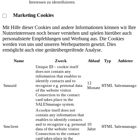
Interessen zu identifizieren.
Marketing Cookies
Mit Hilfe dieser Cookies und andere Informationen können wir Ihre
Nutzerinteressen noch besser verstehen und spielen hierüber auch
personalisierte Empfehlungen und Werbung aus. ​Die Cookies
werden von uns und unseren Werbepartnern gesetzt. Dies
ermöglicht auch eine geräteübergreifende Analyse.
Name
Zweck
Ablauf
Typ
Anbieter
Unique ID – cookie itself
does not contain any
information that enables to
identify contacts and to
12
Smuuid
recognize e.g. personal data
HTML
Salesmanago
Monate
of the website visitor.
Connection to the contact
card takes place in the
SALESmanago system.
A cookie itself does not
contain any information that
enables to identify contacts
and to recognize e.g. personal
10
Smclient
HTML
Salesmanago
data of the website visitor.
Jahre
Connection to the contact
card takes place in the