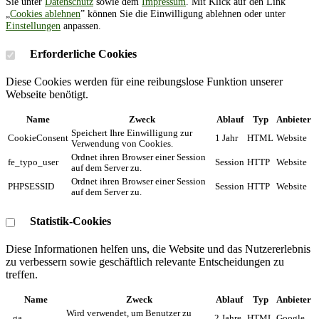
Sie unter
Datenschutz
sowie dem
Impressum
. Mit Klick auf den Link
„
Cookies ablehnen
” können Sie die Einwilligung ablehnen oder unter
Einstellungen
anpassen.
Erforderliche Cookies
Diese Cookies werden für eine reibungslose Funktion unserer
Webseite benötigt.
Name
Zweck
Ablauf
Typ
Anbieter
Speichert Ihre Einwilligung zur
CookieConsent
1 Jahr
HTML
Website
Verwendung von Cookies.
Ordnet ihren Browser einer Session
fe_typo_user
Session
HTTP
Website
auf dem Server zu.
Ordnet ihren Browser einer Session
PHPSESSID
Session
HTTP
Website
auf dem Server zu.
Statistik-Cookies
Diese Informationen helfen uns, die Website und das Nutzererlebnis
zu verbessern sowie geschäftlich relevante Entscheidungen zu
treffen.
Name
Zweck
Ablauf
Typ
Anbieter
Wird verwendet, um Benutzer zu
_ga
2 Jahre
HTML
Google