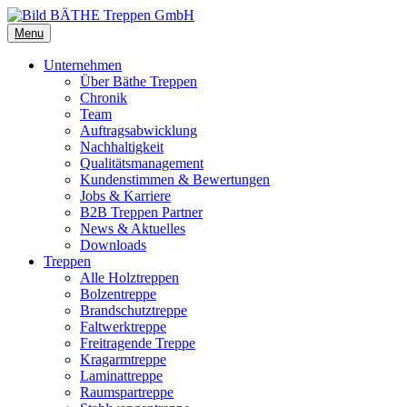
Menu
Unternehmen
Über Bäthe Treppen
Chronik
Team
Auftragsabwicklung
Nachhaltigkeit
Qualitätsmanagement
Kundenstimmen & Bewertungen
Jobs & Karriere
B2B Treppen Partner
News & Aktuelles
Downloads
Treppen
Alle Holztreppen
Bolzentreppe
Brandschutztreppe
Faltwerktreppe
Freitragende Treppe
Kragarmtreppe
Laminattreppe
Raumspartreppe