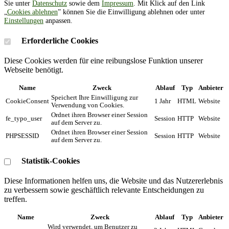
Sie unter
Datenschutz
sowie dem
Impressum
. Mit Klick auf den Link
„
Cookies ablehnen
” können Sie die Einwilligung ablehnen oder unter
Einstellungen
anpassen.
Erforderliche Cookies
Diese Cookies werden für eine reibungslose Funktion unserer
Webseite benötigt.
Name
Zweck
Ablauf
Typ
Anbieter
Speichert Ihre Einwilligung zur
CookieConsent
1 Jahr
HTML
Website
Verwendung von Cookies.
Ordnet ihren Browser einer Session
fe_typo_user
Session
HTTP
Website
auf dem Server zu.
Ordnet ihren Browser einer Session
PHPSESSID
Session
HTTP
Website
auf dem Server zu.
Statistik-Cookies
Diese Informationen helfen uns, die Website und das Nutzererlebnis
zu verbessern sowie geschäftlich relevante Entscheidungen zu
treffen.
Name
Zweck
Ablauf
Typ
Anbieter
Wird verwendet, um Benutzer zu