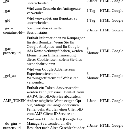
_ga
2 Jahre
HTML
Google
unterscheiden.
Wird zum Drosseln der Anfragerate
_gat
1 Tag
HTML
Google
verwendet.
Wird verwendet, um Benutzer zu
_gid
1 Tag
HTML
Google
unterscheiden.
_ga_--
Speichert den aktuellen
2 Jahre
HTML
Google
container-id--
Sessionstatus.
Enthält Informationen zu Kampagnen
für den Benutzer. Wenn Sie Ihr
Google Analytics- und Ihr Google
_gac_--
3
Ads Konto verknüpft haben, werden
HTML
Google
property-id--
Monate
Elemente zur Effizienzmessung
dieses Cookie lesen, sofern Sie dies
nicht deaktivieren.
Wird von Google AdSense zum
Experimentieren mit
3
_gcl_au
HTML
Google
Werbungseffizienz auf Webseiten
Monate
verwendet.
Enthält ein Token, das verwendet
werden kann, um eine Client-ID vom
AMP-Client-ID-Service abzurufen.
AMP_TOKEN
Andere mögliche Werte zeigen Opt-
1 Jahr
HTML
Google
out, Anfrage im Gange oder einen
Fehler beim Abrufen einer Client-ID
vom AMP Client ID Service an.
Wird von DoubleClick (Google Tag
_dc_gtm_--
Manager) verwendet, um die
2 Jahre
HTML
Google
property-id--
Besucher nach Alter, Geschlecht oder