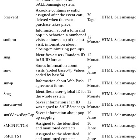
SALESmanago system.
A cookie contains eventId
assigned after the event cart,
30
Smevent
HTML
Salesmanago
deleted when the event
Tage
purchase takes place.
Information about a form and
pop-up behavior- a number of
12
smform
visits, a timestamp of the last
HTML
Salesmanago
Monate
visit, information about
closing/minimizing pop-ups
Identifies a user / Random ID
12
smg
HTML
Salesmanago
in UUID format
Monate
Stores information about
10
smvr
visits (coded base64); Values
HTML
Salesmanago
Jahre
coded by base64
Information about Web Push
12
smwp
HTML
Salesmanago
agreement forms
Monate
Identifies a user- global ID for
12
Smg
HTML
Salesmanago
the whole system
Monate
Saves information if an ID
12
smrcrsaved
HTML
Salesmanago
was signed to SALESmanago
Monate
Saves information about pop-
10
smOViewsPopCap
HTML
Salesmanago
up capping
Jahre
Assigned to the identified
10
SMCNTCTGS
HTML
Salesmanago
and monitored contacts
Jahre
Assigned to the identified
10
SMOPTST
HTML
Salesmanago
and monitored contacts
Jahre