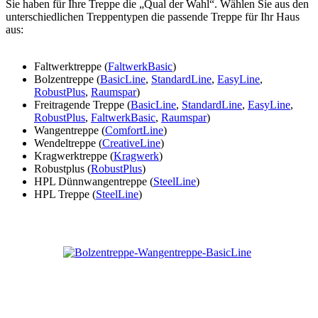
Sie haben für Ihre Treppe die „Qual der Wahl“. Wählen Sie aus den
unterschiedlichen Treppentypen die passende Treppe für Ihr Haus
aus:
Faltwerktreppe (
FaltwerkBasic
)
Bolzentreppe (
BasicLine
,
StandardLine
,
EasyLine
,
RobustPlus
,
Raumspar
)
Freitragende Treppe (
BasicLine
,
StandardLine
,
EasyLine
,
RobustPlus
,
FaltwerkBasic
,
Raumspar
)
Wangentreppe (
ComfortLine
)
Wendeltreppe (
CreativeLine
)
Kragwerktreppe (
Kragwerk
)
Robustplus (
RobustPlus
)
HPL Dünnwangentreppe (
SteelLine
)
HPL Treppe (
SteelLine
)