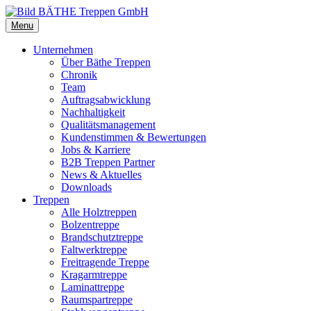
Menu
Unternehmen
Über Bäthe Treppen
Chronik
Team
Auftragsabwicklung
Nachhaltigkeit
Qualitätsmanagement
Kundenstimmen & Bewertungen
Jobs & Karriere
B2B Treppen Partner
News & Aktuelles
Downloads
Treppen
Alle Holztreppen
Bolzentreppe
Brandschutztreppe
Faltwerktreppe
Freitragende Treppe
Kragarmtreppe
Laminattreppe
Raumspartreppe