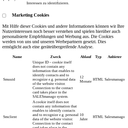
Interessen zu identifizieren.
Marketing Cookies
Mit Hilfe dieser Cookies und andere Informationen können wir Ihre
Nutzerinteressen noch besser verstehen und spielen hierüber auch
personalisierte Empfehlungen und Werbung aus. ​Die Cookies
werden von uns und unseren Werbepartnern gesetzt. Dies
ermöglicht auch eine geräteübergreifende Analyse.
Name
Zweck
Ablauf
Typ
Anbieter
Unique ID – cookie itself
does not contain any
information that enables to
identify contacts and to
12
Smuuid
recognize e.g. personal data
HTML
Salesmanago
Monate
of the website visitor.
Connection to the contact
card takes place in the
SALESmanago system.
A cookie itself does not
contain any information that
enables to identify contacts
and to recognize e.g. personal
10
Smclient
HTML
Salesmanago
data of the website visitor.
Jahre
Connection to the contact
card takes place in the