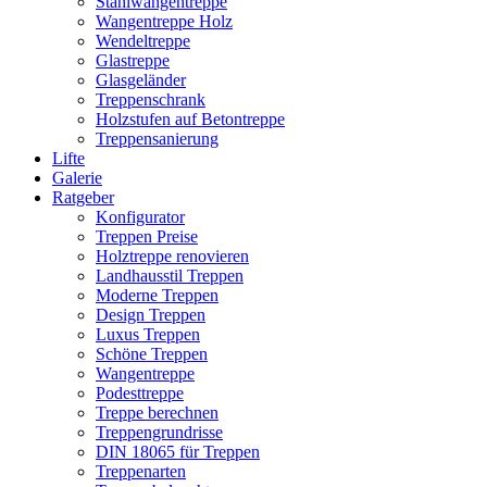
Stahlwangentreppe
Wangentreppe Holz
Wendeltreppe
Glastreppe
Glasgeländer
Treppenschrank
Holzstufen auf Betontreppe
Treppensanierung
Lifte
Galerie
Ratgeber
Konfigurator
Treppen Preise
Holztreppe renovieren
Landhausstil Treppen
Moderne Treppen
Design Treppen
Luxus Treppen
Schöne Treppen
Wangentreppe
Podesttreppe
Treppe berechnen
Treppengrundrisse
DIN 18065 für Treppen
Treppenarten