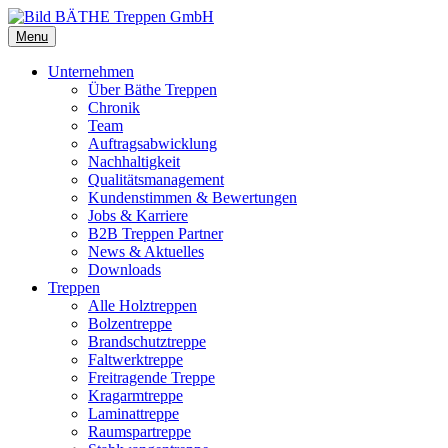
Menu
Unternehmen
Über Bäthe Treppen
Chronik
Team
Auftragsabwicklung
Nachhaltigkeit
Qualitätsmanagement
Kundenstimmen & Bewertungen
Jobs & Karriere
B2B Treppen Partner
News & Aktuelles
Downloads
Treppen
Alle Holztreppen
Bolzentreppe
Brandschutztreppe
Faltwerktreppe
Freitragende Treppe
Kragarmtreppe
Laminattreppe
Raumspartreppe