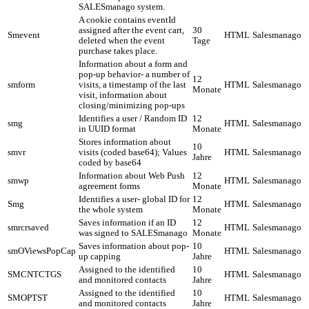
SALESmanago system.
A cookie contains eventId
assigned after the event cart,
30
Smevent
HTML
Salesmanago
deleted when the event
Tage
purchase takes place.
Information about a form and
pop-up behavior- a number of
12
smform
visits, a timestamp of the last
HTML
Salesmanago
Monate
visit, information about
closing/minimizing pop-ups
Identifies a user / Random ID
12
smg
HTML
Salesmanago
in UUID format
Monate
Stores information about
10
smvr
visits (coded base64); Values
HTML
Salesmanago
Jahre
coded by base64
Information about Web Push
12
smwp
HTML
Salesmanago
agreement forms
Monate
Identifies a user- global ID for
12
Smg
HTML
Salesmanago
the whole system
Monate
Saves information if an ID
12
smrcrsaved
HTML
Salesmanago
was signed to SALESmanago
Monate
Saves information about pop-
10
smOViewsPopCap
HTML
Salesmanago
up capping
Jahre
Assigned to the identified
10
SMCNTCTGS
HTML
Salesmanago
and monitored contacts
Jahre
Assigned to the identified
10
SMOPTST
HTML
Salesmanago
and monitored contacts
Jahre