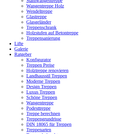
Stahlwangentreppe
Wangentreppe Holz
Wendeltreppe
Glastreppe
Glasgeländer
Treppenschrank
Holzstufen auf Betontreppe
Treppensanierung
Lifte
Galerie
Ratgeber
Konfigurator
Treppen Preise
Holztreppe renovieren
Landhausstil Treppen
Moderne Treppen
Design Treppen
Luxus Treppen
Schöne Treppen
Wangentreppe
Podesttreppe
Treppe berechnen
Treppengrundrisse
DIN 18065 für Treppen
Treppenarten