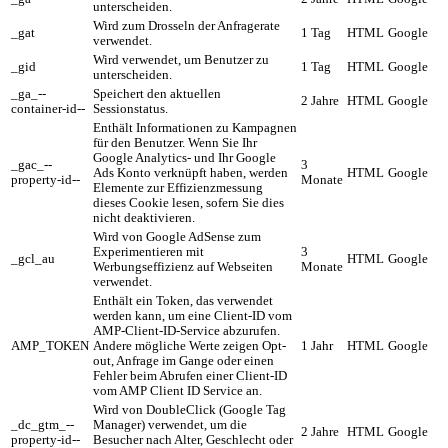
unterscheiden.
Wird zum Drosseln der Anfragerate
_gat
1 Tag
HTML
Google
verwendet.
Wird verwendet, um Benutzer zu
_gid
1 Tag
HTML
Google
unterscheiden.
_ga_--
Speichert den aktuellen
2 Jahre
HTML
Google
container-id--
Sessionstatus.
Enthält Informationen zu Kampagnen
für den Benutzer. Wenn Sie Ihr
Google Analytics- und Ihr Google
_gac_--
3
Ads Konto verknüpft haben, werden
HTML
Google
property-id--
Monate
Elemente zur Effizienzmessung
dieses Cookie lesen, sofern Sie dies
nicht deaktivieren.
Wird von Google AdSense zum
Experimentieren mit
3
_gcl_au
HTML
Google
Werbungseffizienz auf Webseiten
Monate
verwendet.
Enthält ein Token, das verwendet
werden kann, um eine Client-ID vom
AMP-Client-ID-Service abzurufen.
AMP_TOKEN
Andere mögliche Werte zeigen Opt-
1 Jahr
HTML
Google
out, Anfrage im Gange oder einen
Fehler beim Abrufen einer Client-ID
vom AMP Client ID Service an.
Wird von DoubleClick (Google Tag
_dc_gtm_--
Manager) verwendet, um die
2 Jahre
HTML
Google
property-id--
Besucher nach Alter, Geschlecht oder