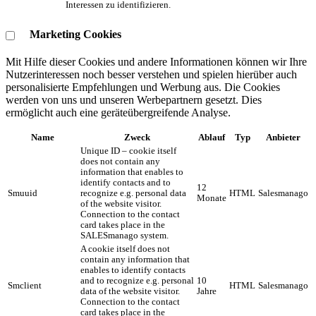
Interessen zu identifizieren.
Marketing Cookies
Mit Hilfe dieser Cookies und andere Informationen können wir Ihre
Nutzerinteressen noch besser verstehen und spielen hierüber auch
personalisierte Empfehlungen und Werbung aus. ​Die Cookies
werden von uns und unseren Werbepartnern gesetzt. Dies
ermöglicht auch eine geräteübergreifende Analyse.
Name
Zweck
Ablauf
Typ
Anbieter
Unique ID – cookie itself
does not contain any
information that enables to
identify contacts and to
12
Smuuid
recognize e.g. personal data
HTML
Salesmanago
Monate
of the website visitor.
Connection to the contact
card takes place in the
SALESmanago system.
A cookie itself does not
contain any information that
enables to identify contacts
and to recognize e.g. personal
10
Smclient
HTML
Salesmanago
data of the website visitor.
Jahre
Connection to the contact
card takes place in the