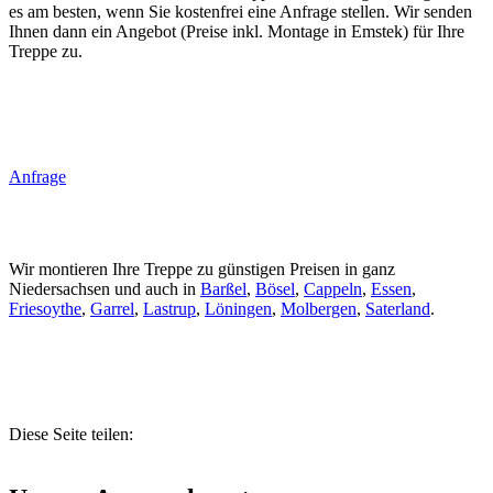
es am besten, wenn Sie kostenfrei eine Anfrage stellen. Wir senden
Ihnen dann ein Angebot (Preise inkl. Montage in Emstek) für Ihre
Treppe zu.
Anfrage
Wir montieren Ihre Treppe zu günstigen Preisen in ganz
Niedersachsen und auch in
Barßel
,
Bösel
,
Cappeln
,
Essen
,
Friesoythe
,
Garrel
,
Lastrup
,
Löningen
,
Molbergen
,
Saterland
.
Diese Seite teilen: