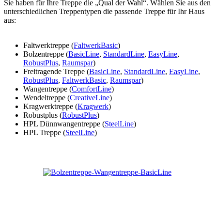
Sie haben für Ihre Treppe die „Qual der Wahl“. Wählen Sie aus den
unterschiedlichen Treppentypen die passende Treppe für Ihr Haus
aus:
Faltwerktreppe (
FaltwerkBasic
)
Bolzentreppe (
BasicLine
,
StandardLine
,
EasyLine
,
RobustPlus
,
Raumspar
)
Freitragende Treppe (
BasicLine
,
StandardLine
,
EasyLine
,
RobustPlus
,
FaltwerkBasic
,
Raumspar
)
Wangentreppe (
ComfortLine
)
Wendeltreppe (
CreativeLine
)
Kragwerktreppe (
Kragwerk
)
Robustplus (
RobustPlus
)
HPL Dünnwangentreppe (
SteelLine
)
HPL Treppe (
SteelLine
)