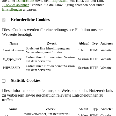
Sie unter
Datenschutz
sowie dem
Impressum
. Mit Klick auf den Link
„
Cookies ablehnen
” können Sie die Einwilligung ablehnen oder unter
Einstellungen
anpassen.
Erforderliche Cookies
Diese Cookies werden für eine reibungslose Funktion unserer
Webseite benötigt.
Name
Zweck
Ablauf
Typ
Anbieter
Speichert Ihre Einwilligung zur
CookieConsent
1 Jahr
HTML
Website
Verwendung von Cookies.
Ordnet ihren Browser einer Session
fe_typo_user
Session
HTTP
Website
auf dem Server zu.
Ordnet ihren Browser einer Session
PHPSESSID
Session
HTTP
Website
auf dem Server zu.
Statistik-Cookies
Diese Informationen helfen uns, die Website und das Nutzererlebnis
zu verbessern sowie geschäftlich relevante Entscheidungen zu
treffen.
Name
Zweck
Ablauf
Typ
Anbieter
Wird verwendet, um Benutzer zu
_ga
2 Jahre
HTML
Google