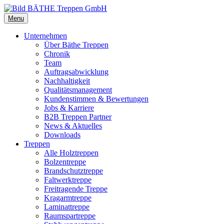
Menu
Unternehmen
Über Bäthe Treppen
Chronik
Team
Auftragsabwicklung
Nachhaltigkeit
Qualitätsmanagement
Kundenstimmen & Bewertungen
Jobs & Karriere
B2B Treppen Partner
News & Aktuelles
Downloads
Treppen
Alle Holztreppen
Bolzentreppe
Brandschutztreppe
Faltwerktreppe
Freitragende Treppe
Kragarmtreppe
Laminattreppe
Raumspartreppe