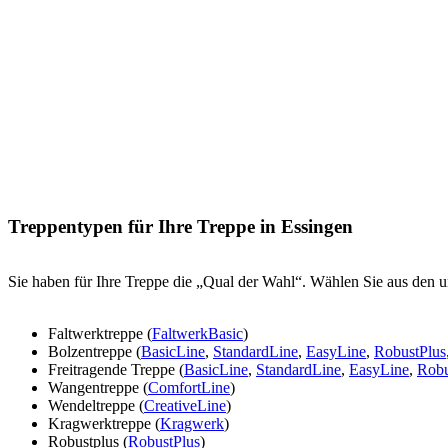
Treppentypen für Ihre Treppe in Essingen
Sie haben für Ihre Treppe die „Qual der Wahl“. Wählen Sie aus den u
Faltwerktreppe (
FaltwerkBasic
)
Bolzentreppe (
BasicLine
,
StandardLine
,
EasyLine
,
RobustPlus
Freitragende Treppe (
BasicLine
,
StandardLine
,
EasyLine
,
Robu
Wangentreppe (
ComfortLine
)
Wendeltreppe (
CreativeLine
)
Kragwerktreppe (
Kragwerk
)
Robustplus (
RobustPlus
)