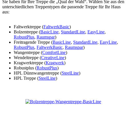
Sie haben für Ihre Treppe die „Qual der Wahl“. Wählen Sie aus den
unterschiedlichen Treppentypen die passende Treppe für Ihr Haus
aus:
Faltwerktreppe (
FaltwerkBasic
)
Bolzentreppe (
BasicLine
,
StandardLine
,
EasyLine
,
RobustPlus
,
Raumspar
)
Freitragende Treppe (
BasicLine
,
StandardLine
,
EasyLine
,
RobustPlus
,
FaltwerkBasic
,
Raumspar
)
Wangentreppe (
ComfortLine
)
Wendeltreppe (
CreativeLine
)
Kragwerktreppe (
Kragwerk
)
Robustplus (
RobustPlus
)
HPL Dünnwangentreppe (
SteelLine
)
HPL Treppe (
SteelLine
)