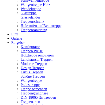
Stahlwangentreppe
Wangentreppe Holz
Wendeltreppe
Glastreppe
Glasgeländer
Treppenschrank
Holzstufen auf Betontreppe
Treppensanierung
Lifte
Galerie
Ratgeber
Konfigurator
Treppen Preise
Holztreppe renovieren
Landhausstil Treppen
Moderne Treppen
Design Treppen
Luxus Treppen
Schöne Treppen
Wangentreppe
Podesttreppe
Treppe berechnen
Treppengrundrisse
DIN 18065 für Treppen
Treppenarten