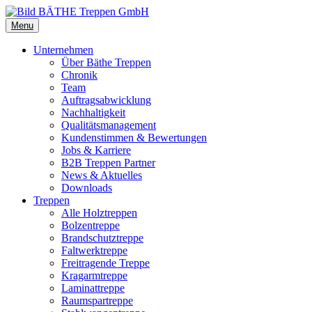
Menu
Unternehmen
Über Bäthe Treppen
Chronik
Team
Auftragsabwicklung
Nachhaltigkeit
Qualitätsmanagement
Kundenstimmen & Bewertungen
Jobs & Karriere
B2B Treppen Partner
News & Aktuelles
Downloads
Treppen
Alle Holztreppen
Bolzentreppe
Brandschutztreppe
Faltwerktreppe
Freitragende Treppe
Kragarmtreppe
Laminattreppe
Raumspartreppe