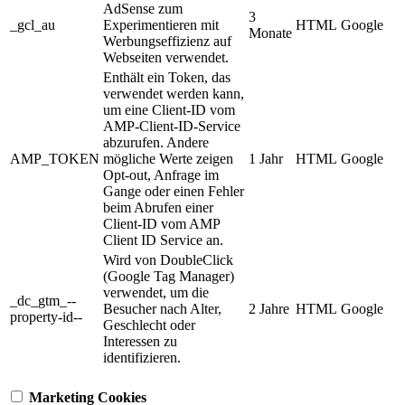
AdSense zum
3
_gcl_au
Experimentieren mit
HTML
Google
Monate
Werbungseffizienz auf
Webseiten verwendet.
Enthält ein Token, das
verwendet werden kann,
um eine Client-ID vom
AMP-Client-ID-Service
abzurufen. Andere
AMP_TOKEN
mögliche Werte zeigen
1 Jahr
HTML
Google
Opt-out, Anfrage im
Gange oder einen Fehler
beim Abrufen einer
Client-ID vom AMP
Client ID Service an.
Wird von DoubleClick
(Google Tag Manager)
verwendet, um die
_dc_gtm_--
Besucher nach Alter,
2 Jahre
HTML
Google
property-id--
Geschlecht oder
Interessen zu
identifizieren.
Marketing Cookies