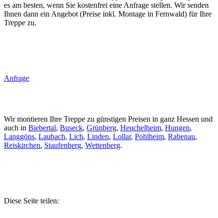
es am besten, wenn Sie kostenfrei eine Anfrage stellen. Wir senden
Ihnen dann ein Angebot (Preise inkl. Montage in Fernwald) für Ihre
Treppe zu.
Anfrage
Wir montieren Ihre Treppe zu günstigen Preisen in ganz Hessen und
auch in
Biebertal
,
Buseck
,
Grünberg
,
Heuchelheim
,
Hungen
,
Langgöns
,
Laubach
,
Lich
,
Linden
,
Lollar
,
Pohlheim
,
Rabenau
,
Reiskirchen
,
Staufenberg
,
Wettenberg
.
Diese Seite teilen: