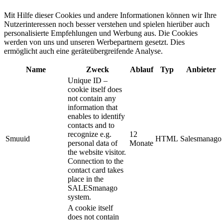
Mit Hilfe dieser Cookies und andere Informationen können wir Ihre
Nutzerinteressen noch besser verstehen und spielen hierüber auch
personalisierte Empfehlungen und Werbung aus. ​Die Cookies
werden von uns und unseren Werbepartnern gesetzt. Dies
ermöglicht auch eine geräteübergreifende Analyse.
Name
Zweck
Ablauf
Typ
Anbieter
Unique ID –
cookie itself does
not contain any
information that
enables to identify
contacts and to
recognize e.g.
12
Smuuid
HTML
Salesmanago
personal data of
Monate
the website visitor.
Connection to the
contact card takes
place in the
SALESmanago
system.
A cookie itself
does not contain