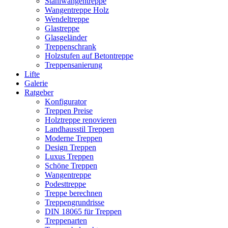
Stahlwangentreppe
Wangentreppe Holz
Wendeltreppe
Glastreppe
Glasgeländer
Treppenschrank
Holzstufen auf Betontreppe
Treppensanierung
Lifte
Galerie
Ratgeber
Konfigurator
Treppen Preise
Holztreppe renovieren
Landhausstil Treppen
Moderne Treppen
Design Treppen
Luxus Treppen
Schöne Treppen
Wangentreppe
Podesttreppe
Treppe berechnen
Treppengrundrisse
DIN 18065 für Treppen
Treppenarten