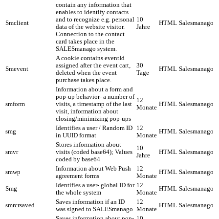
contain any information that
enables to identify contacts
and to recognize e.g. personal
10
Smclient
HTML
Salesmanago
data of the website visitor.
Jahre
Connection to the contact
card takes place in the
SALESmanago system.
A cookie contains eventId
assigned after the event cart,
30
Smevent
HTML
Salesmanago
deleted when the event
Tage
purchase takes place.
Information about a form and
pop-up behavior- a number of
12
smform
visits, a timestamp of the last
HTML
Salesmanago
Monate
visit, information about
closing/minimizing pop-ups
Identifies a user / Random ID
12
smg
HTML
Salesmanago
in UUID format
Monate
Stores information about
10
smvr
visits (coded base64); Values
HTML
Salesmanago
Jahre
coded by base64
Information about Web Push
12
smwp
HTML
Salesmanago
agreement forms
Monate
Identifies a user- global ID for
12
Smg
HTML
Salesmanago
the whole system
Monate
Saves information if an ID
12
smrcrsaved
HTML
Salesmanago
was signed to SALESmanago
Monate
Saves information about pop-
10