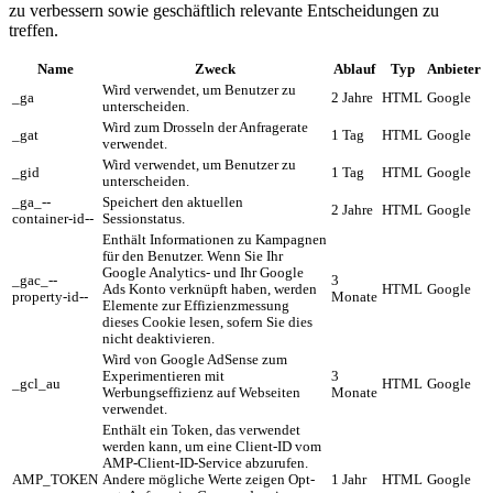
zu verbessern sowie geschäftlich relevante Entscheidungen zu
treffen.
Name
Zweck
Ablauf
Typ
Anbieter
Wird verwendet, um Benutzer zu
_ga
2 Jahre
HTML
Google
unterscheiden.
Wird zum Drosseln der Anfragerate
_gat
1 Tag
HTML
Google
verwendet.
Wird verwendet, um Benutzer zu
_gid
1 Tag
HTML
Google
unterscheiden.
_ga_--
Speichert den aktuellen
2 Jahre
HTML
Google
container-id--
Sessionstatus.
Enthält Informationen zu Kampagnen
für den Benutzer. Wenn Sie Ihr
Google Analytics- und Ihr Google
_gac_--
3
Ads Konto verknüpft haben, werden
HTML
Google
property-id--
Monate
Elemente zur Effizienzmessung
dieses Cookie lesen, sofern Sie dies
nicht deaktivieren.
Wird von Google AdSense zum
Experimentieren mit
3
_gcl_au
HTML
Google
Werbungseffizienz auf Webseiten
Monate
verwendet.
Enthält ein Token, das verwendet
werden kann, um eine Client-ID vom
AMP-Client-ID-Service abzurufen.
AMP_TOKEN
Andere mögliche Werte zeigen Opt-
1 Jahr
HTML
Google