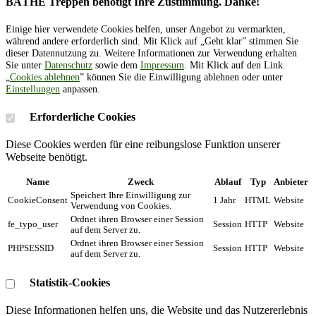
BÄTHE Treppen benötigt Ihre Zustimmung. Danke!
Einige hier verwendete Cookies helfen, unser Angebot zu vermarkten,
während andere erforderlich sind. Mit Klick auf „Geht klar” stimmen Sie
dieser Datennutzung zu. Weitere Informationen zur Verwendung erhalten
Sie unter
Datenschutz
sowie dem
Impressum
. Mit Klick auf den Link
„
Cookies ablehnen
” können Sie die Einwilligung ablehnen oder unter
Einstellungen
anpassen.
Erforderliche Cookies
Diese Cookies werden für eine reibungslose Funktion unserer
Webseite benötigt.
Name
Zweck
Ablauf
Typ
Anbieter
Speichert Ihre Einwilligung zur
CookieConsent
1 Jahr
HTML
Website
Verwendung von Cookies.
Ordnet ihren Browser einer Session
fe_typo_user
Session
HTTP
Website
auf dem Server zu.
Ordnet ihren Browser einer Session
PHPSESSID
Session
HTTP
Website
auf dem Server zu.
Statistik-Cookies
Diese Informationen helfen uns, die Website und das Nutzererlebnis