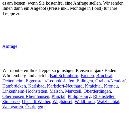
es am besten, wenn Sie kostenfrei eine Anfrage stellen. Wir senden
Ihnen dann ein Angebot (Preise inkl. Montage in Forst) für Ihre
Treppe zu.
Anfrage
Wir montieren Ihre Treppe zu günstigen Preisen in ganz Baden-
Württemberg und auch in
Bad Schönborn
,
Bretten
,
Bruchsal
,
Dettenheim
,
Eggenstein-Leopoldshafen
,
Ettlingen
,
Graben-Neudorf
,
Hambrücken
,
Karlsbad
,
Karlsdorf-Neuthard
,
Kraichtal
,
Kronau
,
Linkenheim-Hochstetten
,
Malsch
,
Marxzell
,
Oberderdingen
,
Oberhausen-Rheinhausen
,
Pfinztal
,
Philippsburg
,
Rheinstetten
,
Stutensee
,
Ubstadt-Weiher
,
Waghäusel
,
Waldbronn
,
Walzbachtal
,
Weingarten
,
Östringen
.