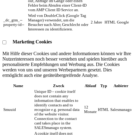
out, Anfrage im Gange oder einen
Fehler beim Abrufen einer Client-ID
vom AMP Client ID Service an.
Wird von DoubleClick (Google Tag
_dc_gtm_--
Manager) verwendet, um die
2 Jahre
HTML
Google
property-id--
Besucher nach Alter, Geschlecht oder
Interessen zu identifizieren.
Marketing Cookies
Mit Hilfe dieser Cookies und andere Informationen können wir Ihre
Nutzerinteressen noch besser verstehen und spielen hierüber auch
personalisierte Empfehlungen und Werbung aus. ​Die Cookies
werden von uns und unseren Werbepartnern gesetzt. Dies
ermöglicht auch eine geräteübergreifende Analyse.
Name
Zweck
Ablauf
Typ
Anbieter
Unique ID – cookie itself
does not contain any
information that enables to
identify contacts and to
12
Smuuid
recognize e.g. personal data
HTML
Salesmanago
Monate
of the website visitor.
Connection to the contact
card takes place in the
SALESmanago system.
A cookie itself does not