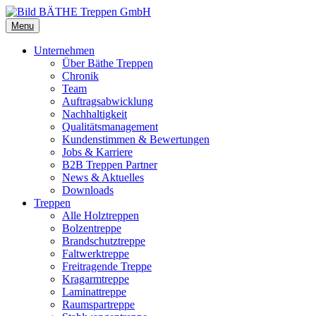
Menu
Unternehmen
Über Bäthe Treppen
Chronik
Team
Auftragsabwicklung
Nachhaltigkeit
Qualitätsmanagement
Kundenstimmen & Bewertungen
Jobs & Karriere
B2B Treppen Partner
News & Aktuelles
Downloads
Treppen
Alle Holztreppen
Bolzentreppe
Brandschutztreppe
Faltwerktreppe
Freitragende Treppe
Kragarmtreppe
Laminattreppe
Raumspartreppe