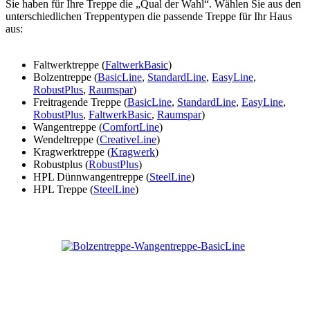
Sie haben für Ihre Treppe die „Qual der Wahl“. Wählen Sie aus den
unterschiedlichen Treppentypen die passende Treppe für Ihr Haus
aus:
Faltwerktreppe (
FaltwerkBasic
)
Bolzentreppe (
BasicLine
,
StandardLine
,
EasyLine
,
RobustPlus
,
Raumspar
)
Freitragende Treppe (
BasicLine
,
StandardLine
,
EasyLine
,
RobustPlus
,
FaltwerkBasic
,
Raumspar
)
Wangentreppe (
ComfortLine
)
Wendeltreppe (
CreativeLine
)
Kragwerktreppe (
Kragwerk
)
Robustplus (
RobustPlus
)
HPL Dünnwangentreppe (
SteelLine
)
HPL Treppe (
SteelLine
)