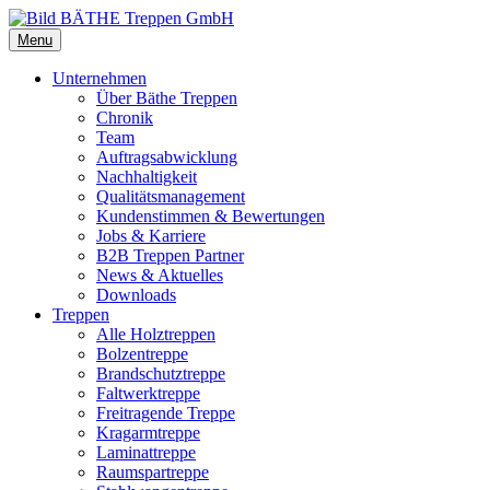
Menu
Unternehmen
Über Bäthe Treppen
Chronik
Team
Auftragsabwicklung
Nachhaltigkeit
Qualitätsmanagement
Kundenstimmen & Bewertungen
Jobs & Karriere
B2B Treppen Partner
News & Aktuelles
Downloads
Treppen
Alle Holztreppen
Bolzentreppe
Brandschutztreppe
Faltwerktreppe
Freitragende Treppe
Kragarmtreppe
Laminattreppe
Raumspartreppe