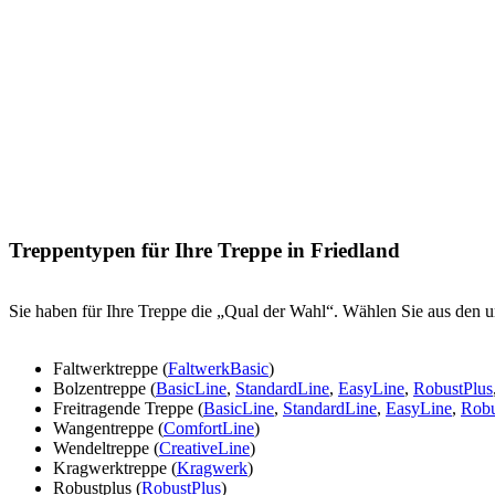
Treppentypen für Ihre Treppe in Friedland
Sie haben für Ihre Treppe die „Qual der Wahl“. Wählen Sie aus den u
Faltwerktreppe (
FaltwerkBasic
)
Bolzentreppe (
BasicLine
,
StandardLine
,
EasyLine
,
RobustPlus
Freitragende Treppe (
BasicLine
,
StandardLine
,
EasyLine
,
Robu
Wangentreppe (
ComfortLine
)
Wendeltreppe (
CreativeLine
)
Kragwerktreppe (
Kragwerk
)
Robustplus (
RobustPlus
)