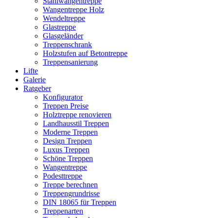
Stahlwangentreppe
Wangentreppe Holz
Wendeltreppe
Glastreppe
Glasgeländer
Treppenschrank
Holzstufen auf Betontreppe
Treppensanierung
Lifte
Galerie
Ratgeber
Konfigurator
Treppen Preise
Holztreppe renovieren
Landhausstil Treppen
Moderne Treppen
Design Treppen
Luxus Treppen
Schöne Treppen
Wangentreppe
Podesttreppe
Treppe berechnen
Treppengrundrisse
DIN 18065 für Treppen
Treppenarten