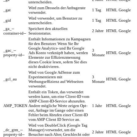
unterscheiden.
Wird zum Drosseln der Anfragerate
_gat
1 Tag
HTML
Google
verwendet.
Wird verwendet, um Benutzer zu
_gid
1 Tag
HTML
Google
unterscheiden.
_ga_--
Speichert den aktuellen
2 Jahre
HTML
Google
container-id--
Sessionstatus.
Enthält Informationen zu Kampagnen
für den Benutzer. Wenn Sie Ihr
Google Analytics- und Ihr Google
_gac_--
3
Ads Konto verknüpft haben, werden
HTML
Google
property-id--
Monate
Elemente zur Effizienzmessung
dieses Cookie lesen, sofern Sie dies
nicht deaktivieren.
Wird von Google AdSense zum
Experimentieren mit
3
_gcl_au
HTML
Google
Werbungseffizienz auf Webseiten
Monate
verwendet.
Enthält ein Token, das verwendet
werden kann, um eine Client-ID vom
AMP-Client-ID-Service abzurufen.
AMP_TOKEN
Andere mögliche Werte zeigen Opt-
1 Jahr
HTML
Google
out, Anfrage im Gange oder einen
Fehler beim Abrufen einer Client-ID
vom AMP Client ID Service an.
Wird von DoubleClick (Google Tag
_dc_gtm_--
Manager) verwendet, um die
2 Jahre
HTML
Google
property-id--
Besucher nach Alter, Geschlecht oder