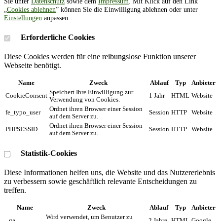
Sie unter
Datenschutz
sowie dem
Impressum
. Mit Klick auf den Link
„
Cookies ablehnen
” können Sie die Einwilligung ablehnen oder unter
Einstellungen
anpassen.
Erforderliche Cookies
Diese Cookies werden für eine reibungslose Funktion unserer
Webseite benötigt.
Name
Zweck
Ablauf
Typ
Anbieter
Speichert Ihre Einwilligung zur
CookieConsent
1 Jahr
HTML
Website
Verwendung von Cookies.
Ordnet ihren Browser einer Session
fe_typo_user
Session
HTTP
Website
auf dem Server zu.
Ordnet ihren Browser einer Session
PHPSESSID
Session
HTTP
Website
auf dem Server zu.
Statistik-Cookies
Diese Informationen helfen uns, die Website und das Nutzererlebnis
zu verbessern sowie geschäftlich relevante Entscheidungen zu
treffen.
Name
Zweck
Ablauf
Typ
Anbieter
Wird verwendet, um Benutzer zu
_ga
2 Jahre
HTML
Google