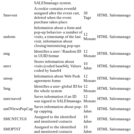
SALESmanago system.
A cookie contains eventId
assigned after the event cart,
30
Smevent
HTML
Salesmanago
deleted when the event
Tage
purchase takes place.
Information about a form and
pop-up behavior- a number of
12
smform
visits, a timestamp of the last
HTML
Salesmanago
Monate
visit, information about
closing/minimizing pop-ups
Identifies a user / Random ID
12
smg
HTML
Salesmanago
in UUID format
Monate
Stores information about
10
smvr
visits (coded base64); Values
HTML
Salesmanago
Jahre
coded by base64
Information about Web Push
12
smwp
HTML
Salesmanago
agreement forms
Monate
Identifies a user- global ID for
12
Smg
HTML
Salesmanago
the whole system
Monate
Saves information if an ID
12
smrcrsaved
HTML
Salesmanago
was signed to SALESmanago
Monate
Saves information about pop-
10
smOViewsPopCap
HTML
Salesmanago
up capping
Jahre
Assigned to the identified
10
SMCNTCTGS
HTML
Salesmanago
and monitored contacts
Jahre
Assigned to the identified
10
SMOPTST
HTML
Salesmanago
and monitored contacts
Jahre