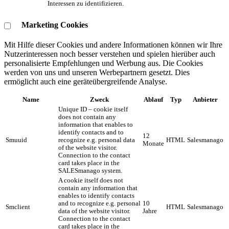
Interessen zu identifizieren.
Marketing Cookies
Mit Hilfe dieser Cookies und andere Informationen können wir Ihre
Nutzerinteressen noch besser verstehen und spielen hierüber auch
personalisierte Empfehlungen und Werbung aus. ​Die Cookies
werden von uns und unseren Werbepartnern gesetzt. Dies
ermöglicht auch eine geräteübergreifende Analyse.
Name
Zweck
Ablauf
Typ
Anbieter
Unique ID – cookie itself
does not contain any
information that enables to
identify contacts and to
12
Smuuid
recognize e.g. personal data
HTML
Salesmanago
Monate
of the website visitor.
Connection to the contact
card takes place in the
SALESmanago system.
A cookie itself does not
contain any information that
enables to identify contacts
and to recognize e.g. personal
10
Smclient
HTML
Salesmanago
data of the website visitor.
Jahre
Connection to the contact
card takes place in the