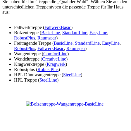
Sie haben für Ihre Treppe die „Qual der Wahl“. Wählen Sie aus den
unterschiedlichen Treppentypen die passende Treppe für Ihr Haus
aus:
Faltwerktreppe (
FaltwerkBasic
)
Bolzentreppe (
BasicLine
,
StandardLine
,
EasyLine
,
RobustPlus
,
Raumspar
)
Freitragende Treppe (
BasicLine
,
StandardLine
,
EasyLine
,
RobustPlus
,
FaltwerkBasic
,
Raumspar
)
Wangentreppe (
ComfortLine
)
Wendeltreppe (
CreativeLine
)
Kragwerktreppe (
Kragwerk
)
Robustplus (
RobustPlus
)
HPL Dünnwangentreppe (
SteelLine
)
HPL Treppe (
SteelLine
)