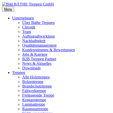
Menu
Unternehmen
Über Bäthe Treppen
Chronik
Team
Auftragsabwicklung
Nachhaltigkeit
Qualitätsmanagement
Kundenstimmen & Bewertungen
Jobs & Karriere
B2B Treppen Partner
News & Aktuelles
Downloads
Treppen
Alle Holztreppen
Bolzentreppe
Brandschutztreppe
Faltwerktreppe
Freitragende Treppe
Kragarmtreppe
Laminattreppe
Raumspartreppe