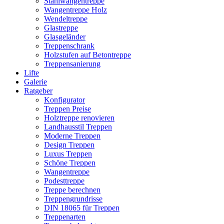
Stahlwangentreppe
Wangentreppe Holz
Wendeltreppe
Glastreppe
Glasgeländer
Treppenschrank
Holzstufen auf Betontreppe
Treppensanierung
Lifte
Galerie
Ratgeber
Konfigurator
Treppen Preise
Holztreppe renovieren
Landhausstil Treppen
Moderne Treppen
Design Treppen
Luxus Treppen
Schöne Treppen
Wangentreppe
Podesttreppe
Treppe berechnen
Treppengrundrisse
DIN 18065 für Treppen
Treppenarten