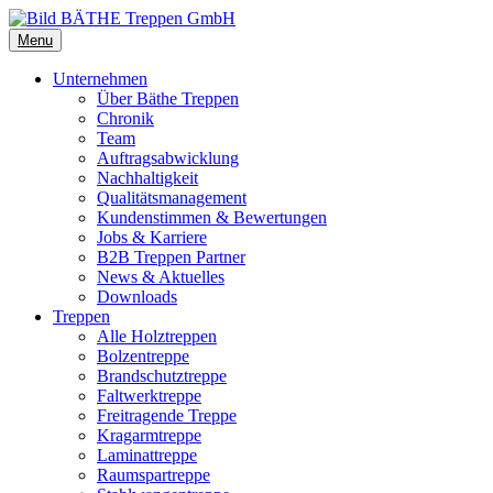
Menu
Unternehmen
Über Bäthe Treppen
Chronik
Team
Auftragsabwicklung
Nachhaltigkeit
Qualitätsmanagement
Kundenstimmen & Bewertungen
Jobs & Karriere
B2B Treppen Partner
News & Aktuelles
Downloads
Treppen
Alle Holztreppen
Bolzentreppe
Brandschutztreppe
Faltwerktreppe
Freitragende Treppe
Kragarmtreppe
Laminattreppe
Raumspartreppe