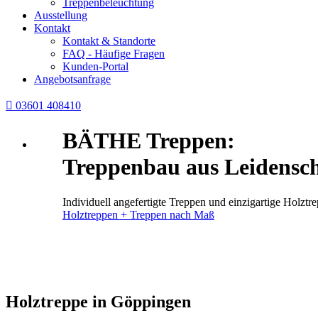
Treppenbeleuchtung
Ausstellung
Kontakt
Kontakt & Standorte
FAQ - Häufige Fragen
Kunden-Portal
Angebotsanfrage

03601 408410
BÄTHE Treppen:
Treppenbau aus Leidensch
Individuell angefertigte Treppen und einzigartige Holz
Holztreppen + Treppen nach Maß
Holztreppe in Göppingen