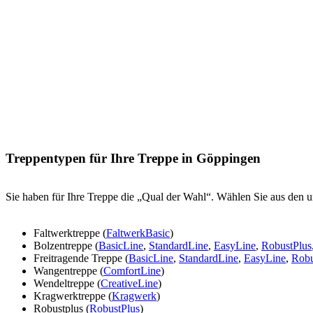
Treppentypen für Ihre Treppe in Göppingen
Sie haben für Ihre Treppe die „Qual der Wahl“. Wählen Sie aus den u
Faltwerktreppe (
FaltwerkBasic
)
Bolzentreppe (
BasicLine
,
StandardLine
,
EasyLine
,
RobustPlus
Freitragende Treppe (
BasicLine
,
StandardLine
,
EasyLine
,
Robu
Wangentreppe (
ComfortLine
)
Wendeltreppe (
CreativeLine
)
Kragwerktreppe (
Kragwerk
)
Robustplus (
RobustPlus
)