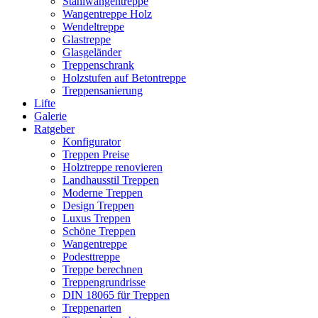
Stahlwangentreppe
Wangentreppe Holz
Wendeltreppe
Glastreppe
Glasgeländer
Treppenschrank
Holzstufen auf Betontreppe
Treppensanierung
Lifte
Galerie
Ratgeber
Konfigurator
Treppen Preise
Holztreppe renovieren
Landhausstil Treppen
Moderne Treppen
Design Treppen
Luxus Treppen
Schöne Treppen
Wangentreppe
Podesttreppe
Treppe berechnen
Treppengrundrisse
DIN 18065 für Treppen
Treppenarten