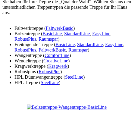
Sie haben für Ihre Treppe die „Qual der Wahl“. Wählen Sie aus den
unterschiedlichen Treppentypen die passende Treppe für Ihr Haus
aus:
Faltwerktreppe (
FaltwerkBasic
)
Bolzentreppe (
BasicLine
,
StandardLine
,
EasyLine
,
RobustPlus
,
Raumspar
)
Freitragende Treppe (
BasicLine
,
StandardLine
,
EasyLine
,
RobustPlus
,
FaltwerkBasic
,
Raumspar
)
Wangentreppe (
ComfortLine
)
Wendeltreppe (
CreativeLine
)
Kragwerktreppe (
Kragwerk
)
Robustplus (
RobustPlus
)
HPL Dünnwangentreppe (
SteelLine
)
HPL Treppe (
SteelLine
)