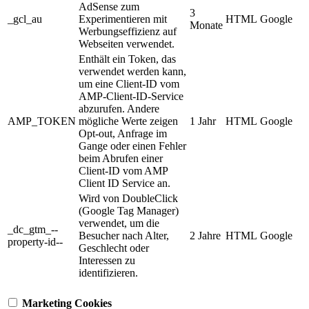
AdSense zum
3
_gcl_au
Experimentieren mit
HTML
Google
Monate
Werbungseffizienz auf
Webseiten verwendet.
Enthält ein Token, das
verwendet werden kann,
um eine Client-ID vom
AMP-Client-ID-Service
abzurufen. Andere
AMP_TOKEN
mögliche Werte zeigen
1 Jahr
HTML
Google
Opt-out, Anfrage im
Gange oder einen Fehler
beim Abrufen einer
Client-ID vom AMP
Client ID Service an.
Wird von DoubleClick
(Google Tag Manager)
verwendet, um die
_dc_gtm_--
Besucher nach Alter,
2 Jahre
HTML
Google
property-id--
Geschlecht oder
Interessen zu
identifizieren.
Marketing Cookies