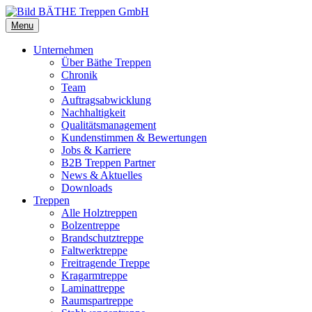
Menu
Unternehmen
Über Bäthe Treppen
Chronik
Team
Auftragsabwicklung
Nachhaltigkeit
Qualitätsmanagement
Kundenstimmen & Bewertungen
Jobs & Karriere
B2B Treppen Partner
News & Aktuelles
Downloads
Treppen
Alle Holztreppen
Bolzentreppe
Brandschutztreppe
Faltwerktreppe
Freitragende Treppe
Kragarmtreppe
Laminattreppe
Raumspartreppe