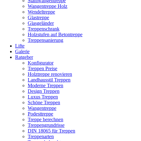
Stahlwangentreppe
Wangentreppe Holz
Wendeltreppe
Glastreppe
Glasgeländer
Treppenschrank
Holzstufen auf Betontreppe
Treppensanierung
Lifte
Galerie
Ratgeber
Konfigurator
Treppen Preise
Holztreppe renovieren
Landhausstil Treppen
Moderne Treppen
Design Treppen
Luxus Treppen
Schöne Treppen
Wangentreppe
Podesttreppe
Treppe berechnen
Treppengrundrisse
DIN 18065 für Treppen
Treppenarten