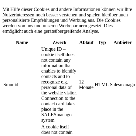
Mit Hilfe dieser Cookies und andere Informationen können wir Ihre
Nutzerinteressen noch besser verstehen und spielen hierüber auch
personalisierte Empfehlungen und Werbung aus. ​Die Cookies
werden von uns und unseren Werbepartnern gesetzt. Dies
ermöglicht auch eine geräteübergreifende Analyse.
Name
Zweck
Ablauf
Typ
Anbieter
Unique ID –
cookie itself does
not contain any
information that
enables to identify
contacts and to
recognize e.g.
12
Smuuid
HTML
Salesmanago
personal data of
Monate
the website visitor.
Connection to the
contact card takes
place in the
SALESmanago
system.
A cookie itself
does not contain