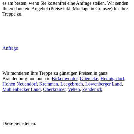
es am besten, wenn Sie kostenfrei eine Anfrage stellen. Wir senden
Ihnen dann ein Angebot (Preise inkl. Montage in Gransee) für Ihre
Treppe zu.
Anfrage
Wir montieren Ihre Treppe zu günstigen Preisen in ganz
Brandenburg und auch in
Birkenwerder
,
Glienicke
,
Hennigsdorf
,
Hohen Neuendorf
,
Kremmen
,
Leegebruch
,
Löwenberger Land
,
Mühlenbecker Land
,
Oberkrämer
,
Velten
,
Zehdenick
.
Diese Seite teilen: