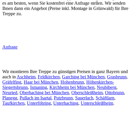
es am besten, wenn Sie kostenfrei eine Anfrage stellen. Wir senden
Ihnen dann ein Angebot (Preise inkl. Montage in Grünwald) für Ihre
Treppe zu.
Anfrage
Wir montieren Ihre Treppe zu günstigen Preisen in ganz Bayern und
auch in
Aschheim
,
Feldkirchen
,
Garching bei München
,
Grasbrunn
,
Gräfelfing
,
Haar bei München
,
Hohenbrunn
,
Höhenkirchen-
Siegertsbrunn
,
Ismaning
,
Kirchheim bei München
,
Neubiberg
,
Neuried
,
Oberhaching bei München
,
Oberschleißheim
,
Ottobrunn
,
Planegg
,
Pullach im Isartal
,
Putzbrunn
,
Sauerlach
,
Schäftlarn
,
Taufkirchen
,
Unterföhring
,
Unterhaching
,
Unterschleißheim
.