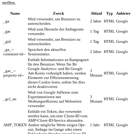
treffen.
Name
Zweck
Ablauf
Typ
Anbieter
Wird verwendet, um Benutzer zu
_ga
2 Jahre
HTML
Google
unterscheiden.
Wird zum Drosseln der Anfragerate
_gat
1 Tag
HTML
Google
verwendet.
Wird verwendet, um Benutzer zu
_gid
1 Tag
HTML
Google
unterscheiden.
_ga_--
Speichert den aktuellen
2 Jahre
HTML
Google
container-id--
Sessionstatus.
Enthält Informationen zu Kampagnen
für den Benutzer. Wenn Sie Ihr
Google Analytics- und Ihr Google
_gac_--
3
Ads Konto verknüpft haben, werden
HTML
Google
property-id--
Monate
Elemente zur Effizienzmessung
dieses Cookie lesen, sofern Sie dies
nicht deaktivieren.
Wird von Google AdSense zum
Experimentieren mit
3
_gcl_au
HTML
Google
Werbungseffizienz auf Webseiten
Monate
verwendet.
Enthält ein Token, das verwendet
werden kann, um eine Client-ID vom
AMP-Client-ID-Service abzurufen.
AMP_TOKEN
Andere mögliche Werte zeigen Opt-
1 Jahr
HTML
Google
out, Anfrage im Gange oder einen