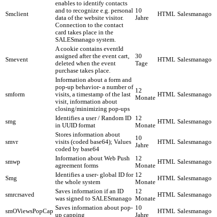
enables to identify contacts
and to recognize e.g. personal
10
Smclient
HTML
Salesmanago
data of the website visitor.
Jahre
Connection to the contact
card takes place in the
SALESmanago system.
A cookie contains eventId
assigned after the event cart,
30
Smevent
HTML
Salesmanago
deleted when the event
Tage
purchase takes place.
Information about a form and
pop-up behavior- a number of
12
smform
visits, a timestamp of the last
HTML
Salesmanago
Monate
visit, information about
closing/minimizing pop-ups
Identifies a user / Random ID
12
smg
HTML
Salesmanago
in UUID format
Monate
Stores information about
10
smvr
visits (coded base64); Values
HTML
Salesmanago
Jahre
coded by base64
Information about Web Push
12
smwp
HTML
Salesmanago
agreement forms
Monate
Identifies a user- global ID for
12
Smg
HTML
Salesmanago
the whole system
Monate
Saves information if an ID
12
smrcrsaved
HTML
Salesmanago
was signed to SALESmanago
Monate
Saves information about pop-
10
smOViewsPopCap
HTML
Salesmanago
up capping
Jahre