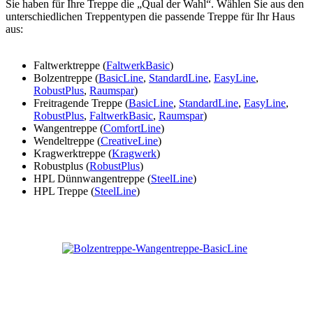
Sie haben für Ihre Treppe die „Qual der Wahl“. Wählen Sie aus den
unterschiedlichen Treppentypen die passende Treppe für Ihr Haus
aus:
Faltwerktreppe (
FaltwerkBasic
)
Bolzentreppe (
BasicLine
,
StandardLine
,
EasyLine
,
RobustPlus
,
Raumspar
)
Freitragende Treppe (
BasicLine
,
StandardLine
,
EasyLine
,
RobustPlus
,
FaltwerkBasic
,
Raumspar
)
Wangentreppe (
ComfortLine
)
Wendeltreppe (
CreativeLine
)
Kragwerktreppe (
Kragwerk
)
Robustplus (
RobustPlus
)
HPL Dünnwangentreppe (
SteelLine
)
HPL Treppe (
SteelLine
)