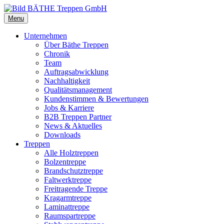
Menu
Unternehmen
Über Bäthe Treppen
Chronik
Team
Auftragsabwicklung
Nachhaltigkeit
Qualitätsmanagement
Kundenstimmen & Bewertungen
Jobs & Karriere
B2B Treppen Partner
News & Aktuelles
Downloads
Treppen
Alle Holztreppen
Bolzentreppe
Brandschutztreppe
Faltwerktreppe
Freitragende Treppe
Kragarmtreppe
Laminattreppe
Raumspartreppe