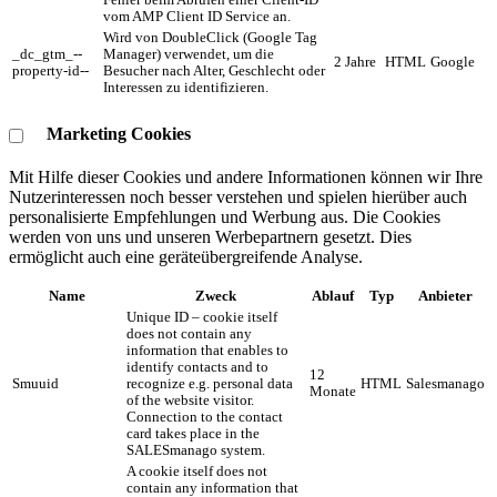
Fehler beim Abrufen einer Client-ID
vom AMP Client ID Service an.
Wird von DoubleClick (Google Tag
_dc_gtm_--
Manager) verwendet, um die
2 Jahre
HTML
Google
property-id--
Besucher nach Alter, Geschlecht oder
Interessen zu identifizieren.
Marketing Cookies
Mit Hilfe dieser Cookies und andere Informationen können wir Ihre
Nutzerinteressen noch besser verstehen und spielen hierüber auch
personalisierte Empfehlungen und Werbung aus. ​Die Cookies
werden von uns und unseren Werbepartnern gesetzt. Dies
ermöglicht auch eine geräteübergreifende Analyse.
Name
Zweck
Ablauf
Typ
Anbieter
Unique ID – cookie itself
does not contain any
information that enables to
identify contacts and to
12
Smuuid
recognize e.g. personal data
HTML
Salesmanago
Monate
of the website visitor.
Connection to the contact
card takes place in the
SALESmanago system.
A cookie itself does not
contain any information that