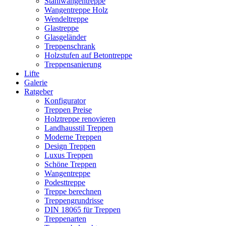
Stahlwangentreppe
Wangentreppe Holz
Wendeltreppe
Glastreppe
Glasgeländer
Treppenschrank
Holzstufen auf Betontreppe
Treppensanierung
Lifte
Galerie
Ratgeber
Konfigurator
Treppen Preise
Holztreppe renovieren
Landhausstil Treppen
Moderne Treppen
Design Treppen
Luxus Treppen
Schöne Treppen
Wangentreppe
Podesttreppe
Treppe berechnen
Treppengrundrisse
DIN 18065 für Treppen
Treppenarten