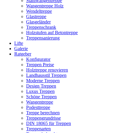
Stahlwangentreppe
Wangentreppe Holz
Wendeltreppe
Glastreppe
Glasgeländer
Treppenschrank
Holzstufen auf Betontreppe
Treppensanierung
Lifte
Galerie
Ratgeber
Konfigurator
Treppen Preise
Holztreppe renovieren
Landhausstil Treppen
Moderne Treppen
Design Treppen
Luxus Treppen
Schöne Treppen
Wangentreppe
Podesttreppe
Treppe berechnen
Treppengrundrisse
DIN 18065 für Treppen
Treppenarten