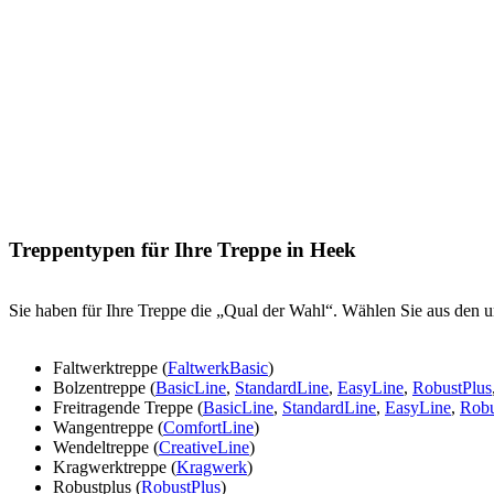
Treppentypen für Ihre Treppe in Heek
Sie haben für Ihre Treppe die „Qual der Wahl“. Wählen Sie aus den u
Faltwerktreppe (
FaltwerkBasic
)
Bolzentreppe (
BasicLine
,
StandardLine
,
EasyLine
,
RobustPlus
Freitragende Treppe (
BasicLine
,
StandardLine
,
EasyLine
,
Robu
Wangentreppe (
ComfortLine
)
Wendeltreppe (
CreativeLine
)
Kragwerktreppe (
Kragwerk
)
Robustplus (
RobustPlus
)