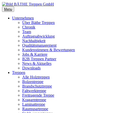
Menu
Unternehmen
Über Bäthe Treppen
Chronik
Team
Auftragsabwicklung
Nachhaltigkeit
Qualitätsmanagement
Kundenstimmen & Bewertungen
Jobs & Karriere
B2B Treppen Partner
News & Aktuelles
Downloads
Treppen
Alle Holztreppen
Bolzentreppe
Brandschutztreppe
Faltwerktreppe
Freitragende Treppe
Kragarmtreppe
Laminattreppe
Raumspartreppe