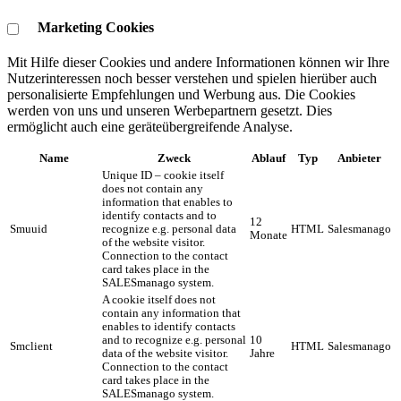
Marketing Cookies
Mit Hilfe dieser Cookies und andere Informationen können wir Ihre
Nutzerinteressen noch besser verstehen und spielen hierüber auch
personalisierte Empfehlungen und Werbung aus. ​Die Cookies
werden von uns und unseren Werbepartnern gesetzt. Dies
ermöglicht auch eine geräteübergreifende Analyse.
Name
Zweck
Ablauf
Typ
Anbieter
Unique ID – cookie itself
does not contain any
information that enables to
identify contacts and to
12
Smuuid
recognize e.g. personal data
HTML
Salesmanago
Monate
of the website visitor.
Connection to the contact
card takes place in the
SALESmanago system.
A cookie itself does not
contain any information that
enables to identify contacts
and to recognize e.g. personal
10
Smclient
HTML
Salesmanago
data of the website visitor.
Jahre
Connection to the contact
card takes place in the
SALESmanago system.