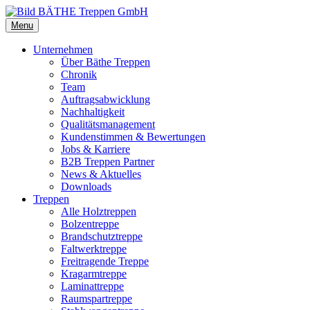
Menu
Unternehmen
Über Bäthe Treppen
Chronik
Team
Auftragsabwicklung
Nachhaltigkeit
Qualitätsmanagement
Kundenstimmen & Bewertungen
Jobs & Karriere
B2B Treppen Partner
News & Aktuelles
Downloads
Treppen
Alle Holztreppen
Bolzentreppe
Brandschutztreppe
Faltwerktreppe
Freitragende Treppe
Kragarmtreppe
Laminattreppe
Raumspartreppe