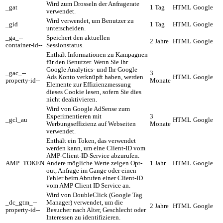
Wird zum Drosseln der Anfragerate
_gat
1 Tag
HTML
Google
verwendet.
Wird verwendet, um Benutzer zu
_gid
1 Tag
HTML
Google
unterscheiden.
_ga_--
Speichert den aktuellen
2 Jahre
HTML
Google
container-id--
Sessionstatus.
Enthält Informationen zu Kampagnen
für den Benutzer. Wenn Sie Ihr
Google Analytics- und Ihr Google
_gac_--
3
Ads Konto verknüpft haben, werden
HTML
Google
property-id--
Monate
Elemente zur Effizienzmessung
dieses Cookie lesen, sofern Sie dies
nicht deaktivieren.
Wird von Google AdSense zum
Experimentieren mit
3
_gcl_au
HTML
Google
Werbungseffizienz auf Webseiten
Monate
verwendet.
Enthält ein Token, das verwendet
werden kann, um eine Client-ID vom
AMP-Client-ID-Service abzurufen.
AMP_TOKEN
Andere mögliche Werte zeigen Opt-
1 Jahr
HTML
Google
out, Anfrage im Gange oder einen
Fehler beim Abrufen einer Client-ID
vom AMP Client ID Service an.
Wird von DoubleClick (Google Tag
_dc_gtm_--
Manager) verwendet, um die
2 Jahre
HTML
Google
property-id--
Besucher nach Alter, Geschlecht oder
Interessen zu identifizieren.