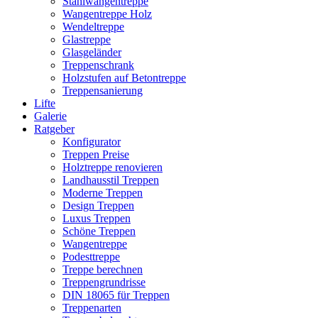
Stahlwangentreppe
Wangentreppe Holz
Wendeltreppe
Glastreppe
Glasgeländer
Treppenschrank
Holzstufen auf Betontreppe
Treppensanierung
Lifte
Galerie
Ratgeber
Konfigurator
Treppen Preise
Holztreppe renovieren
Landhausstil Treppen
Moderne Treppen
Design Treppen
Luxus Treppen
Schöne Treppen
Wangentreppe
Podesttreppe
Treppe berechnen
Treppengrundrisse
DIN 18065 für Treppen
Treppenarten