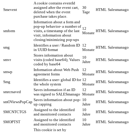
A cookie contains eventId
assigned after the event cart,
30
Smevent
HTML
Salesmanago
deleted when the event
Tage
purchase takes place.
Information about a form and
pop-up behavior- a number of
12
smform
visits, a timestamp of the last
HTML
Salesmanago
Monate
visit, information about
closing/minimizing pop-ups
Identifies a user / Random ID
12
smg
HTML
Salesmanago
in UUID format
Monate
Stores information about
10
smvr
visits (coded base64); Values
HTML
Salesmanago
Jahre
coded by base64
Information about Web Push
12
smwp
HTML
Salesmanago
agreement forms
Monate
Identifies a user- global ID for
12
Smg
HTML
Salesmanago
the whole system
Monate
Saves information if an ID
12
smrcrsaved
HTML
Salesmanago
was signed to SALESmanago
Monate
Saves information about pop-
10
smOViewsPopCap
HTML
Salesmanago
up capping
Jahre
Assigned to the identified
10
SMCNTCTGS
HTML
Salesmanago
and monitored contacts
Jahre
Assigned to the identified
10
SMOPTST
HTML
Salesmanago
and monitored contacts
Jahre
This cookie is set by