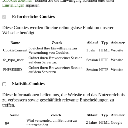
„
Cookies ablehnen
” können Sie die Einwilligung ablehnen oder unter
Einstellungen
anpassen.
Erforderliche Cookies
Diese Cookies werden für eine reibungslose Funktion unserer
Webseite benötigt.
Name
Zweck
Ablauf
Typ
Anbieter
Speichert Ihre Einwilligung zur
CookieConsent
1 Jahr
HTML
Website
Verwendung von Cookies.
Ordnet ihren Browser einer Session
fe_typo_user
Session
HTTP
Website
auf dem Server zu.
Ordnet ihren Browser einer Session
PHPSESSID
Session
HTTP
Website
auf dem Server zu.
Statistik-Cookies
Diese Informationen helfen uns, die Website und das Nutzererlebnis
zu verbessern sowie geschäftlich relevante Entscheidungen zu
treffen.
Name
Zweck
Ablauf
Typ
Anbieter
Wird verwendet, um Benutzer zu
_ga
2 Jahre
HTML
Google
unterscheiden.