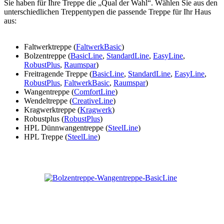
Sie haben für Ihre Treppe die „Qual der Wahl“. Wählen Sie aus den
unterschiedlichen Treppentypen die passende Treppe für Ihr Haus
aus:
Faltwerktreppe (
FaltwerkBasic
)
Bolzentreppe (
BasicLine
,
StandardLine
,
EasyLine
,
RobustPlus
,
Raumspar
)
Freitragende Treppe (
BasicLine
,
StandardLine
,
EasyLine
,
RobustPlus
,
FaltwerkBasic
,
Raumspar
)
Wangentreppe (
ComfortLine
)
Wendeltreppe (
CreativeLine
)
Kragwerktreppe (
Kragwerk
)
Robustplus (
RobustPlus
)
HPL Dünnwangentreppe (
SteelLine
)
HPL Treppe (
SteelLine
)